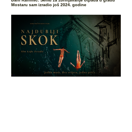
Đani Rahimić: Šemu za zbrinjavanje otpada u gradu
Mostaru sam izradio još 2024. godine