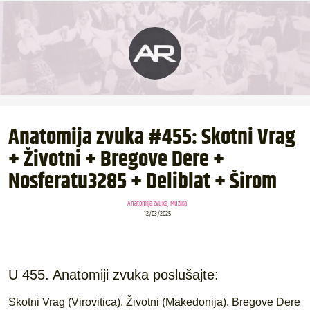
Anatomija zvuka #455: Skotni Vrag
+ Životni + Bregove Dere +
Nosferatu3285 + Deliblat + Širom
Anatomija zvuka
,
Muzika
12/03/2025
U 455. Anatomiji zvuka poslušajte:
Skotni Vrag (Virovitica), Životni (Makedonija), Bregove Dere