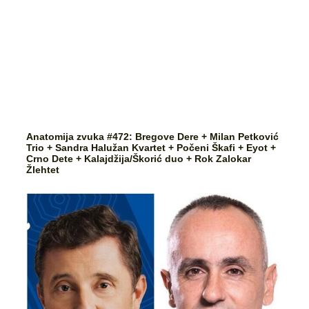
Anatomija zvuka #472: Bregove Dere + Milan Petković
Trio + Sandra Halužan Kvartet + Počeni Škafi + Eyot +
Crno Dete + Kalajdžija/Škorić duo + Rok Zalokar
Žlehtet