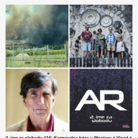
2. ime za slobodu #16: Komunalna kriza u Mostaru + Virvel +