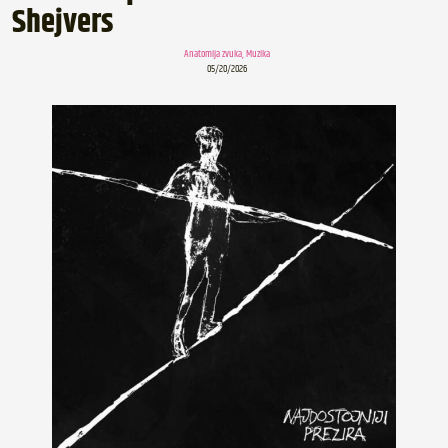
Shejvers
Anatomija zvuka
,
Muzika
05/20/2026