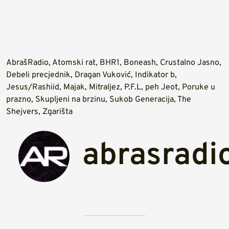
AbrašRadio
,
Atomski rat
,
BHR1
,
Boneash
,
Crustalno Jasno
,
Debeli precjednik
,
Dragan Vuković
,
Indikator b
,
Jesus/Rashiid
,
Majak
,
Mitraljez
,
P.F.L
,
peh Jeot
,
Poruke u
prazno
,
Skupljeni na brzinu
,
Sukob Generacija
,
The
Shejvers
,
Zgarišta
abrasradi