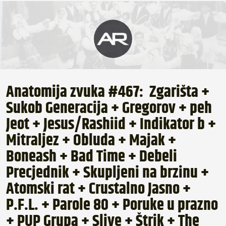
Anatomija zvuka #467: Zgarišta +
Sukob Generacija + Gregorov + peh
Jeot + Jesus/Rashiid + Indikator b +
Mitraljez + Obluda + Majak +
Boneash + Bad Time + Debeli
Precjednik + Skupljeni na brzinu +
Atomski rat + Crustalno Jasno +
P.F.L. + Parole 80 + Poruke u prazno
+ PUP Grupa + Slive + Štrik + The