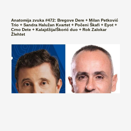
Anatomija zvuka #472: Bregove Dere + Milan Petković
Trio + Sandra Halužan Kvartet + Počeni Škafi + Eyot +
Crno Dete + Kalajdžija/Škorić duo + Rok Zalokar
Žlehtet