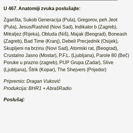
U 467. Anatomiji zvuka poslušajte:
Zgarišta, Sukob Generacija (Pula), Gregorov, peh Jeot
(Pula), Jesus/Rashiid (Novi Sad), Indikator b (Zagreb),
Mitraljez (Rijeka), Obluda (Niš), Majak (Beograd), Boneash
(Zagreb), Bad Time (Kranj), Debeli Precjednik (Osijek),
Skupljeni na brzinu (Novi Sad), Atomski rat, (Beograd),
Crustalno Jasno (Mostar), P.F.L. (Ljubljana), Parole 80 (Beč)
Poruke u prazno (zagreb), PUP Grupa (Zadar), Slive
(Ljubljana), Štrik (Kopar), The Shejvers (Prijedor)
Pripremio: Dragan Vuković
Produkcija: BHR1 + AbrašRadio
Poslušaj: