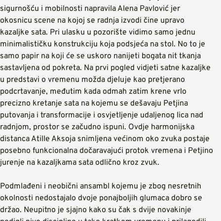
sigurnošću i mobilnosti napravila Alena Pavlović jer
okosnicu scene na kojoj se radnja izvodi čine upravo
kazaljke sata. Pri ulasku u pozorište vidimo samo jednu
minimalističku konstrukciju koja podsjeća na stol. No to je
samo papir na koji će se uskoro nanijeti bogata nit tkanja
sastavljena od pokreta. Na prvi pogled vidjeti satne kazaljke
u predstavi o vremenu možda djeluje kao pretjerano
podcrtavanje, međutim kada odmah zatim krene vrlo
precizno kretanje sata na kojemu se dešavaju Petjina
putovanja i transformacije i osvjetljenje udaljenog lica nad
radnjom, prostor se začudno ispuni. Ovdje harmonijska
distanca Atille Aksoja snimljena većinom oko zvuka postaje
posebno funkcionalna dočaravajući protok vremena i Petjino
jurenje na kazaljkama sata odlično kroz zvuk.
Podmlađeni i neobični ansambl kojemu je zbog nesretnih
okolnosti nedostajalo dvoje ponajboljih glumaca dobro se
držao. Neupitno je sjajno kako su čak s dvije novakinje