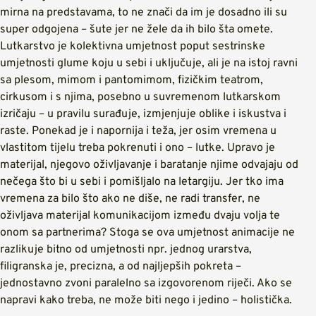
mirna na predstavama, to ne znači da im je dosadno ili su
super odgojena – šute jer ne žele da ih bilo šta omete.
Lutkarstvo je kolektivna umjetnost poput sestrinske
umjetnosti glume koju u sebi i uključuje, ali je na istoj ravni
sa plesom, mimom i pantomimom, fizičkim teatrom,
cirkusom i s njima, posebno u suvremenom lutkarskom
izričaju – u pravilu surađuje, izmjenjuje oblike i iskustva i
raste. Ponekad je i napornija i teža, jer osim vremena u
vlastitom tijelu treba pokrenuti i ono – lutke. Upravo je
materijal, njegovo oživljavanje i baratanje njime odvajaju od
nečega što bi u sebi i pomišljalo na letargiju. Jer tko ima
vremena za bilo što ako ne diše, ne radi transfer, ne
oživljava materijal komunikacijom između dvaju volja te
onom sa partnerima? Stoga se ova umjetnost animacije ne
razlikuje bitno od umjetnosti npr. jednog urarstva,
filigranska je, precizna, a od najljepših pokreta –
jednostavno zvoni paralelno sa izgovorenom riječi. Ako se
napravi kako treba, ne može biti nego i jedino – holistička.