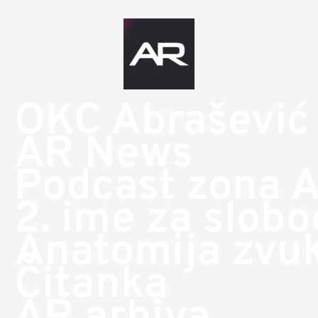
OKC Abrašević
AR News
Podcast zona 
2. ime za slob
Anatomija zvu
Čitanka