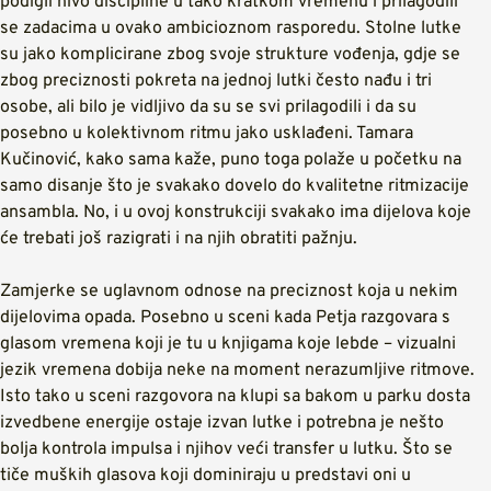
podigli nivo discipline u tako kratkom vremenu i prilagodili
se zadacima u ovako ambicioznom rasporedu. Stolne lutke
su jako komplicirane zbog svoje strukture vođenja, gdje se
zbog preciznosti pokreta na jednoj lutki često nađu i tri
osobe, ali bilo je vidljivo da su se svi prilagodili i da su
posebno u kolektivnom ritmu jako usklađeni. Tamara
Kučinović, kako sama kaže, puno toga polaže u početku na
samo disanje što je svakako dovelo do kvalitetne ritmizacije
ansambla. No, i u ovoj konstrukciji svakako ima dijelova koje
će trebati još razigrati i na njih obratiti pažnju.
Zamjerke se uglavnom odnose na preciznost koja u nekim
dijelovima opada. Posebno u sceni kada Petja razgovara s
glasom vremena koji je tu u knjigama koje lebde – vizualni
jezik vremena dobija neke na moment nerazumljive ritmove.
Isto tako u sceni razgovora na klupi sa bakom u parku dosta
izvedbene energije ostaje izvan lutke i potrebna je nešto
bolja kontrola impulsa i njihov veći transfer u lutku. Što se
tiče muških glasova koji dominiraju u predstavi oni u