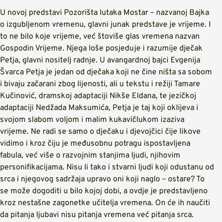
U novoj predstavi Pozorišta lutaka Mostar – nazvanoj Bajka
o izgubljenom vremenu, glavni junak predstave je vrijeme. I
to ne bilo koje vrijeme, već štoviše glas vremena nazvan
Gospodin Vrijeme. Njega loše posjeduje i razumije dječak
Petja, glavni nositelj radnje. U avangardnoj bajci Evgenija
Švarca Petja je jedan od dječaka koji ne čine ništa sa sobom
i bivaju začarani zbog lijenosti, ali u tekstu i režiji Tamare
Kučinović, dramskoj adaptaciji Nikše Eldana, te jezičkoj
adaptaciji Nedžada Maksumića, Petja je taj koji oklijeva i
svojom slabom voljom i malim kukavičlukom izaziva
vrijeme. Ne radi se samo o dječaku i djevojčici čije likove
vidimo i kroz čiju je međusobnu potragu ispostavljena
fabula, već više o razvojnim stanjima ljudi, njihovim
personifikacijama. Nisu li tako i stvarni ljudi koji odustanu od
srca i njegovog sadržaja upravo oni koji naglo – ostare? To
se može dogoditi u bilo kojoj dobi, a ovdje je predstavljeno
kroz nestašne zagonetke učitelja vremena. On će ih naučiti
da pitanja ljubavi nisu pitanja vremena već pitanja srca.