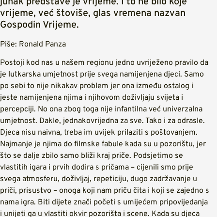
junak predstave je vrijeme. I to ne bilo koje
vrijeme, već štoviše, glas vremena nazvan
Gospodin Vrijeme.
Piše: Ronald Panza
Postoji kod nas u našem regionu jedno uvriježeno pravilo da
je lutkarska umjetnost prije svega namijenjena djeci. Samo
po sebi to nije nikakav problem jer ona između ostalog i
jeste namijenjena njima i njihovom doživljaju svijeta i
percepciji. No ona zbog toga nije infantilna već univerzalna
umjetnost. Dakle, jednakovrijedna za sve. Tako i za odrasle.
Djeca nisu naivna, treba im uvijek prilaziti s poštovanjem.
Najmanje je njima do filmske fabule kada su u pozorištu, jer
što se dalje zbilo samo bliži kraj priče. Podsjetimo se
vlastitih igara i prvih dodira s pričama – cijenili smo prije
svega atmosferu, doživljaj, repeticiju, dugo zadržavanje u
priči, prisustvo – onoga koji nam priču čita i koji se zajedno s
nama igra. Biti dijete znači početi s umijećem pripovijedanja
i unijeti ga u vlastiti okvir pozorišta i scene. Kada su djeca