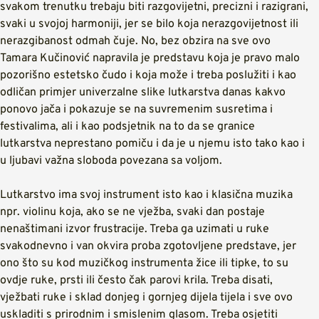
svakom trenutku trebaju biti razgovijetni, precizni i razigrani,
svaki u svojoj harmoniji, jer se bilo koja nerazgovijetnost ili
nerazgibanost odmah čuje. No, bez obzira na sve ovo
Tamara Kučinović napravila je predstavu koja je pravo malo
pozorišno estetsko čudo i koja može i treba poslužiti i kao
odličan primjer univerzalne slike lutkarstva danas kakvo
ponovo jača i pokazuje se na suvremenim susretima i
festivalima, ali i kao podsjetnik na to da se granice
lutkarstva neprestano pomiču i da je u njemu isto tako kao i
u ljubavi važna sloboda povezana sa voljom.
Lutkarstvo ima svoj instrument isto kao i klasična muzika
npr. violinu koja, ako se ne vježba, svaki dan postaje
nenaštimani izvor frustracije. Treba ga uzimati u ruke
svakodnevno i van okvira proba zgotovljene predstave, jer
ono što su kod muzičkog instrumenta žice ili tipke, to su
ovdje ruke, prsti ili često čak parovi krila. Treba disati,
vježbati ruke i sklad donjeg i gornjeg dijela tijela i sve ovo
uskladiti s prirodnim i smislenim glasom. Treba osjetiti