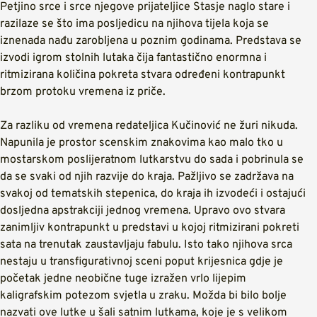
Petjino srce i srce njegove prijateljice Stasje naglo stare i
razilaze se što ima posljedicu na njihova tijela koja se
iznenada nađu zarobljena u poznim godinama. Predstava se
izvodi igrom stolnih lutaka čija fantastično enormna i
ritmizirana količina pokreta stvara određeni kontrapunkt
brzom protoku vremena iz priče.
Za razliku od vremena redateljica Kučinović ne žuri nikuda.
Napunila je prostor scenskim znakovima kao malo tko u
mostarskom poslijeratnom lutkarstvu do sada i pobrinula se
da se svaki od njih razvije do kraja. Pažljivo se zadržava na
svakoj od tematskih stepenica, do kraja ih izvodeći i ostajući
dosljedna apstrakciji jednog vremena. Upravo ovo stvara
zanimljiv kontrapunkt u predstavi u kojoj ritmizirani pokreti
sata na trenutak zaustavljaju fabulu. Isto tako njihova srca
nestaju u transfigurativnoj sceni poput krijesnica gdje je
početak jedne neobične tuge izražen vrlo lijepim
kaligrafskim potezom svjetla u zraku. Možda bi bilo bolje
nazvati ove lutke u šali satnim lutkama, koje je s velikom