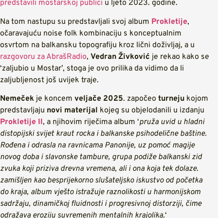
predstavili mostarskoj publici
u ljeto 2023. godine.
Na tom nastupu su predstavljali svoj album
Prokletije
,
očaravajuću noise folk kombinaciju s konceptualnim
osvrtom na balkansku topografiju kroz lični doživljaj, a u
razgovoru za AbrašRadio
,
Vedran Živković
je rekao kako se
‘zaljubio u Mostar’, stoga je ovo prilika da vidimo da li
zaljubljenost još uvijek traje.
Nemeček
je koncem
veljače 2025
. započeo
turneju
kojom
predstavljaju
novi materijal
kojeg su objelodanili u izdanju
Prokletije II
, a njihovim riječima album ‘
pruža uvid u hladni
distopijski svijet kraut rocka i balkanske psihodelične baštine.
Rođena i odrasla na ravnicama Panonije, uz pomoć magije
novog doba i slavonske tambure, grupa podiže balkanski zid
zvuka koji priziva drevna vremena, ali i ona koja tek dolaze.
zamišljen kao besprijekorno slušateljsko iskustvo od početka
do kraja, album vješto istražuje raznolikosti u harmonijskom
sadržaju, dinamičkoj fluidnosti i progresivnoj distorziji, čime
odražava eroziju suvremenih mentalnih krajolika.
‘