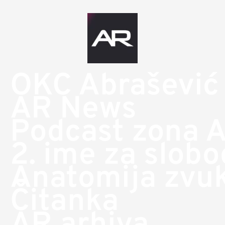
OKC Abrašević
AR News
Podcast zona 
2. ime za slob
Anatomija zvu
Čitanka