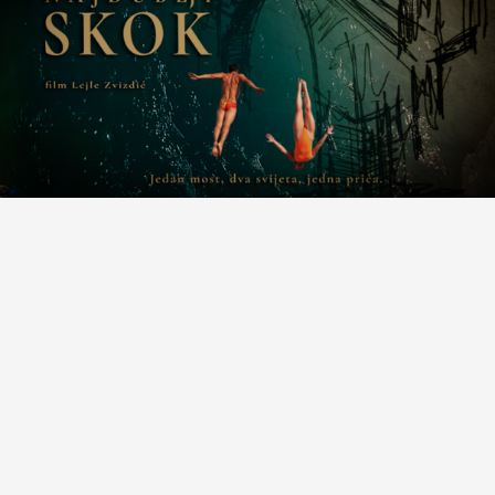
Premijera filma “Najdublji skok” i koncert Mostar
Sevdah Reuniona