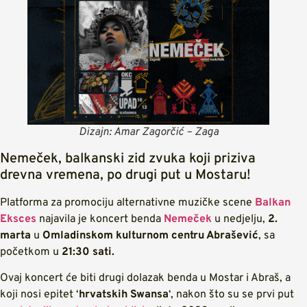
Dizajn: Amar Zagorčić – Zaga
Nemeček, balkanski zid zvuka koji priziva
drevna vremena, po drugi put u Mostaru!
Platforma za promociju alternativne muzičke scene
Balkan
Eksces
najavila je koncert benda
Nemeček
u nedjelju,
2.
marta
u
Omladinskom kulturnom centru Abrašević
, sa
početkom u
21:30 sati.
Ovaj koncert će biti drugi dolazak benda u Mostar i Abraš, a
koji nosi epitet ‘
hrvatskih Swansa
‘, nakon što su se prvi put