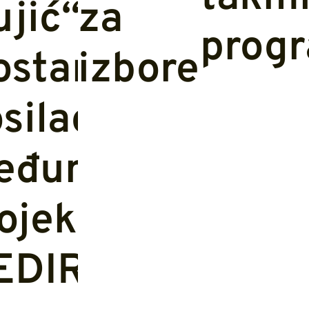
jić“
za
prog
lna
star
izbore
silac
eđunarodnog
ojekta
EDIRADAR