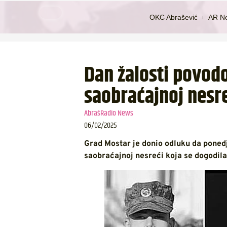
OKC Abrašević
AR N
Dan žalosti povodo
saobraćajnoj nesre
AbrašRadio News
06/02/2025
Grad Mostar je donio odluku da ponedje
saobraćajnoj nesreći koja se dogodila 