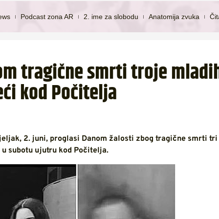
ews
Podcast zona AR
2. ime za slobodu
Anatomija zvuka
Či
m tragične smrti troje mladi
ći kod Počitelja
ljak, 2. juni, proglasi Danom žalosti zbog tragične smrti tri
u subotu ujutru kod Počitelja.