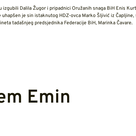
u izgubili Dalila Žugor i pripadnici Oružanih snaga BiH Enis Kurt
e uhapšen je sin istaknutog HDZ-ovca Marko Šljivić iz Čapljine,
abineta tadašnjeg predsjednika Federacije BiH, Marinka Čavare.
em Emin