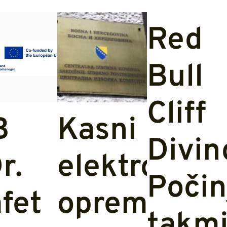
Red
Bull
Cliff
B
Kasni
Divin
r.
elektronska
Počin
fet
oprema
takmi