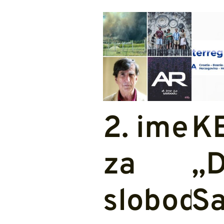
2. ime
K
za
„D
slobodu
Sa