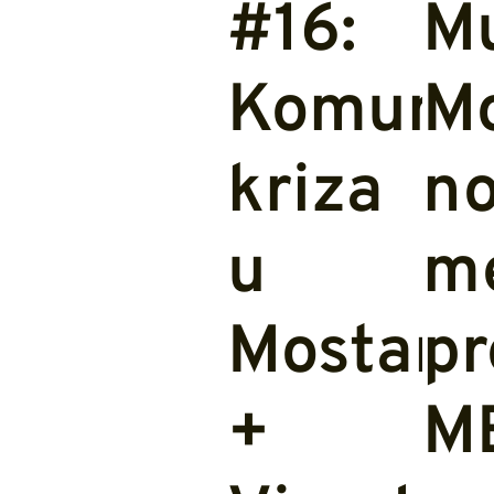
#16:
Mu
Komuna
Mo
kriza
no
u
m
Mostaru
pr
+
M