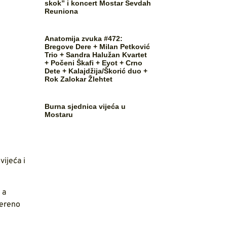
skok” i koncert Mostar Sevdah
Reuniona
Anatomija zvuka #472:
Bregove Dere + Milan Petković
Trio + Sandra Halužan Kvartet
+ Počeni Škafi + Eyot + Crno
Dete + Kalajdžija/Škorić duo +
Rok Zalokar Žlehtet
Burna sjednica vijeća u
Mostaru
ijeća i
 a
jereno