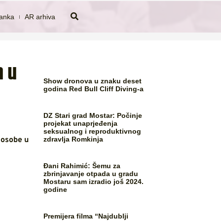
tanka
AR arhiva
h u
Show dronova u znaku deset
godina Red Bull Cliff Diving-a
DZ Stari grad Mostar: Počinje
projekat unaprjeđenja
seksualnog i reproduktivnog
 osobe u
zdravlja Romkinja
Đani Rahimić: Šemu za
zbrinjavanje otpada u gradu
Mostaru sam izradio još 2024.
godine
Premijera filma “Najdublji