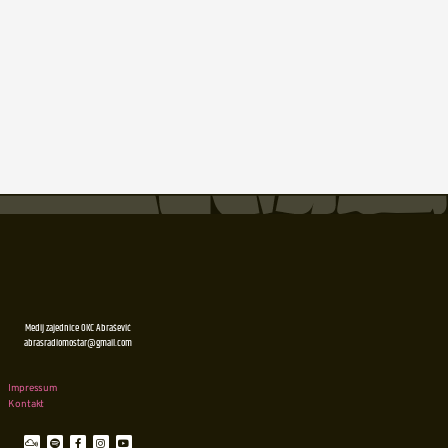
Medij zajednice OKC Abrašević
abrasradiomostar@gmail.com
Impressum
Kontakt