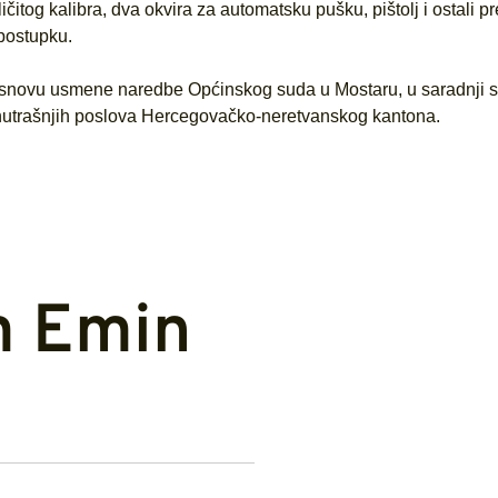
čitog kalibra, dva okvira za automatsku pušku, pištolj i ostali p
postupku.
 osnovu usmene naredbe Općinskog suda u Mostaru, u saradnji 
unutrašnjih poslova Hercegovačko-neretvanskog kantona.
m Emin