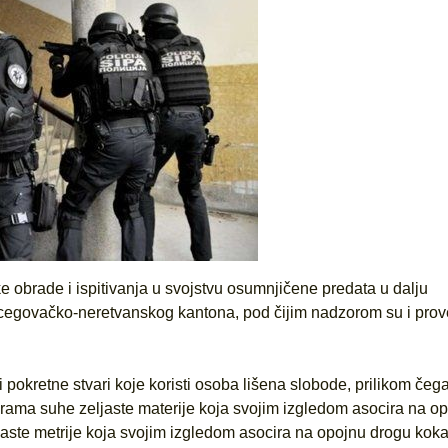
 obrade i ispitivanja u svojstvu osumnjičene predata u dalju
cegovačko-neretvanskog kantona, pod čijim nadzorom su i pro
 pokretne stvari koje koristi osoba lišena slobode, prilikom čega
grama suhe zeljaste materije koja svojim izgledom asocira na o
ste metrije koja svojim izgledom asocira na opojnu drogu kokain