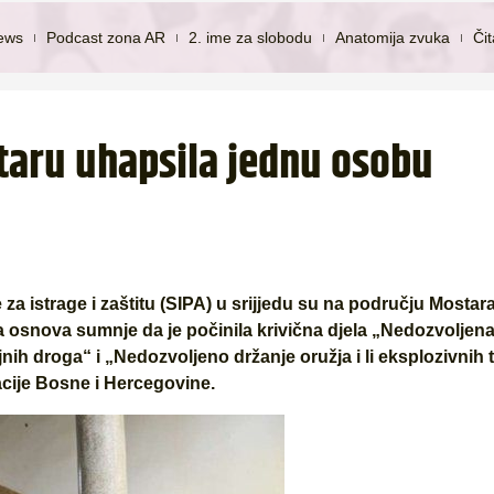
ews
Podcast zona AR
2. ime za slobodu
Anatomija zvuka
Či
taru uhapsila jednu osobu
 za istrage i zaštitu (SIPA) u srijjedu su na području Mostar
 osnova sumnje da je počinila krivična djela „Nedozvoljen
nih droga“ i „Nedozvoljeno držanje oružja i li eksplozivnih t
cije Bosne i Hercegovine.