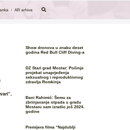
tanka
AR arhiva
Show dronova u znaku deset
godina Red Bull Cliff Diving-a
DZ Stari grad Mostar: Počinje
projekat unaprjeđenja
seksualnog i reproduktivnog
a
zdravlja Romkinja
a
vari“,
Đani Rahimić: Šemu za
zbrinjavanje otpada u gradu
Mostaru sam izradio još 2024.
godine
Premijera filma “Najdublji