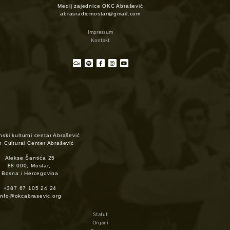
Medij zajednice OKC Abrašević
abrasradiomostar@gmail.com
Impressum
Kontakt
ski kulturni centar Abrašević
h Cultural Center Abrašević
Alekse Šantića 25
88 000, Mostar,
Bosna i Hercegovina
+387 67 105 24 24
info@okcabrasevic.org
Statut
Organi