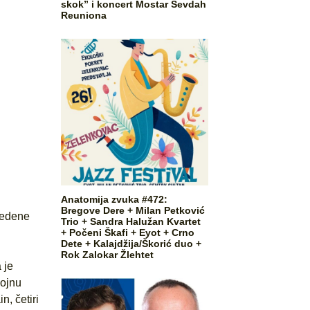
skok” i koncert Mostar Sevdah
Reuniona
Anatomija zvuka #472:
Bregove Dere + Milan Petković
vedene
Trio + Sandra Halužan Kvartet
+ Počeni Škafi + Eyot + Crno
Dete + Kalajdžija/Škorić duo +
Rok Zalokar Žlehtet
 je
pojnu
, četiri