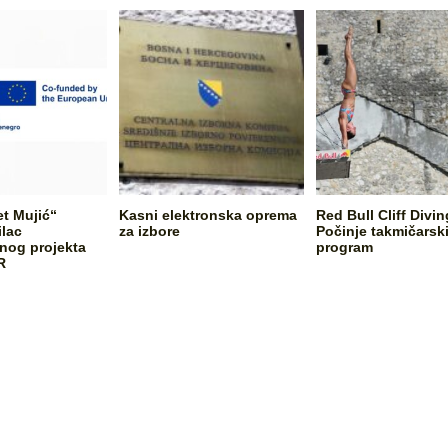
et Mujić“
Kasni elektronska oprema
Red Bull Cliff Divin
ilac
za izbore
Počinje takmičarsk
og projekta
program
R