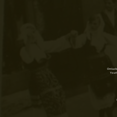
Omladin
Yout