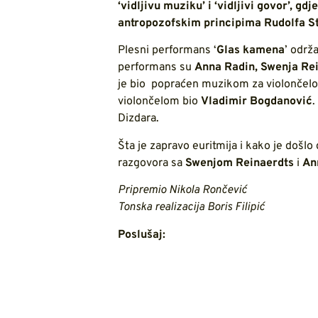
‘vidljivu muziku’ i ‘vidljivi govor’, gd
antropozofskim principima Rudolfa St
Plesni performans ‘
Glas kamena
’ održ
performans su
Anna Radin, Swenja Rei
je bio popraćen muzikom za violončelo
violončelom bio
Vladimir Bogdanović
.
Dizdara.
Šta je zapravo euritmija i kako je doš
razgovora sa
Swenjom Reinaerdts
i
An
Pripremio Nikola Rončević
Tonska realizacija Boris Filipić
Poslušaj: