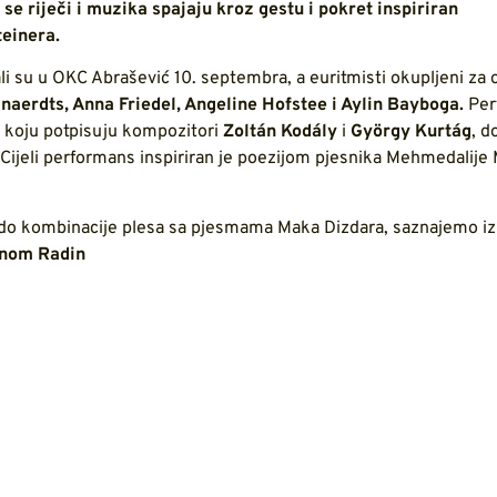
je se riječi i muzika spajaju kroz gestu i pokret inspiriran
einera.
ali su u OKC Abrašević 10. septembra, a euritmisti okupljeni za 
naerdts, Anna Friedel, Angeline Hofstee i Aylin Bayboga.
Per
 koju potpisuju kompozitori
Zoltán Kodály
i
György Kurtág
, d
 Cijeli performans inspiriran je poezijom pjesnika Mehmedalije
lo do kombinacije plesa sa pjesmama Maka Dizdara, saznajemo iz
nom Radin