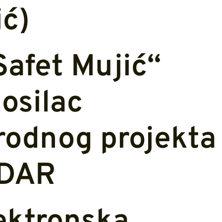
ć)
Safet Mujić“
osilac
odnog projekta
DAR