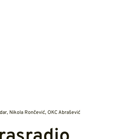
dar
,
Nikola Rončević
,
OKC Abrašević
rasradio