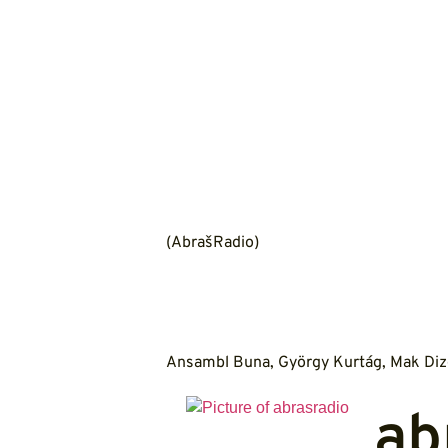
(AbrašRadio)
Ansambl Buna
,
György Kurtág
,
Mak Diz
ab