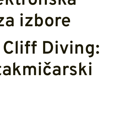
ektronska
a izbore
Cliff Diving:
takmičarski