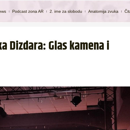
ews
Podcast zona AR
2. ime za slobodu
Anatomija zvuka
Či
a Dizdara: Glas kamena i