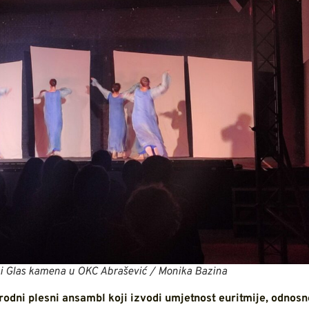
i Glas kamena u OKC Abrašević / Monika Bazina
odni plesni ansambl koji izvodi umjetnost euritmije, odnosn