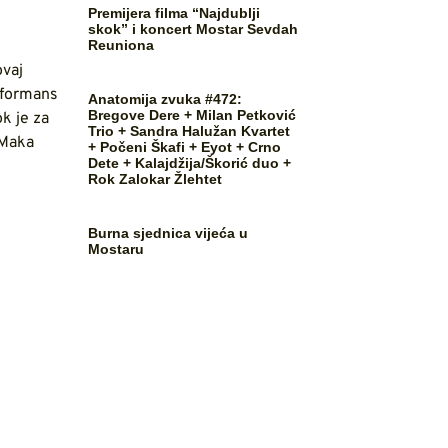
Premijera filma “Najdublji
skok” i koncert Mostar Sevdah
Reuniona
ovaj
formans
Anatomija zvuka #472:
Bregove Dere + Milan Petković
ok je za
Trio + Sandra Halužan Kvartet
 Maka
+ Počeni Škafi + Eyot + Crno
Dete + Kalajdžija/Škorić duo +
Rok Zalokar Žlehtet
Burna sjednica vijeća u
Mostaru