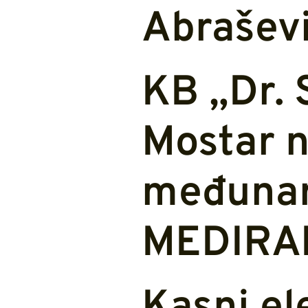
Abraševi
KB „Dr. 
Mostar n
međunar
MEDIRA