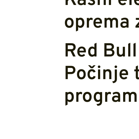
Kasni el
oprema z
Red Bull 
Počinje 
program