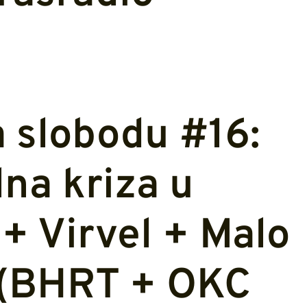
a slobodu #16:
na kriza u
+ Virvel + Malo
4 (BHRT + OKC