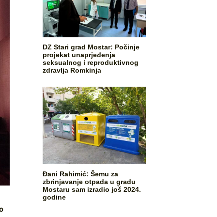
DZ Stari grad Mostar: Počinje
projekat unaprjeđenja
seksualnog i reproduktivnog
zdravlja Romkinja
Đani Rahimić: Šemu za
zbrinjavanje otpada u gradu
Mostaru sam izradio još 2024.
godine
o