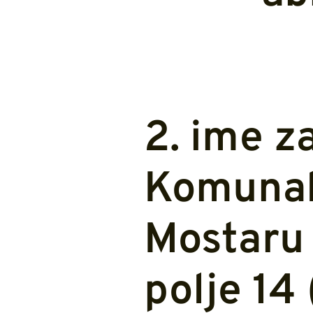
2. ime z
Komunal
Mostaru 
polje 1