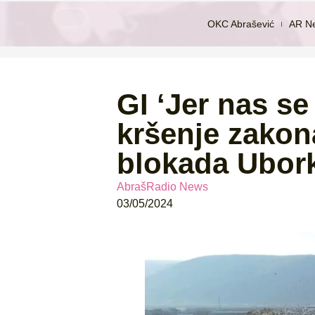
OKC Abrašević
AR N
GI ‘Jer nas se
kršenje zakona
blokada Ubor
AbrašRadio News
03/05/2024