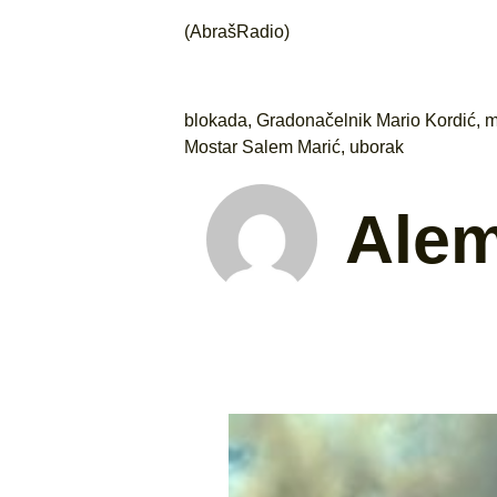
(AbrašRadio)
blokada
,
Gradonačelnik Mario Kordić
,
m
Mostar Salem Marić
,
uborak
Ale