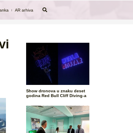
tanka
AR arhiva
vi
Show dronova u znaku deset
godina Red Bull Cliff Diving-a