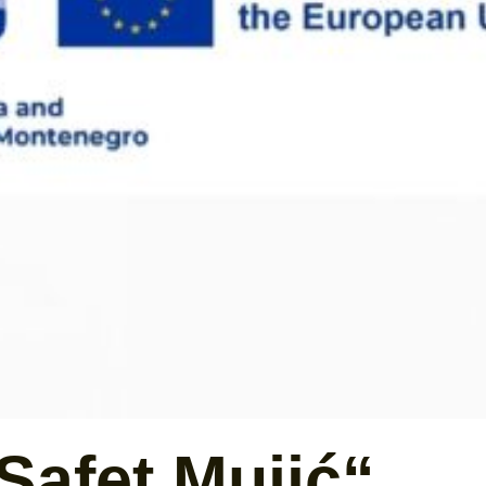
Safet Mujić“