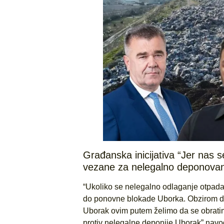
Građanska inicijativa “Jer nas 
vezane za nelegalno deponovanj
“Ukoliko se nelegalno odlaganje otpada
do ponovne blokade Uborka. Obzirom da 
Uborak ovim putem želimo da se obratimo 
protiv nelegalne deponije Uborak” navo