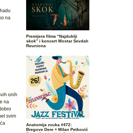
rhadu
ko na
Premijera filma “Najdublji
skok” i koncert Mostar Sevdah
Reuniona
vih onih
te na
 dobro
pel svim
eća
Anatomija zvuka #472:
Bregove Dere + Milan Petković