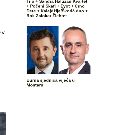
Trio + Sandra Halužan Kvartet
+ Počeni Škafi + Eyot + Crno
Dete + Kalajdžija/Škorić duo +
Rok Zalokar Žlehtet
GV
Burna sjednica vijeća u
Mostaru