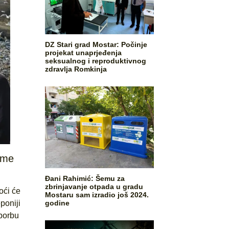
DZ Stari grad Mostar: Počinje
projekat unaprjeđenja
seksualnog i reproduktivnog
zdravlja Romkinja
eme
Đani Rahimić: Šemu za
zbrinjavanje otpada u gradu
oći će
Mostaru sam izradio još 2024.
poniji
godine
 borbu