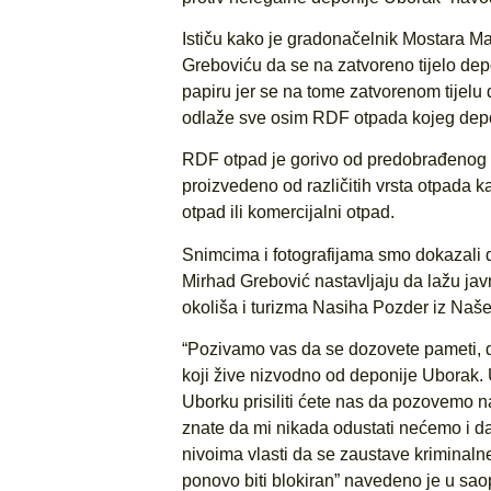
Ističu kako je gradonačelnik Mostara M
Greboviću da se na zatvoreno tijelo dep
papiru jer se na tome zatvorenom tijelu
odlaže sve osim RDF otpada kojeg depon
RDF otpad je gorivo od predobrađenog o
proizvedeno od različitih vrsta otpada k
otpad ili komercijalni otpad.
Snimcima i fotografijama smo dokazali 
Mirhad Grebović nastavljaju da lažu jav
okoliša i turizma Nasiha Pozder iz Naše
“Pozivamo vas da se dozovete pameti, d
koji žive nizvodno od deponije Uborak. 
Uborku prisiliti ćete nas da pozovemo n
znate da mi nikada odustati nećemo i da
nivoima vlasti da se zaustave kriminaln
ponovo biti blokiran” navedeno je u saop