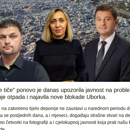
se tiče” ponovo je danas upozorila javnost na probl
e otpada i najavila nove blokade Uborka.
 na zatvoreno tijelo deponije ne zaustavi u narednom periodu d
se posljednih dana, a i mjeseci, događaju strašne stvari na de
četvorki na fotografiji a i cjelokupnoj javnosti koja prati našu
de.