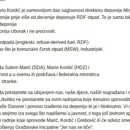
ario Kordić je samovoljom dao saglasnost direktoru deponije Mi
onije prije više od decenije deponuje RDF otpad. To je samo ta
 deponije
ija Uborak i ne proizvodi.
tpada (engleski: refuse-derived fuel, RDF)
ao što je komunalni čvrsti otpad (MSW), industrijski
da Salem Marić (SDA), Mario Kordić (HDZ) i
nost a u svemu ih podržava i federalna ministrica
 stranke.
a prestanete sa ubijanjem nas, naše djece, naših sugrađana i s
Ukoliko ne prestanete sa ovim radnjama koje trenutno sprovodi
aše članove i ponovo izađemo na deponiju te je i blokiramo. Vi
 stojimo iza svega što napišemo u javnost, s toga još jednom a
e radnje koje sprovode Marić, Kordić i Grebović ili će odvoz sm
štenju Građanske inicijative “Jer nas se tiče”.