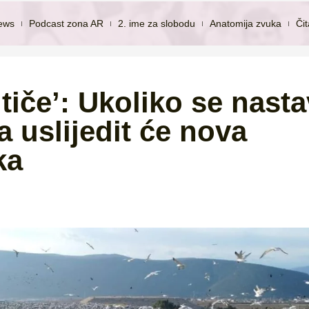
ews
Podcast zona AR
2. ime za slobodu
Anatomija zvuka
Či
 tiče’: Ukoliko se nasta
 uslijedit će nova
ka