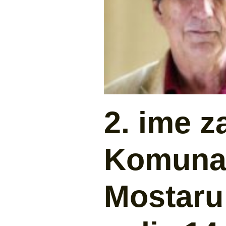
2. ime z
Komunal
Mostaru 