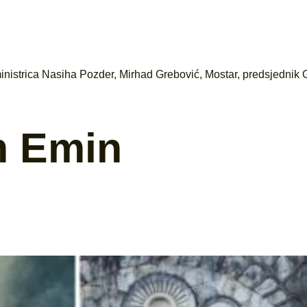
inistrica Nasiha Pozder
,
Mirhad Grebović
,
Mostar
,
predsjednik 
m Emin