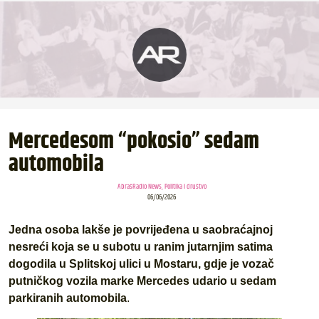
Mercedesom “pokosio” sedam
automobila
AbrašRadio News
,
Politika i društvo
06/06/2026
Jedna osoba lakše je povrijeđena u saobraćajnoj
nesreći koja se u subotu u ranim jutarnjim satima
dogodila u Splitskoj ulici u Mostaru, gdje je vozač
putničkog vozila marke Mercedes udario u sedam
parkiranih automobila
.