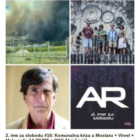
2. ime za slobodu #16: Komunalna kriza u Mostaru + Virvel +