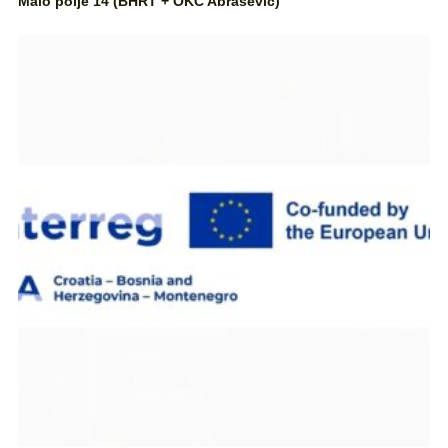
Malo polje 14 (BHRT + OKC Abrašević)