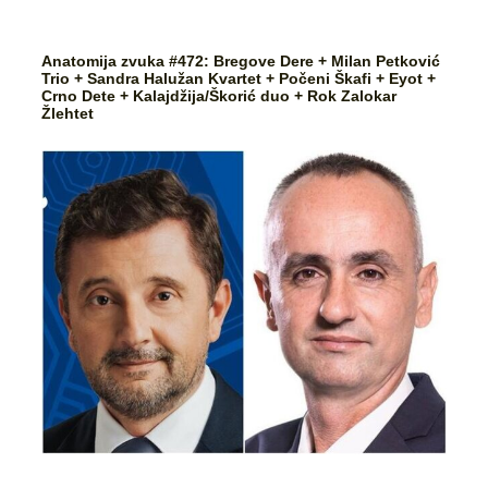
Anatomija zvuka #472: Bregove Dere + Milan Petković
Trio + Sandra Halužan Kvartet + Počeni Škafi + Eyot +
Crno Dete + Kalajdžija/Škorić duo + Rok Zalokar
Žlehtet