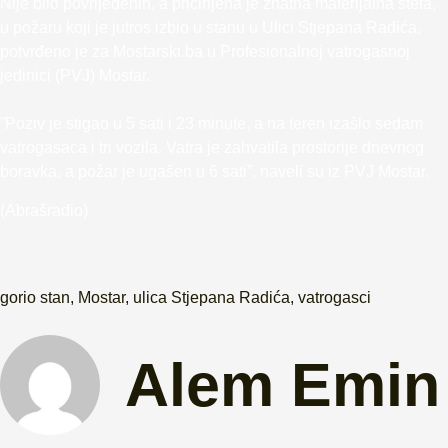
Nije bilo povrijeđenih, a pričinjena je znatna materijalna šteta,
u požaru koji je jutros izbio u stanu u Ulici Stjepana Radića,
potvrđeno je za Mostarski.ba u Profesionalnoj vatrogasnoj
jedinici (PVJ) Mostar.
”Poziv je stigao u 5 sati i 23 minute, a na teren izašlo sedam
vatrogasaca i tri vozila. Vatra je zahvatila prostorije dnevnog
boravka, a požar je ugašen u 6 sati”, naveli su iz PVJ Mostar.
(Abrašradio)
gorio stan
,
Mostar
,
ulica Stjepana Radića
,
vatrogasci
Alem Emin