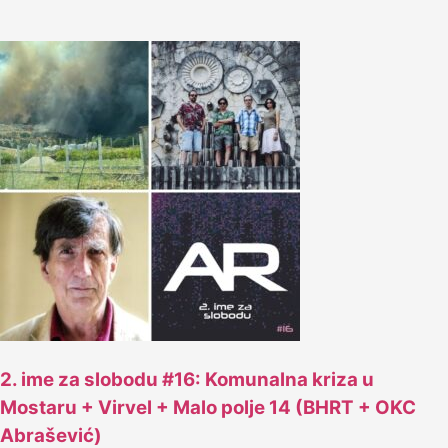
2. ime za slobodu #16: Komunalna kriza u
Mostaru + Virvel + Malo polje 14 (BHRT + OKC
Abrašević)