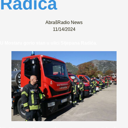
Radića
AbrašRadio News
11/14/2024
U Mostaru gorio stan u ulici Stjepana Radića.