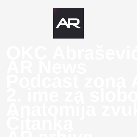
OKC Abraševi
AR News
Podcast zona
2. ime za slob
Anatomija zvu
Čitanka