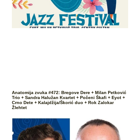
Anatomija zvuka #472: Bregove Dere + Milan Petković
Trio + Sandra Halužan Kvartet + Počeni Škafi + Eyot +
Crno Dete + Kalajdžija/Škorić duo + Rok Zalokar
Žlehtet