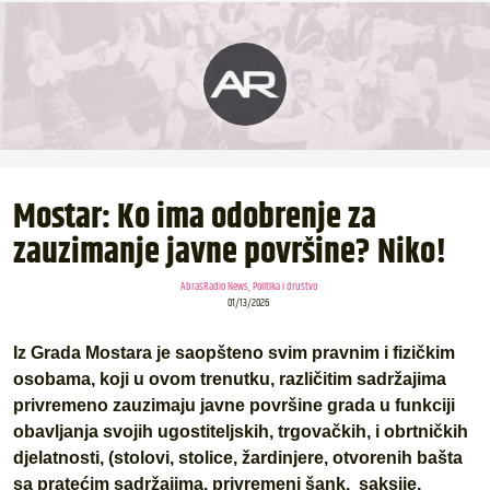
Mostar: Ko ima odobrenje za
zauzimanje javne površine? Niko!
AbrašRadio News
,
Politika i društvo
01/13/2026
Iz Grada Mostara je saopšteno svim pravnim i fizičkim
osobama, koji u ovom trenutku, različitim sadržajima
privremeno zauzimaju javne površine grada u funkciji
obavljanja svojih ugostiteljskih, trgovačkih, i obrtničkih
djelatnosti, (stolovi, stolice, žardinjere, otvorenih bašta
sa pratećim sadržajima, privremeni šank, saksije,