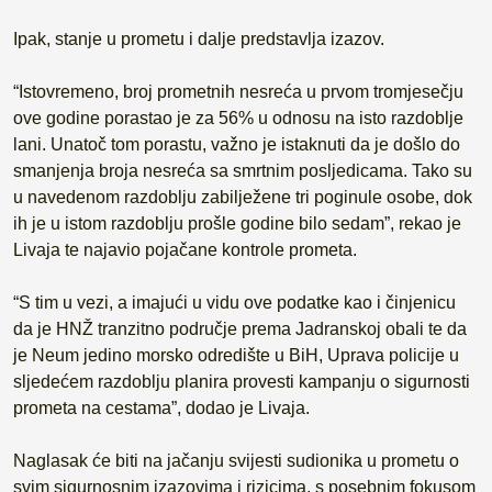
Ipak, stanje u prometu i dalje predstavlja izazov.
“Istovremeno, broj prometnih nesreća u prvom tromjesečju
ove godine porastao je za 56% u odnosu na isto razdoblje
lani. Unatoč tom porastu, važno je istaknuti da je došlo do
smanjenja broja nesreća sa smrtnim posljedicama. Tako su
u navedenom razdoblju zabilježene tri poginule osobe, dok
ih je u istom razdoblju prošle godine bilo sedam”, rekao je
Livaja te najavio pojačane kontrole prometa.
“S tim u vezi, a imajući u vidu ove podatke kao i činjenicu
da je HNŽ tranzitno područje prema Jadranskoj obali te da
je Neum jedino morsko odredište u BiH, Uprava policije u
sljedećem razdoblju planira provesti kampanju o sigurnosti
prometa na cestama”, dodao je Livaja.
Naglasak će biti na jačanju svijesti sudionika u prometu o
svim sigurnosnim izazovima i rizicima, s posebnim fokusom