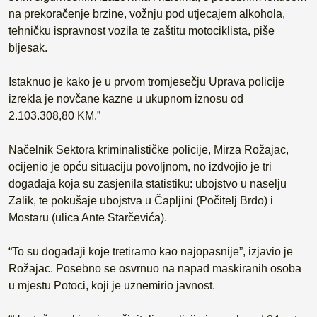
na prekoračenje brzine, vožnju pod utjecajem alkohola,
tehničku ispravnost vozila te zaštitu motociklista, piše
bljesak.
Istaknuo je kako je u prvom tromjesečju Uprava policije
izrekla je novčane kazne u ukupnom iznosu od
2.103.308,80 KM.”
Načelnik Sektora kriminalističke policije, Mirza Rožajac,
ocijenio je opću situaciju povoljnom, no izdvojio je tri
događaja koja su zasjenila statistiku: ubojstvo u naselju
Zalik, te pokušaje ubojstva u Čapljini (Počitelj Brdo) i
Mostaru (ulica Ante Starčevića).
“To su događaji koje tretiramo kao najopasnije”, izjavio je
Rožajac. Posebno se osvrnuo na napad maskiranih osoba
u mjestu Potoci, koji je uznemirio javnost.