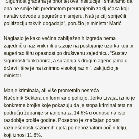
“Sigurnost građana je prioritet ove institucije i smatramo da
ona ne smije biti predmetom preuranjenih zaključaka koji
narativ odvode u pogrešnom smjeru. Naš je cilj spriječiti
politizaciju takvih događaja”, poručio je ministar Marić.
Naglasio je kako većina zabilježenih izgreda nema
zajednički nazivnik niti ukazuje na postojanje uzorka koji bi
sugerirao širu opasnost po društvenu zajednicu. “Sustav
sigurnosti funkcionira, a suradnja s drugim agencijama u
državi i šire je na iznimno visokoj razini”, zaključio je
ministar.
Manje kriminala, ali više prometnih nesreća
Načelnik Sektora uniformirane policije, Jerko Livaja, iznio je
konkretne brojke koje pokazuju da je stopa kriminaliteta na
području županije smanjena za 14,6% u odnosu na isto
razdoblje prošle godine. Posebno je značajan porast
razriješenosti kaznenih djela po nepoznatom počinitelju,
koji iznosi 11,6%.