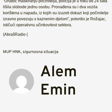
“Unatoč maskiranju počinitelja, policija je u roku od 24 sata
lišila slobode jednu osobu. Pronađena su i dva vozila
korištena u napadu, iz kojih su izuzeti dokazi koji počinitelje
izravno povezuju s kaznenim djelom”, potvrdio je Rožajac,
ističući operativnu učinkovitost sektora.
(AbrašRadio (
MUP HNK
,
sigurnosna situacija
Alem
Emin