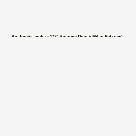
Anatomija zvuka #472: Bregove Dere + Milan Petković
Trio + Sandra Halužan Kvartet + Počeni Škafi + Eyot +
Crno Dete + Kalajdžija/Škorić duo + Rok Zalokar
Žlehtet