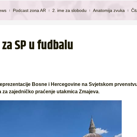
ews
Podcast zona AR
2. ime za slobodu
Anatomija zvuka
Či
 za SP u fudbalu
eprezentacije Bosne i Hercegovine na Svjetskom prvenstvu
a za zajedničko praćenje utakmica Zmajeva
.