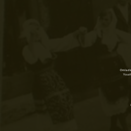
Omladin
Yout