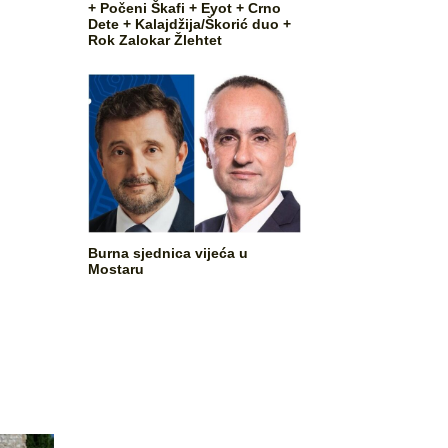
+ Počeni Škafi + Eyot + Crno
Dete + Kalajdžija/Škorić duo +
Rok Zalokar Žlehtet
Burna sjednica vijeća u
Mostaru