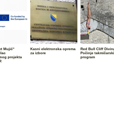
et Mujić“
Kasni elektronska oprema
Red Bull Cliff Divin
ilac
za izbore
Počinje takmičarsk
og projekta
program
R