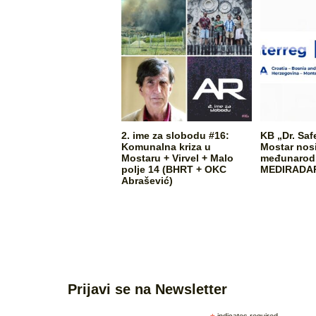
2. ime za slobodu #16:
KB „Dr. Saf
Komunalna kriza u
Mostar nos
Mostaru + Virvel + Malo
međunarodn
polje 14 (BHRT + OKC
MEDIRADA
Abrašević)
Prijavi se na Newsletter
indicates required