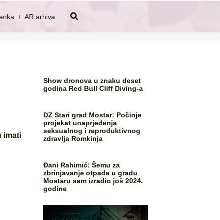
tanka
AR arhiva
Show dronova u znaku deset
godina Red Bull Cliff Diving-a
DZ Stari grad Mostar: Počinje
projekat unaprjeđenja
seksualnog i reproduktivnog
 imati
zdravlja Romkinja
Đani Rahimić: Šemu za
zbrinjavanje otpada u gradu
Mostaru sam izradio još 2024.
godine