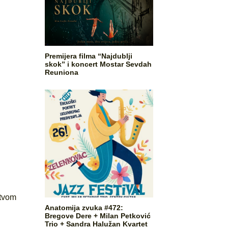
Premijera filma “Najdublji
skok” i koncert Mostar Sevdah
Reuniona
stvom
Anatomija zvuka #472:
Bregove Dere + Milan Petković
Trio + Sandra Halužan Kvartet