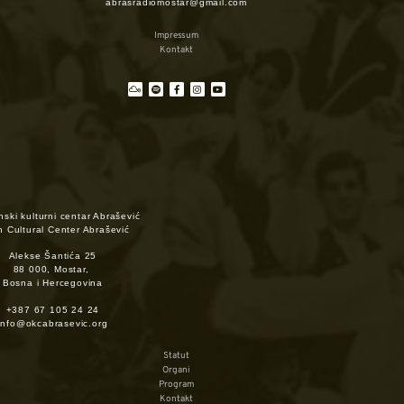
abrasradiomostar@gmail.com
Impressum
Kontakt
ski kulturni centar Abrašević
h Cultural Center Abrašević
Alekse Šantića 25
88 000, Mostar,
Bosna i Hercegovina
+387 67 105 24 24
info@okcabrasevic.org
Statut
Organi
Program
Kontakt