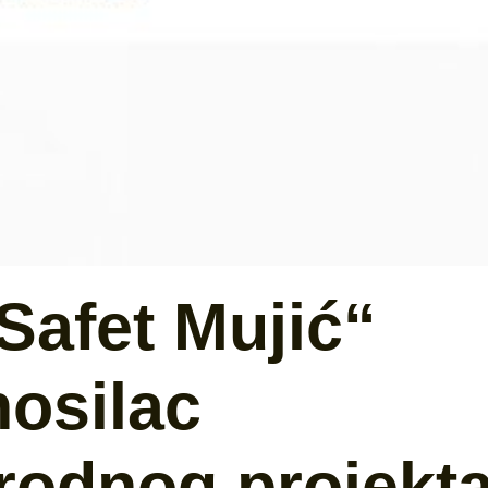
Safet Mujić“
nosilac
odnog projekt