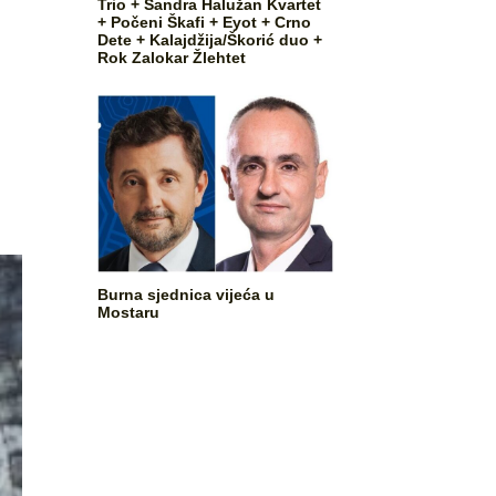
Trio + Sandra Halužan Kvartet
+ Počeni Škafi + Eyot + Crno
Dete + Kalajdžija/Škorić duo +
Rok Zalokar Žlehtet
Burna sjednica vijeća u
Mostaru