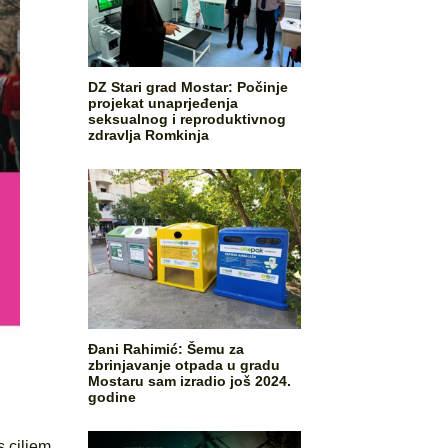
DZ Stari grad Mostar: Počinje
projekat unaprjeđenja
seksualnog i reproduktivnog
zdravlja Romkinja
Đani Rahimić: Šemu za
zbrinjavanje otpada u gradu
Mostaru sam izradio još 2024.
godine
s ciljem