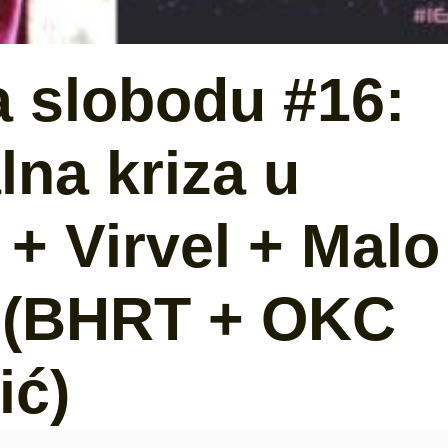
a slobodu #16:
na kriza u
+ Virvel + Malo
4 (BHRT + OKC
ić)