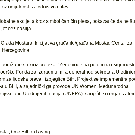
roz umjetnost, zajedništvo i ples.
obalne akcije, a kroz simboličan čin plesa, pokazat će da ne šu
jet bez nasilja.
Grada Mostara, Inicijativa građanki/građana Mostar, Centar za r
a Hercegovina.
” podržane su kroz projekat ”Žene vode na putu mira i sigurnosti
 podršku Fonda za izgradnju mira generalnog sekretara Ujedinje
om za ljudska prava i izbjeglice BiH. Projekt se implementira po
N-a u BiH, a zajednički ga provode UN Women, Međunarodna
cijski fond Ujedinjenih nacija (UNFPA), saopćili su organizatori
star
,
One Billion Rising