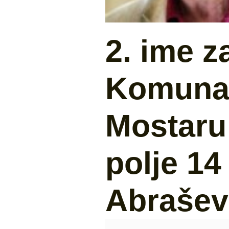
2. ime z
Komunal
Mostaru 
polje 1
Abrašev