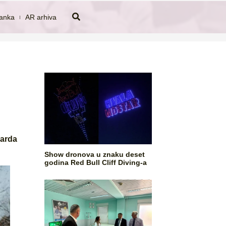
tanka
AR arhiva
jarda
Show dronova u znaku deset
godina Red Bull Cliff Diving-a