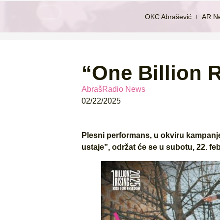
OKC Abrašević
AR N
“One Billion 
AbrašRadio News
02/22/2025
Plesni performans, u okviru kampanje
ustaje”, održat će se u subotu, 22. f