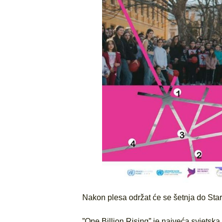
Nakon plesa održat će se šetnja do Star
”One Billion Rising” je najveća svjetsk