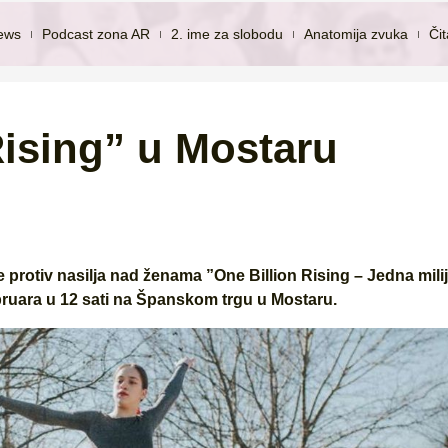
ews
Podcast zona AR
2. ime za slobodu
Anatomija zvuka
Či
Rising” u Mostaru
 protiv nasilja nad ženama ”One Billion Rising – Jedna mili
ebruara u 12 sati na Španskom trgu u Mostaru.