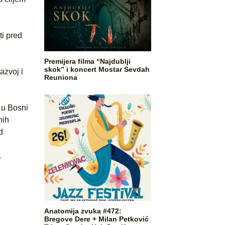
ti pred
Premijera filma “Najdublji
skok” i koncert Mostar Sevdah
azvoj i
Reuniona
 u Bosni
nih
d
.
Anatomija zvuka #472:
Bregove Dere + Milan Petković