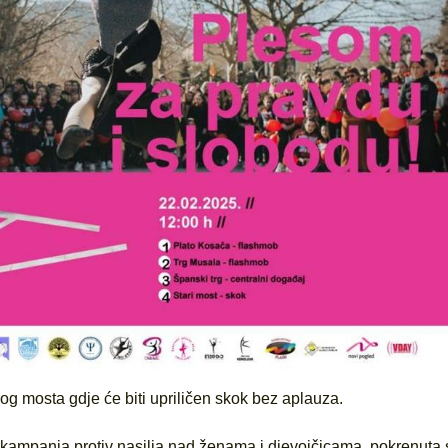
og mosta gdje će biti upriličen skok bez aplauza.
a kampanja protiv nasilja nad ženama i djevojčicama, pokrenuta 