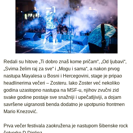
Redali su hitove „Ti dobro znaš kome pričam“, „Od ljubavi“,
„Svima želim raj za sve“ i „Mogu i sama“, a nakon prvog
nastupa Mayalesa u Bosni i Hercegovini, stage je pripao
headlinerima večeri – Zosteru. Iako Zoster već nekoliko
godina uzastopno nastupa na MSF-u, njihov zvučni zid
svake godine postaje sve snažniji i upečatljiviji, a dojam
savršene uigranosti benda dodatno je upotpunio frontmen
Mario Knezović.
Prva večer festivala zaokružena je nastupom šibenske rock
četvorke D Diplinz.