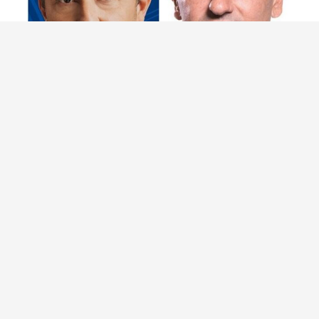
Burna sjednica vijeća u Mostaru