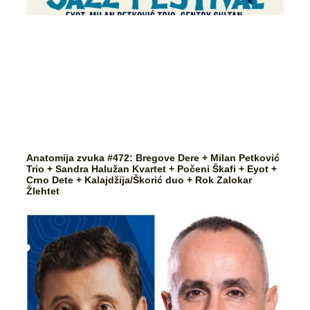
Anatomija zvuka #472: Bregove Dere + Milan Petković
Trio + Sandra Halužan Kvartet + Počeni Škafi + Eyot +
Crno Dete + Kalajdžija/Škorić duo + Rok Zalokar
Žlehtet