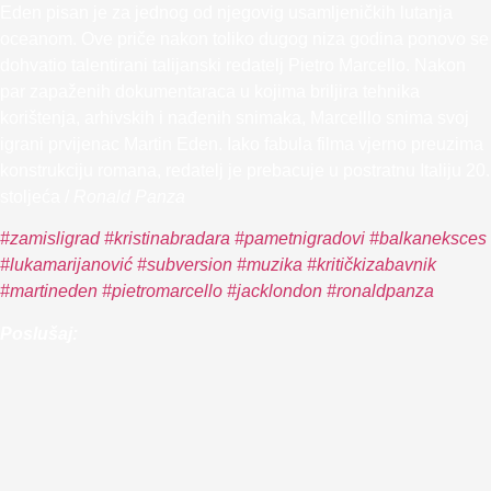
Eden pisan je za jednog od njegovig usamljeničkih lutanja
oceanom. Ove priče nakon toliko dugog niza godina ponovo se
dohvatio talentirani talijanski redatelj Pietro Marcello. Nakon
par zapaženih dokumentaraca u kojima briljira tehnika
korištenja, arhivskih i nađenih snimaka, Marcelllo snima svoj
igrani prvijenac Martin Eden. Iako fabula filma vjerno preuzima
konstrukciju romana, redatelj je prebacuje u postratnu Italiju 20.
stoljeća /
Ronald Panza
#zamisligrad
#kristinabradara
#pametnigradovi
#balkaneksces
#lukamarijanović
#subversion
#muzika
#kritičkizabavnik
#martineden
#pietromarcello
#jacklondon
#ronaldpanza
Poslušaj: