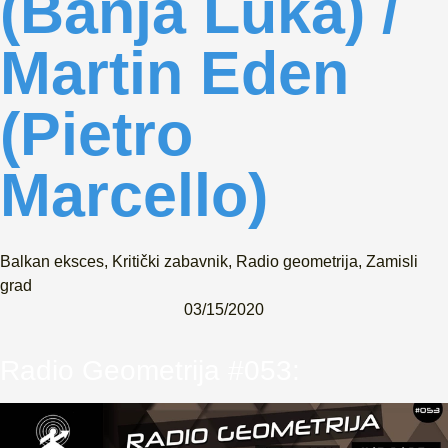
(Banja Luka) /
Martin Eden
(Pietro
Marcello)
Balkan eksces
,
Kritički zabavnik
,
Radio geometrija
,
Zamisli
grad
03/15/2020
Radio Geometrija #053: