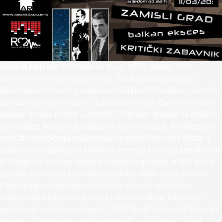
ZAMISLI GRAD:
Predviđa se da će 2050. godine 70%
stanovništva živjeti u gradovima. Gradovi sa sadašnjom
infrastrukturom neće građanima moći pružiti kvalitetan život što
podrazumijeva promjene u urbanom razvoju. Banalno rečeno
gradovi moraju postati „pametniji“. Pametni gradovi su gradovi
koji prolaze kroz proces digitalne transformacije. Korištenjem
različitih tehnologija pokušavaju se poboljšati uvjeti života u
gradovima i optimizirati potrošnja energije i emisija štetnih tvari.
U Europi na vrhu top ljestvice pametnih gradova je Beč koji je
izgradio čitav kvart na modernoj infrastrukturi, zatim London,
Copenhagen, Stockholm. Hrvatska u svojim gradovima
implementira pametna rješenja i donosi zakone kojima će
optimizirati potrošnju energije. U BiH Grad Sarajevo i Razvojni
program Ujedinjenih naroda pokrenuli su Inicijativu Smart