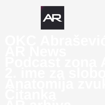
OKC Abraševi
AR News
Podcast zona
2. ime za slob
Anatomija zvu
Čitanka