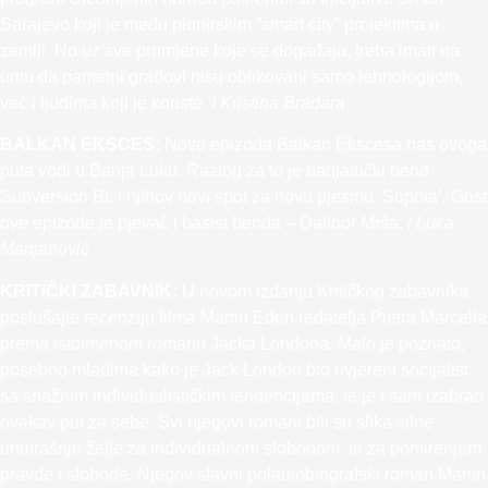
Sarajevo koji je među pionirskim “smart city” projektima u
zemlji. No uz sve promjene koje se događaju, treba imati na
umu da pametni gradovi nisu oblikovani samo tehnologijom,
već i ljudima koji je koriste. /
Kristina Bradara
BALKAN EKSCES:
Nova epizoda Balkan Ekscesa nas ovoga
puta vodi u Banja Luku. Razlog za to je banjalučki bend
Subversion BL i njihov novi spot za novu pjesmu ‘Sophia’. Gost
ove epizode je pjevač i basist benda – Dalibor Mrša. /
Luka
Marijanović
KRITIČKI ZABAVNIK:
U novom izdanju Kritičkog zabavnika
poslušajte recenziju filma Martin Eden redatelja Pietra Marcella
prema istoimenom romanu Jacka Londona. Malo je poznato,
posebno mladima kako je Jack London bio uvjereni socijalist
sa snažnim individualističkim tendencijama, te je i sam izabrao
ovakav put za sebe. Svi njegovi romani bili su slika silne
unutrašnje želje za individualnom slobodom, te za pomirenjem
pravde i slobode. Njegov slavni polautobiografski roman Martin