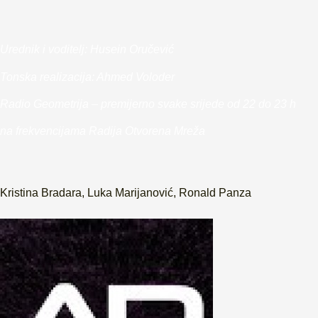
Urednik i voditelj: Husein Oručević
Tonska realizacija: Ahmed Voloder
Radio Geometrija – premijerno svake srijede od 22 do 23 h
na frekvencijama Radija Otvorena Mreža
Kristina Bradara
,
Luka Marijanović
,
Ronald Panza