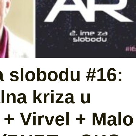
a slobodu #16:
na kriza u
+ Virvel + Malo