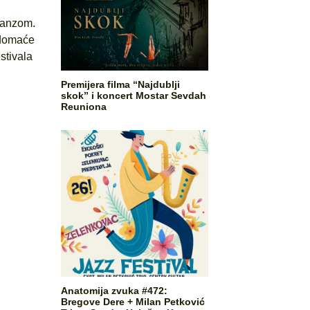
Panzom.
 domaće
estivala
Premijera filma “Najdublji
skok” i koncert Mostar Sevdah
Reuniona
Anatomija zvuka #472:
Bregove Dere + Milan Petković