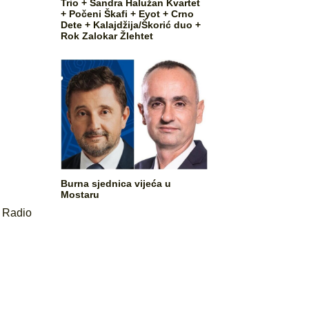
Trio + Sandra Halužan Kvartet
+ Počeni Škafi + Eyot + Crno
Dete + Kalajdžija/Škorić duo +
Rok Zalokar Žlehtet
Burna sjednica vijeća u
Mostaru
,
Radio