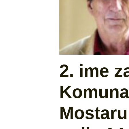
2. ime z
Komunal
Mostaru 