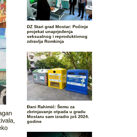
DZ Stari grad Mostar: Počinje
projekat unaprjeđenja
seksualnog i reproduktivnog
zdravlja Romkinja
Đani Rahimić: Šemu za
zbrinjavanje otpada u gradu
ragan
Mostaru sam izradio još 2024.
ivala,
godine
eko