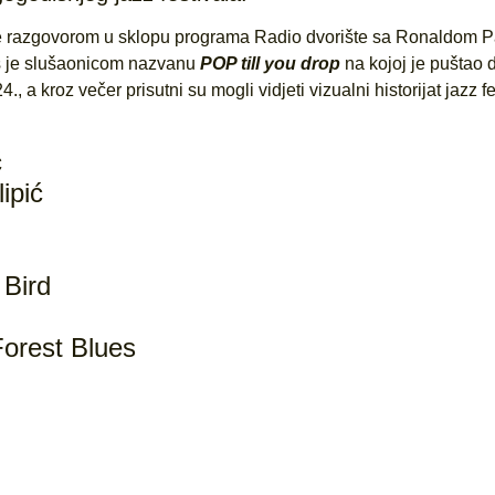
je razgovorom u sklopu programa Radio dvorište sa Ronaldom 
 je slušaonicom nazvanu
POP till you drop
na kojoj je puštao
., a kroz večer prisutni su mogli vidjeti vizualni historijat jazz f
ć
ipić
 Bird
Forest Blues