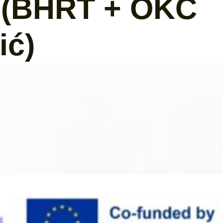
4 (BHRT + OKC
ić)