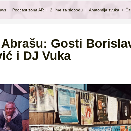
ews
Podcast zona AR
2. ime za slobodu
Anatomija zvuka
Či
Abrašu: Gosti Borislav
ić i DJ Vuka