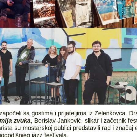
počeli sa gostima i prijateljima iz Zelenkovca. D
mija zvuka
, Borislav Janković, slikar i začetnik fest
arista su mostarskoj publici predstavili rad i značaj 
godišnjeg jazz festivala.