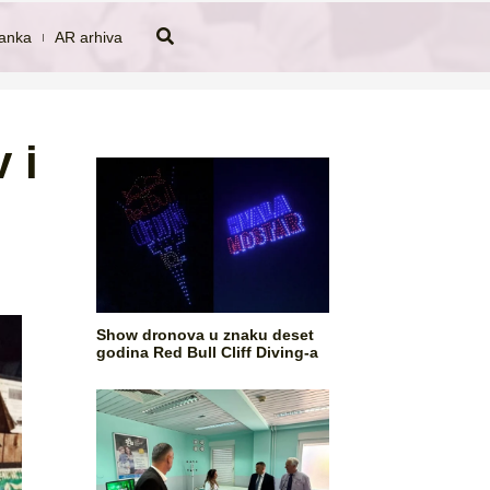
tanka
AR arhiva
 i
Show dronova u znaku deset
godina Red Bull Cliff Diving-a