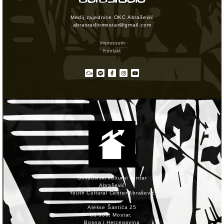
Medij zajednice OKC Abrašević
abrasradiomostar@gmail.com
Impressum
Kontakt
Omladinski kulturni centar
Abrašević
Youth Cultural Center Abrašević
Alekse Šantića 25
88 000, Mostar,
Bosna i Hercegovina