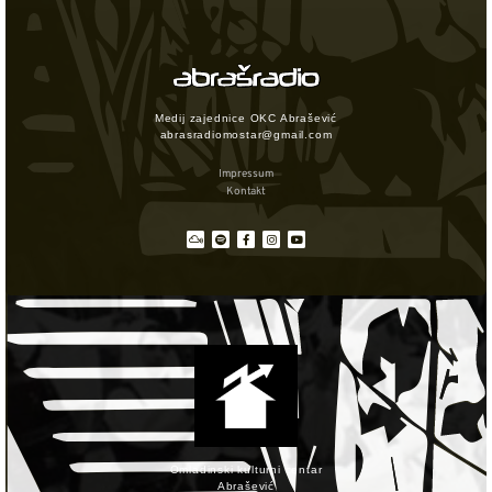
Medij zajednice OKC Abrašević
abrasradiomostar@gmail.com
Impressum
Kontakt
Omladinski kulturni centar
Abrašević