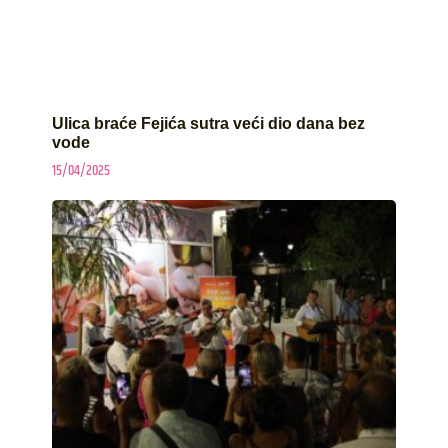
Ulica braće Fejića sutra veći dio dana bez
vode
15/04/2025