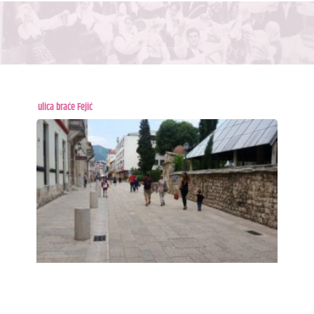
ulica braće Fejić