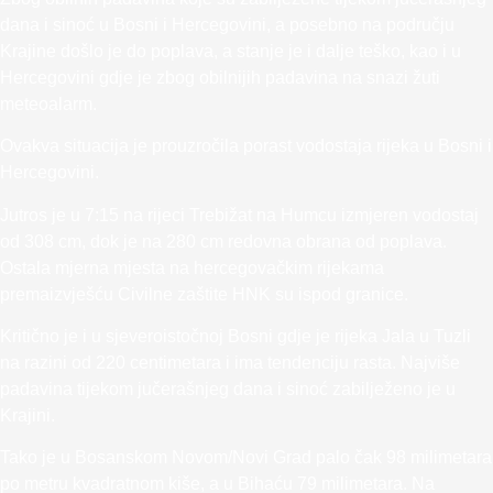
dana i sinoć u Bosni i Hercegovini, a posebno na području
Krajine došlo je do poplava, a stanje je i dalje teško, kao i u
Hercegovini gdje je zbog obilnijih padavina na snazi žuti
meteoalarm.
Ovakva situacija je prouzročila porast vodostaja rijeka u Bosni i
Hercegovini.
Jutros je u 7:15 na rijeci Trebižat na Humcu izmjeren vodostaj
od 308 cm, dok je na 280 cm redovna obrana od poplava.
Ostala mjerna mjesta na hercegovačkim rijekama
premaizvješću Civilne zaštite HNK su ispod granice.
Kritično je i u sjeveroistočnoj Bosni gdje je rijeka Jala u Tuzli
na razini od 220 centimetara i ima tendenciju rasta. Najviše
padavina tijekom jučerašnjeg dana i sinoć zabilježeno je u
Krajini.
Tako je u Bosanskom Novom/Novi Grad palo čak 98 milimetara
po metru kvadratnom kiše, a u Bihaću 79 milimetara. Na