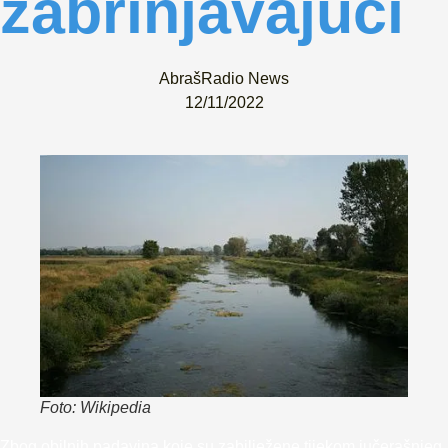
zabrinjavajući
AbrašRadio News
12/11/2022
Foto: Wikipedia
Zbog obilnih padavina koje su zabilježene tijekom jučerašnjeg