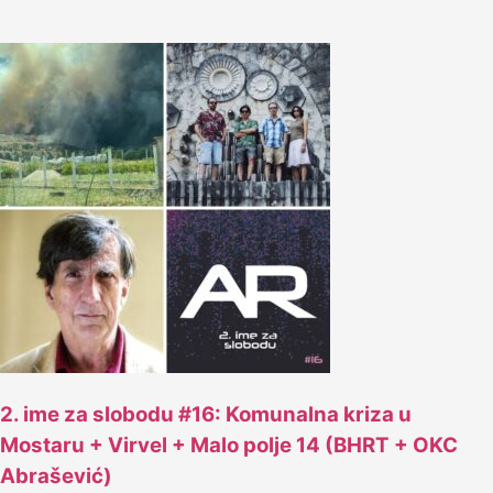
2. ime za slobodu #16: Komunalna kriza u
Mostaru + Virvel + Malo polje 14 (BHRT + OKC
Abrašević)