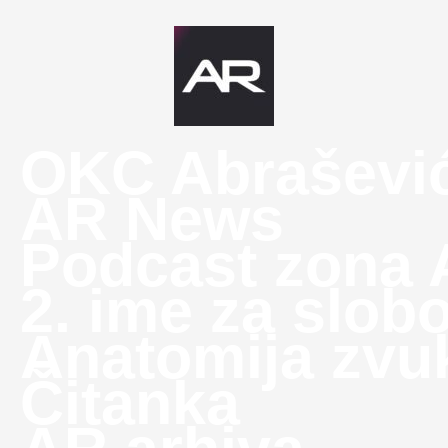
OKC Abraševi
AR News
Podcast zona
2. ime za slob
Anatomija zvu
Čitanka