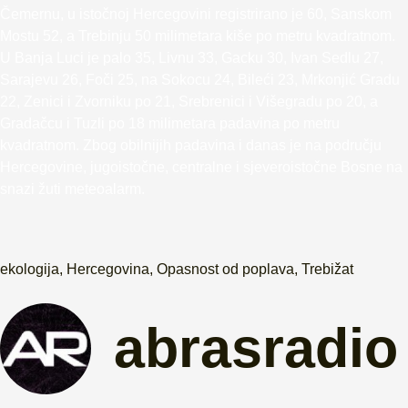
Čemernu, u istočnoj Hercegovini registrirano je 60, Sanskom
Mostu 52, a Trebinju 50 milimetara kiše po metru kvadratnom.
U Banja Luci je palo 35, Livnu 33, Gacku 30, Ivan Sedlu 27,
Sarajevu 26, Foči 25, na Sokocu 24, Bileći 23, Mrkonjić Gradu
22, Zenici i Zvorniku po 21, Srebrenici i Višegradu po 20, a
Gradačcu i Tuzli po 18 milimetara padavina po metru
kvadratnom. Zbog obilnijih padavina i danas je na području
Hercegovine, jugoistočne, centralne i sjeveroistočne Bosne na
snazi žuti meteoalarm.
ekologija
,
Hercegovina
,
Opasnost od poplava
,
Trebižat
abrasradio