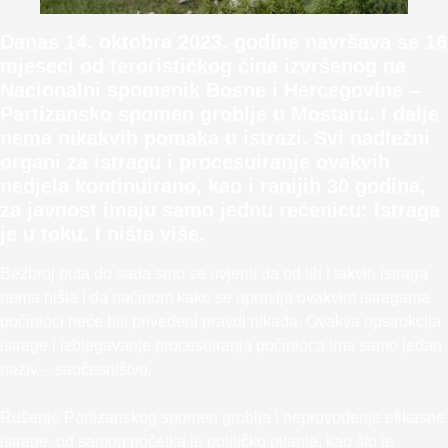
Danas 14. oktobra 2023. godine navršava se 16
mjeseci od terorističkog čina izvršenog na
Nacionalni spomenik Bosne i Hercegovine –
Partizansko spomen groblje u Mostaru. I dalje
nema nikakvih pomaka u istrazi. Svi nadležni
organi za istragu i procesuiranje ovakvih
nedjela kontinuirano, kao i ranijih 30 godina,
za javnost imaju samo jednu rečenicu: Istraga
je u toku. I ništa više.
Bezbroj puta do sada smo se uvjerili da od tih i takvih istraga
nema ništa i da načinom kako se upravlja ovakvim istragama
počinioci neće biti privedeni pravdi nikada. Ovakva opstrukcija
istrage i izbjegavanje procesuiranja počinioca ima samo jedan
naziv – saučesništvo.
Rušenje Partizanskog spomen groblja i neprovođenje efikasne
istrage, od samog početka je političko pitanje, kao što je