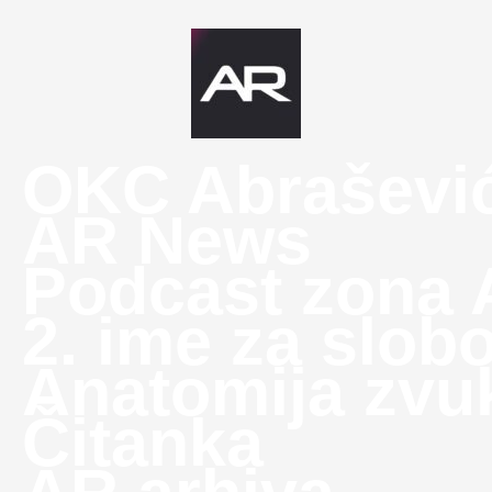
OKC Abraševi
AR News
Podcast zona
2. ime za slob
Anatomija zvu
Čitanka