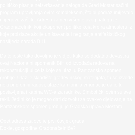
političko pitanje neizvršavanje naloga da Grad Mostar sačini
program upravljanja ovim kompleksom, što bi podrazumijevalo
i njegovu zaštitu. Adresa za neizvršenje ovog naloga je
Gradonačelnik, koji eksponent politike koja kreira atmosferu iz
koje proizlaze akcije uništavanja i negiranja antifašističkog
naslijeđa naroda BiH.
Da to jeste tako dovoljno je vidjeti kako se dodatno devastira
ovaj Nacionalni spomenik BiH od izvođača radova na
rekonstrukciji ulice iz koje se ulazi u Partizansko spomen
groblje. Ulaz je skladište građevinskog materijala, tu se izvode
neki pripremni radovi, ulaze kamioni, a vrhunac je da je tu
postavljena i kabina WC-a za radnike. Simbolički ovim su sve
rekli. Jedini ko je mogao dati dozvolu za ovakvo djelovanje na
Partizanskom spomen groblju je Gradska uprava Mostara.
Opet adresa za ovo je prvi čovjek grada.
Dokle, gospodine Gradonačelniče?