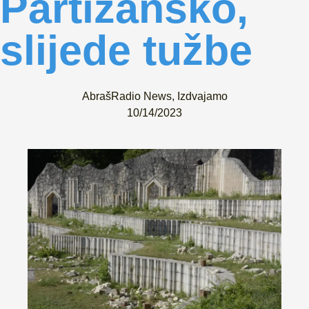
Partizansko,
slijede tužbe
AbrašRadio News
,
Izdvajamo
10/14/2023