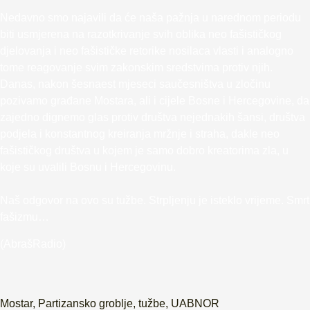
Nedavno smo najavili da će naša pažnja u narednom periodu
biti usmjerena na razotkrivanje svih oblika neo fašističkog
djelovanja i neo fašističke retorike nosilaca vlasti i analogno
tome reagovanje svim zakonskim sredstvima protiv njih.
Danas, nakon šesnaest mjeseci saučesništva u zločinu
pozivamo građane Mostara, ali i cijele Bosne i Hercegovine, da
zajedno dignemo glas protiv društva nejednakih šansi, društva
podjela i konstantnog kreiranja mržnje i straha, dakle neo
fašističkog društva u kojem je samo dobro kreatorima zla, u
koje su uvalili Bosnu i Hercegovinu.
Naš odgovor na ovo su tužbe. Strpljenju je isteklo vrijeme. Smrt
fašizmu…
(AbrašRadio)
Mostar
,
Partizansko groblje
,
tužbe
,
UABNOR