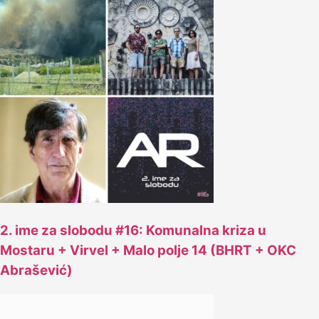
2. ime za slobodu #16: Komunalna kriza u
Mostaru + Virvel + Malo polje 14 (BHRT + OKC
Abrašević)