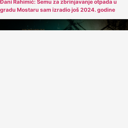
Đani Rahimić: Šemu za zbrinjavanje otpada u
gradu Mostaru sam izradio još 2024. godine
Premijera filma “Najdublji skok” i koncert Mostar
Sevdah Reuniona