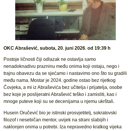
OKC Abrašević, subota, 20. juni 2026. od 19:39 h
Postoje ličnosti čiji odlazak ne ostavlja samo
nenadoknadivu prazninu među onima koji ostaju, nego i
trajnu obavezu da se sjećamo i nastavimo ono što su gradili
među nama. Mostar je 2024. godine ostao bez rijetkog
Čovjeka, a mi iz Abraševića bez učitelja i prijatelja, osobe
bez koje je poslijeratni Abrašević teško i zamisliti, kao i
mnoge puteve koji su se decenijama u njemu ukrštali.
Husein Oručević bio je istinski prosvjetitelj, sokratovski
filozof i nesebičan mentor, uvijek na strani slabijih i
naklonjen onima u potrebi. Iza nepravedno kratkog vijeka