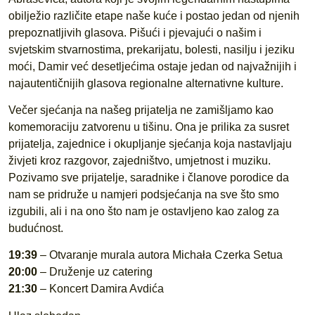
obilježio različite etape naše kuće i postao jedan od njenih
prepoznatljivih glasova. Pišući i pjevajući o našim i
svjetskim stvarnostima, prekarijatu, bolesti, nasilju i jeziku
moći, Damir već desetljećima ostaje jedan od najvažnijih i
najautentičnijih glasova regionalne alternativne kulture.
Večer sjećanja na našeg prijatelja ne zamišljamo kao
komemoraciju zatvorenu u tišinu. Ona je prilika za susret
prijatelja, zajednice i okupljanje sjećanja koja nastavljaju
živjeti kroz razgovor, zajedništvo, umjetnost i muziku.
Pozivamo sve prijatelje, saradnike i članove porodice da
nam se pridruže u namjeri podsjećanja na sve što smo
izgubili, ali i na ono što nam je ostavljeno kao zalog za
budućnost.
19:39
– Otvaranje murala autora Michała Czerka Setua
20:00
– Druženje uz catering
21:30
– Koncert Damira Avdića