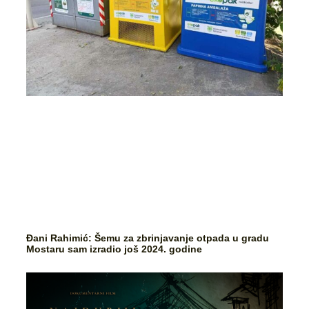
Đani Rahimić: Šemu za zbrinjavanje otpada u gradu
Mostaru sam izradio još 2024. godine