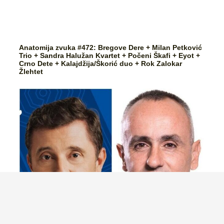
Anatomija zvuka #472: Bregove Dere + Milan Petković
Trio + Sandra Halužan Kvartet + Počeni Škafi + Eyot +
Crno Dete + Kalajdžija/Škorić duo + Rok Zalokar
Žlehtet