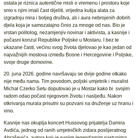
ostala je riznica autentične misli o vremenu i prostoru koje
smo s njim imali čast dijeliti, vrijedna kutija alata za
izgradnju mira i boljeg društva, ali i aura nebrojenih dobrih
djela koja je samozatajno činio za mnoge od nas. Bio je
vrstan politolog, nezamjenjiv novinar i aktivista, a kasnije i
počasni konzul Republike Poljske u Mostaru. I bez te
ukazane časti, većinu svog života djelovao je kao jedan od
najvažnijih mostova između Bosne i Hercegovine i Poljske,
svoje druge domovine.
20. juna 2026. godine navršavaju se dvije godine otkako
nije među nama. Tim povodom, poljski umjetnik i muralist
Michał Czerko Setu doputovao je u Mostar kako bi svojim
radom odao počast njegovom životu i nasljeđu. Nakon
otkrivanja murala prisutni su pozvani na druženje uz hranu i
vino.
Kasnije nas okuplja koncert Hussovog prijatelja Damira
Avdića, jednog od ranih umjetničkih zidara poslijeratnog
Abraševića, autora koji je svojim legendarnim nastupima