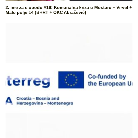
2. ime za slobodu #16: Komunalna kriza u Mostaru + Virvel +
Malo polje 14 (BHRT + OKC Abrašević)