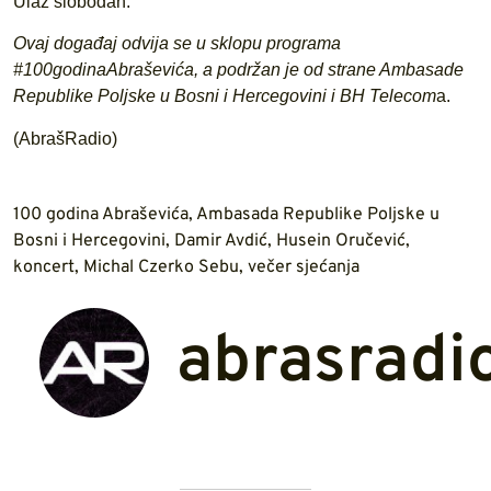
Ulaz slobodan.
Ovaj događaj odvija se u sklopu programa
#100godinaAbraševića, a podržan je od strane Ambasade
Republike Poljske u Bosni i Hercegovini i BH Telecom
a.
(AbrašRadio)
100 godina Abraševića
,
Ambasada Republike Poljske u
Bosni i Hercegovini
,
Damir Avdić
,
Husein Oručević
,
koncert
,
Michal Czerko Sebu
,
večer sjećanja
abrasradi