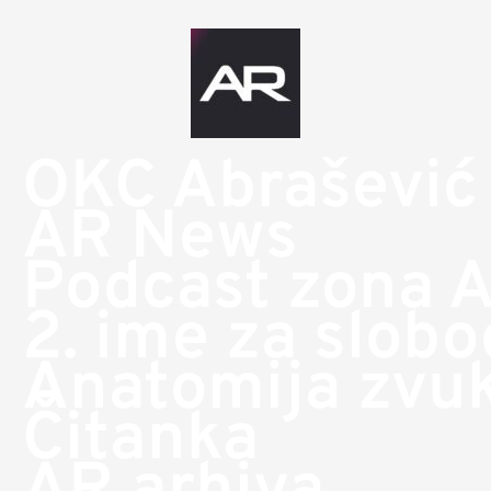
OKC Abrašević
AR News
Podcast zona 
2. ime za slob
Anatomija zvu
Čitanka