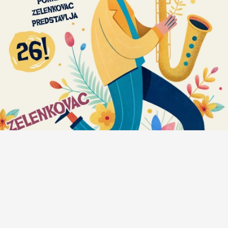
Anatomija zvuka #472: Bregove Dere + Milan
Petković Trio + Sandra Halužan Kvartet + Počeni