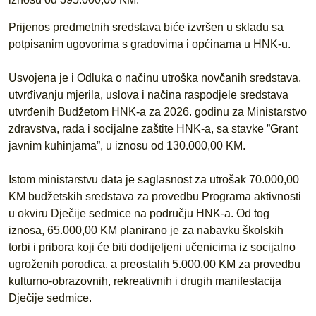
Prijenos predmetnih sredstava biće izvršen u skladu sa
potpisanim ugovorima s gradovima i općinama u HNK-u.
Usvojena je i Odluka o načinu utroška novčanih sredstava,
utvrđivanju mjerila, uslova i načina raspodjele sredstava
utvrđenih Budžetom HNK-a za 2026. godinu za Ministarstvo
zdravstva, rada i socijalne zaštite HNK-a, sa stavke ”Grant
javnim kuhinjama”, u iznosu od 130.000,00 KM.
Istom ministarstvu data je saglasnost za utrošak 70.000,00
KM budžetskih sredstava za provedbu Programa aktivnosti
u okviru Dječije sedmice na području HNK-a. Od tog
iznosa, 65.000,00 KM planirano je za nabavku školskih
torbi i pribora koji će biti dodijeljeni učenicima iz socijalno
ugroženih porodica, a preostalih 5.000,00 KM za provedbu
kulturno-obrazovnih, rekreativnih i drugih manifestacija
Dječije sedmice.