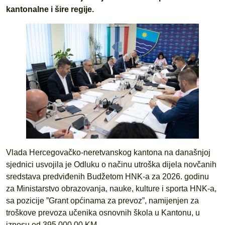
kantonalne i šire regije.
Vlada Hercegovačko-neretvanskog kantona na današnjoj
sjednici usvojila je Odluku o načinu utroška dijela novčanih
sredstava predviđenih Budžetom HNK-a za 2026. godinu
za Ministarstvo obrazovanja, nauke, kulture i sporta HNK-a,
sa pozicije ”Grant općinama za prevoz”, namijenjen za
troškove prevoza učenika osnovnih škola u Kantonu, u
iznosu od 395.000,00 KM.