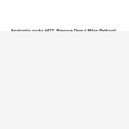
Anatomija zvuka #472: Bregove Dere + Milan Petković
Trio + Sandra Halužan Kvartet + Počeni Škafi + Eyot +
Crno Dete + Kalajdžija/Škorić duo + Rok Zalokar
Žlehtet