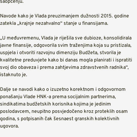
saopćenju.
Navode kako je Vlada preuzimanjem dužnosti 2015. godine
zatekla „krajnje nezahvalno“ stanje u finansijama.
„U međuvremenu, Vlada je riješila sve dubioze, konsolidirala
javne finansije, odgovorila svim traženjima koja su pristizala,
uspjela i otvoriti razvojnu dimenziju Budžeta, stvorila je
kvalitetne preduvjete kako bi danas mogla planirati i ispratiti
svoj dio obaveza i prema zahtjevima zdravstvenih radnika“,
istaknuto je.
Dalje se navodi kako o izuzetno korektnom i odgovornom
ponašanju Vlade HNK-a prema socijalnim partnerima,
sindikatima budžetskih korisnika kojima je jedinim
poslodavcem, neupitno posvjedočeno kroz proteklih osam
godina, s potpisanih čak šesnaest granskih kolektivnih
ugovora.