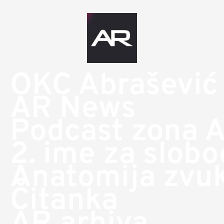
OKC Abrašević
AR News
Podcast zona 
2. ime za slob
Anatomija zvu
Čitanka