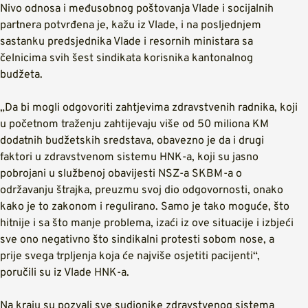
Nivo odnosa i međusobnog poštovanja Vlade i socijalnih
partnera potvrđena je, kažu iz Vlade, i na posljednjem
sastanku predsjednika Vlade i resornih ministara sa
čelnicima svih šest sindikata korisnika kantonalnog
budžeta.
„Da bi mogli odgovoriti zahtjevima zdravstvenih radnika, koji
u početnom traženju zahtijevaju više od 50 miliona KM
dodatnih budžetskih sredstava, obavezno je da i drugi
faktori u zdravstvenom sistemu HNK-a, koji su jasno
pobrojani u službenoj obavijesti NSZ-a SKBM-a o
održavanju štrajka, preuzmu svoj dio odgovornosti, onako
kako je to zakonom i regulirano. Samo je tako moguće, što
hitnije i sa što manje problema, izaći iz ove situacije i izbjeći
sve ono negativno što sindikalni protesti sobom nose, a
prije svega trpljenja koja će najviše osjetiti pacijenti“,
poručili su iz Vlade HNK-a.
Na kraju su pozvali sve sudionike zdravstvenog sistema