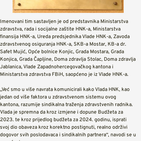
Imenovani tim sastavljen je od predstavnika Ministarstva
zdravstva, rada i socijalne zaštite HNK-a, Ministarstva
finansija HNK-a, Ureda predsjednika Vlade HNK-a, Zavoda
zdravstvenog osiguranja HNK-a, SKB-a Mostar, KB-a dr.
Safet Mujić, Opće bolnice Konjic, Grada Mostara, Grada
Konjica, Grada Čapljine, Doma zdravlja Stolac, Doma zdravlja
Jablanica, Vlade Zapadnohercegovačkog kantona i
Ministarstva zdravstva FBiH, saopćeno je iz Vlade HNK-a.
„Već smo u više navrata komunicirali kako Vlada HNK, kao
jedan od više faktora u zdravstvenom sistemu ovog
kantona, razumije sindikalna traženja zdravstvenih radnika.
Vlada je spremna da kroz izmjene i dopune Budžeta za
2023. te kroz prijedlog budžeta za 2024. godinu, isprati
svoj dio obaveza kroz korektno postignuti, realno održivi
dogovor svih poslodavaca i sindikalnih partnera“, navodi se u