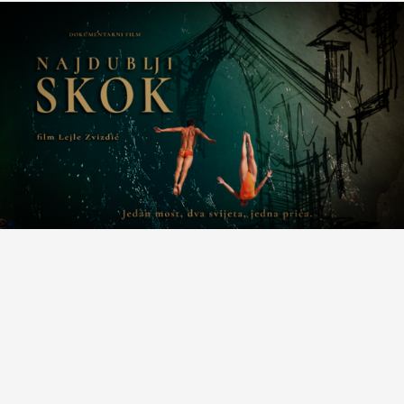
Premijera filma “Najdublji skok” i koncert Mostar
Sevdah Reuniona