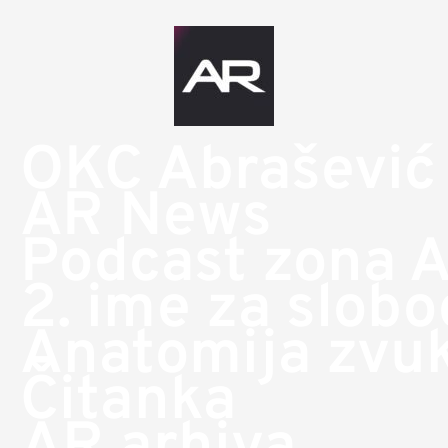
OKC Abrašević
AR News
Podcast zona 
2. ime za slob
Anatomija zvu
Čitanka