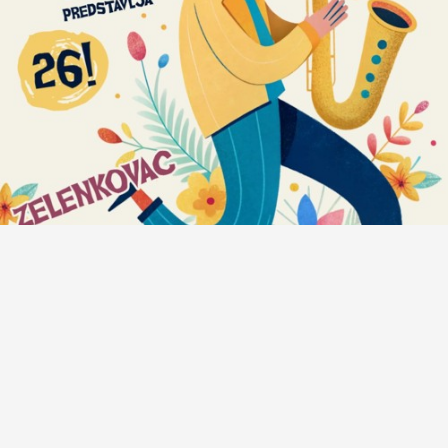
Anatomija zvuka #472: Bregove Dere + Milan
Petković Trio + Sandra Halužan Kvartet + Počeni
Škafi + Eyot + Crno Dete + Kalajdžija/Škorić duo