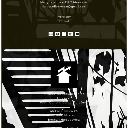
Medij zajednice OKC Abrašević
abrasradiomostar@gmail.com
Impressum
Kontakt
Omladinski kulturni centar
Abrašević
Youth Cultural Center Abrašević
Alekse Šantića 25
88 000, Mostar,
Bosna i Hercegovina
+387 67 105 24 24