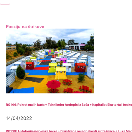
Poeziju na štrikove
RG144: Pokret malih kuća + Tehnikolor hodopis iz Beča + Kapitalistička torta i besk
14/04/2022
RG138: Antologija norveške bajke + Društvene nejednakosti sutrašnjice + Luka Mar