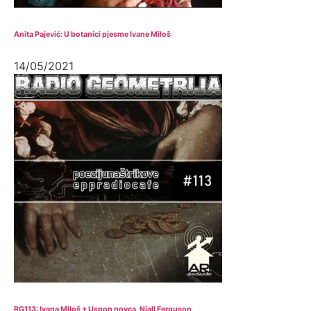
Anita Pajević: U botanici pjesme Ivane Miloš
14/05/2021
RG113: Ivana Miloš + Uspon novca, Niall Ferguson