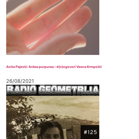
Anita Pajević: Ardea purpurea – d(v)ogovori Vesna Krmpotić
26/08/2021