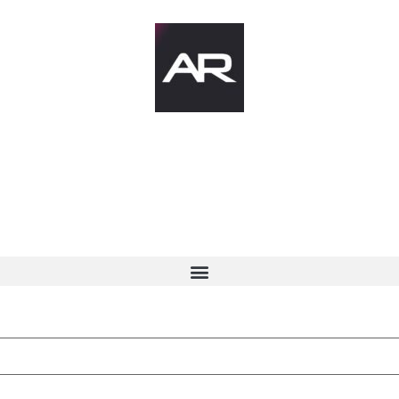
ć
AR News
Po
odu
Anatomija 