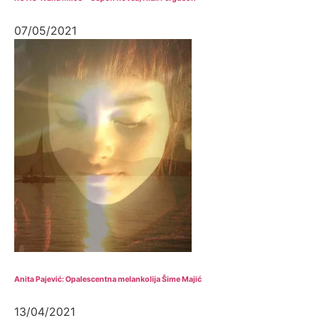
07/05/2021
Anita Pajević: Opalescentna melankolija Šime Majić
13/04/2021