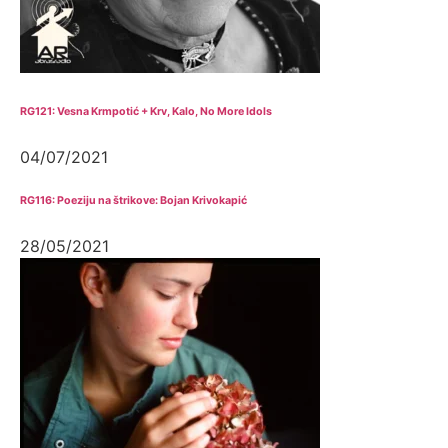
RG121: Vesna Krmpotić + Krv, Kalo, No More Idols
04/07/2021
RG116: Poeziju na štrikove: Bojan Krivokapić
28/05/2021