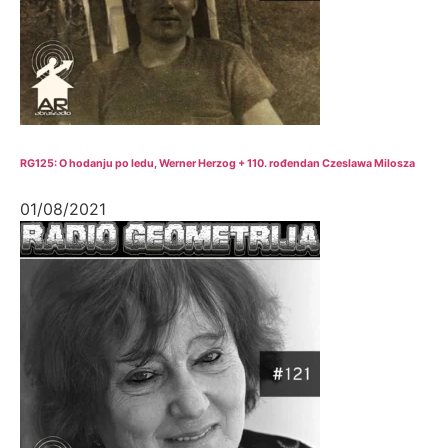
RG125: O hodanju po ledu, Werner Herzog + 110. rođendan Czeslawa Milosza
01/08/2021