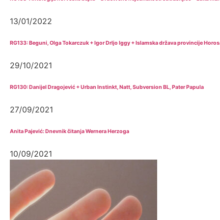
13/01/2022
RG133: Beguni, Olga Tokarczuk + Igor Drljo Iggy + Islamska država provincije Horo
29/10/2021
RG130: Danijel Dragojević + Urban Instinkt, Natt, Subversion BL, Pater Papula
27/09/2021
Anita Pajević: Dnevnik čitanja Wernera Herzoga
10/09/2021