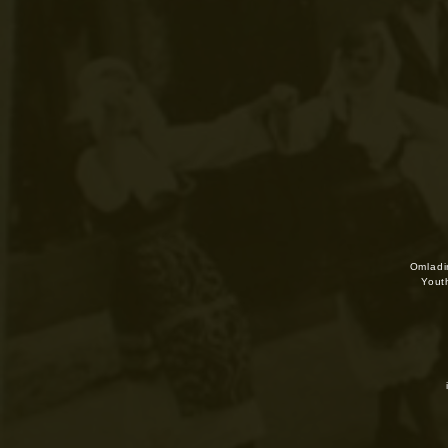
Omladin
Yout