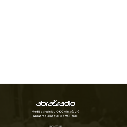
Medij zajednice OKC Abrašević
abrasradiomostar@gmail.com
Impressum