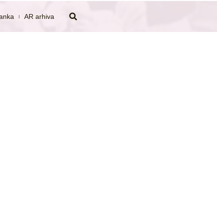
tanka
AR arhiva