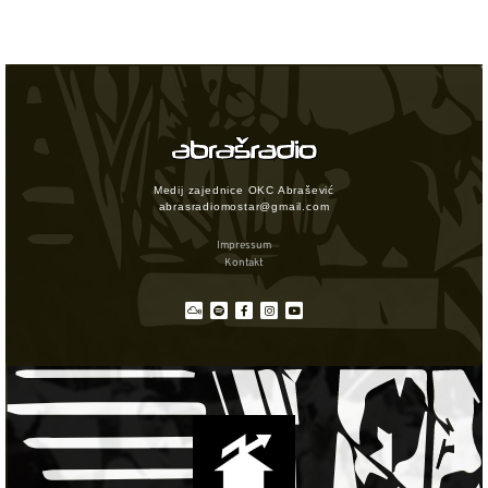
Medij zajednice OKC Abrašević
abrasradiomostar@gmail.com
Impressum
Kontakt