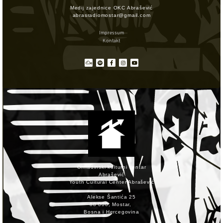
Medij zajednice OKC Abrašević
abrasradiomostar@gmail.com
Impressum
Kontakt
Omladinski kulturni centar
Abrašević
Youth Cultural Center Abrašević
Alekse Šantića 25
88 000, Mostar,
Bosna i Hercegovina