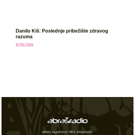
Danilo Kiš: Poslednje pribežište zdravog
razuma
15/05/2026
Medij zajednice OKC Abrašević