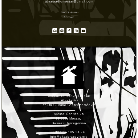
abrasradiomostar@gmail.com
Impressum
Kontakt
Omladinski kulturni centar
Abrašević
Youth Cultural Center Abrašević
Alekse Šantića 25
88 000, Mostar,
Bosna i Hercegovina
+387 67 105 24 24
info@okcabrasevic.org