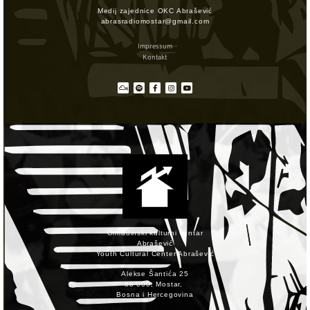
Medij zajednice OKC Abrašević
abrasradiomostar@gmail.com
Impressum
Kontakt
Omladinski kulturni centar
Abrašević
Youth Cultural Center Abrašević
Alekse Šantića 25
88 000, Mostar,
Bosna i Hercegovina