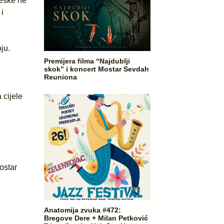
teške ne
i
ju.
Premijera filma “Najdublji
skok” i koncert Mostar Sevdah
Reuniona
 cijele
ostar
Anatomija zvuka #472:
Bregove Dere + Milan Petković