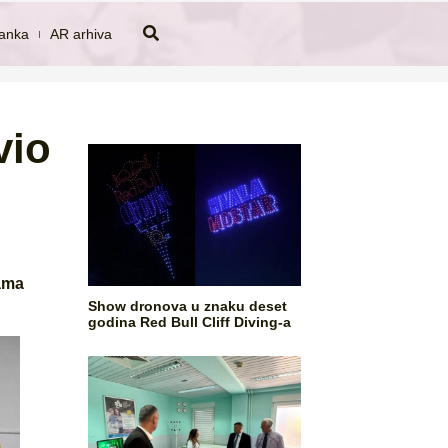
tanka
AR arhiva
vio
ama
Show dronova u znaku deset
godina Red Bull Cliff Diving-a