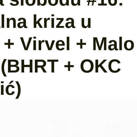
na kriza u
+ Virvel + Malo
4 (BHRT + OKC
ić)