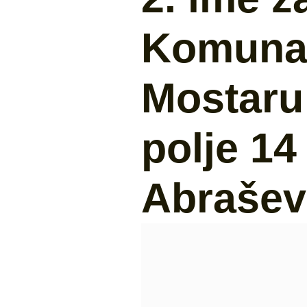
Komunal
Mostaru 
polje 1
Abrašev