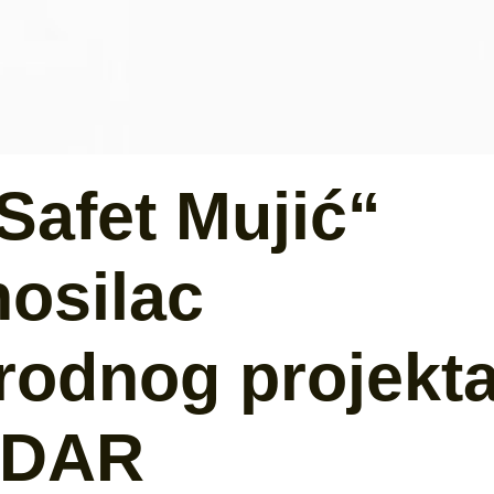
Safet Mujić“
nosilac
odnog projekt
ADAR