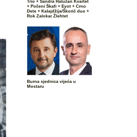
Trio + Sandra Halužan Kvartet
+ Počeni Škafi + Eyot + Crno
Dete + Kalajdžija/Škorić duo +
Rok Zalokar Žlehtet
Burna sjednica vijeća u
Mostaru