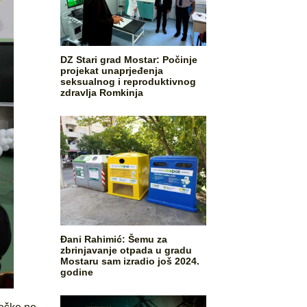
DZ Stari grad Mostar: Počinje
projekat unaprjeđenja
seksualnog i reproduktivnog
zdravlja Romkinja
Đani Rahimić: Šemu za
zbrinjavanje otpada u gradu
Mostaru sam izradio još 2024.
godine