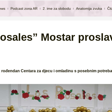
ews
Podcast zona AR
2. ime za slobodu
Anatomija zvuka
Či
osales” Mostar prosla
. rođendan Centara za djecu i omladinu s posebnim potreb