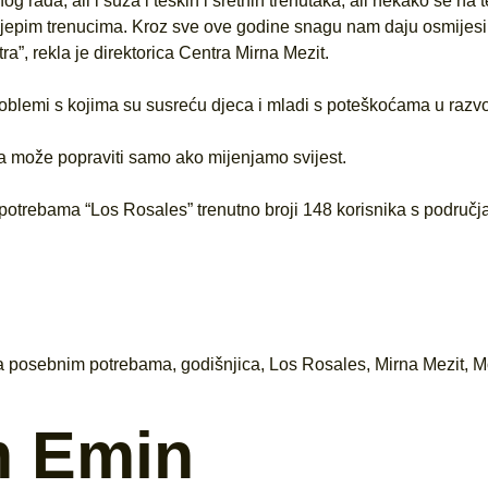
rada, ali i suza i teških i sretnih trenutaka, ali nekako se na 
lijepim trenucima. Kroz sve ove godine snagu nam daju osmijesi 
a”, rekla je direktorica Centra Mirna Mezit.
roblemi s kojima su susreću djeca i mladi s poteškoćama u razvo
ga može popraviti samo ako mijenjamo svijest.
otrebama “Los Rosales” trenutno broji 148 korisnika s područja
sa posebnim potrebama
,
godišnjica
,
Los Rosales
,
Mirna Mezit
,
M
m Emin