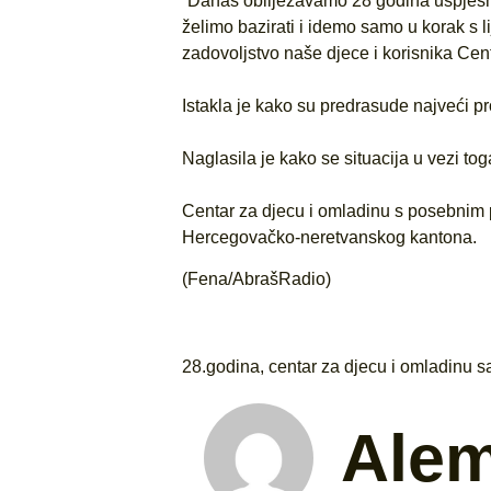
“Danas obilježavamo 28 godina uspješnog 
želimo bazirati i idemo samo u korak s 
zadovoljstvo naše djece i korisnika Centr
Istakla je kako su predrasude najveći p
Naglasila je kako se situacija u vezi to
Centar za djecu i omladinu s posebnim p
Hercegovačko-neretvanskog kantona.
(Fena/AbrašRadio)
28.godina
,
centar za djecu i omladinu 
Ale