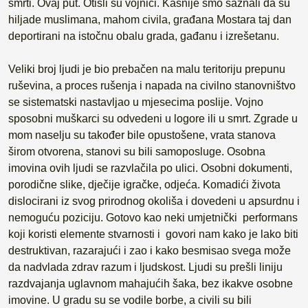
smrti. Ovaj put. Otišli su vojnici. Kasnije smo saznali da su
hiljade muslimana, mahom civila, građana Mostara taj dan
deportirani na istočnu obalu grada, gađanu i izrešetanu.
Veliki broj ljudi je bio prebačen na malu teritoriju prepunu
ruševina, a proces rušenja i napada na civilno stanovništvo
se sistematski nastavljao u mjesecima poslije. Vojno
sposobni muškarci su odvedeni u logore ili u smrt. Zgrade u
mom naselju su također bile opustošene, vrata stanova
širom otvorena, stanovi su bili samoposluge. Osobna
imovina ovih ljudi se razvlačila po ulici. Osobni dokumenti,
porodične slike, dječije igračke, odjeća. Komadići života
dislocirani iz svog prirodnog okoliša i dovedeni u apsurdnu i
nemoguću poziciju. Gotovo kao neki umjetnički performans
koji koristi elemente stvarnosti i govori nam kako je lako biti
destruktivan, razarajući i zao i kako besmisao svega može
da nadvlada zdrav razum i ljudskost. Ljudi su prešli liniju
razdvajanja uglavnom mahajućih šaka, bez ikakve osobne
imovine. U gradu su se vodile borbe, a civili su bili