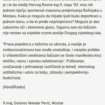
je i to da mediji Herceg Bosne tog 9. maja ’93. nisu niti
jednom riječju spomenuli masovna protjerivanja Bošnjaka u
Mostaru. Kako je moguće da hiljade ljudi budu deportirani u
jednom danu, a da to prođe neprimjećeno? Moguće je ako
zatvorimo oči i okrenemo glavu. Sigurna sam da fašizam
nije nestao sa svjetske scene poslije Drugog svjetskog rata.
“Prava pojedinca u fašizmu su ukinuta, a nasilje je
institucionalizirano kao oruđe unutrašnje, i vanjske politike.
U višeetničkim sredinama fašizam se često manifestira kroz
etničku, rasnu i vjersku netoleranciju“. Poštivanje,
uvažavanje i prihvatanje različitosti je temelj iskonskog
antifašizma i uslov za bolju, zdraviju i perspektivniju
budućnost.
(AbrašRadio)
9.maj
,
Dolores Veledar Perić
,
Mostar