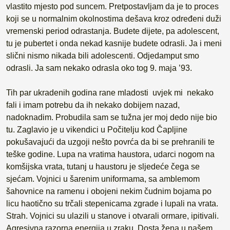
vlastito mjesto pod suncem. Pretpostavljam da je to proces
koji se u normalnim okolnostima dešava kroz određeni duži
vremenski period odrastanja. Budete dijete, pa adolescent,
tu je pubertet i onda nekad kasnije budete odrasli. Ja i meni
slični nismo nikada bili adolescenti. Odjedamput smo
odrasli. Ja sam nekako odrasla oko tog 9. maja ’93.
Tih par ukradenih godina rane mladosti uvjek mi nekako
fali i imam potrebu da ih nekako dobijem nazad,
nadoknadim. Probudila sam se tužna jer moj dedo nije bio
tu. Zaglavio je u vikendici u Počitelju kod Čapljine
pokušavajući da uzgoji nešto povrća da bi se prehranili te
teške godine. Lupa na vratima haustora, udarci nogom na
komšijska vrata, tutanj u haustoru je sljedeće čega se
sjećam. Vojnici u šarenim uniformama, sa amblemom
šahovnice na ramenu i obojeni nekim čudnim bojama po
licu haotično su trčali stepenicama zgrade i lupali na vrata.
Strah. Vojnici su ulazili u stanove i otvarali ormare, ipitivali.
Agresivna razorna energija u zraku. Dosta žena u našem