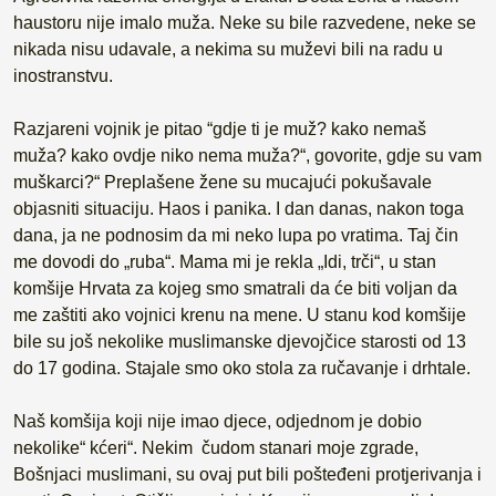
haustoru nije imalo muža. Neke su bile razvedene, neke se
nikada nisu udavale, a nekima su muževi bili na radu u
inostranstvu.
Razjareni vojnik je pitao “gdje ti je muž? kako nemaš
muža? kako ovdje niko nema muža?“, govorite, gdje su vam
muškarci?“ Preplašene žene su mucajući pokušavale
objasniti situaciju. Haos i panika. I dan danas, nakon toga
dana, ja ne podnosim da mi neko lupa po vratima. Taj čin
me dovodi do „ruba“. Mama mi je rekla „Idi, trči“, u stan
komšije Hrvata za kojeg smo smatrali da će biti voljan da
me zaštiti ako vojnici krenu na mene. U stanu kod komšije
bile su još nekolike muslimanske djevojčice starosti od 13
do 17 godina. Stajale smo oko stola za ručavanje i drhtale.
Naš komšija koji nije imao djece, odjednom je dobio
nekolike“ kćeri“. Nekim čudom stanari moje zgrade,
Bošnjaci muslimani, su ovaj put bili pošteđeni protjerivanja i