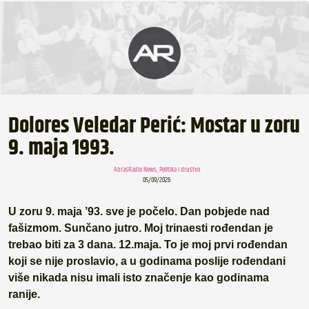
Dolores Veledar Perić: Mostar u zoru
9. maja 1993.
AbrašRadio News
,
Politika i društvo
05/09/2026
U zoru 9. maja ’93. sve je počelo. Dan pobjede nad
fašizmom. Sunčano jutro. Moj trinaesti rođendan je
trebao biti za 3 dana. 12.maja. To je moj prvi rođendan
koji se nije proslavio, a u godinama poslije rođendani
više nikada nisu imali isto značenje kao godinama
ranije.