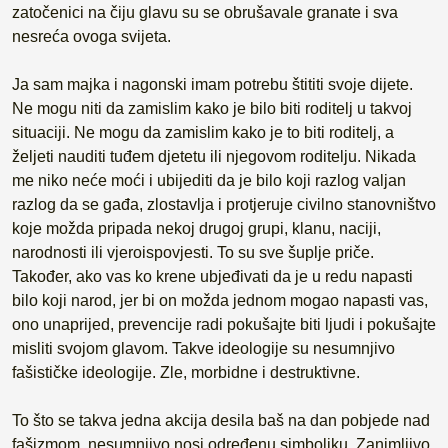
zatočenici na čiju glavu su se obrušavale granate i sva
nesreća ovoga svijeta.
Ja sam majka i nagonski imam potrebu štititi svoje dijete.
Ne mogu niti da zamislim kako je bilo biti roditelj u takvoj
situaciji. Ne mogu da zamislim kako je to biti roditelj, a
željeti nauditi tuđem djetetu ili njegovom roditelju. Nikada
me niko neće moći i ubijediti da je bilo koji razlog valjan
razlog da se gađa, zlostavlja i protjeruje civilno stanovništvo
koje možda pripada nekoj drugoj grupi, klanu, naciji,
narodnosti ili vjeroispovjesti. To su sve šuplje priče.
Također, ako vas ko krene ubjeđivati da je u redu napasti
bilo koji narod, jer bi on možda jednom mogao napasti vas,
ono unaprijed, prevencije radi pokušajte biti ljudi i pokušajte
misliti svojom glavom. Takve ideologije su nesumnjivo
fašističke ideologije. Zle, morbidne i destruktivne.
To što se takva jedna akcija desila baš na dan pobjede nad
fašizmom, nesumnjivo nosi određenu simboliku. Zanimljivo