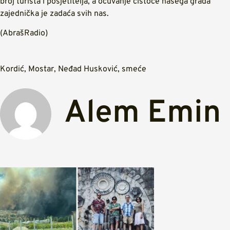
broj turista i posjetitelja, a očuvanje čistoće našega grada
zajednička je zadaća svih nas.
(AbrašRadio)
Kordić
,
Mostar
,
Neđad Husković
,
smeće
Alem Emin