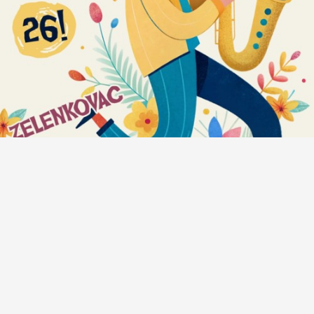
Anatomija zvuka #472: Bregove Dere + Milan
Petković Trio + Sandra Halužan Kvartet + Počeni
Škafi + Eyot + Crno Dete + Kalajdžija/Škorić duo
+ Rok Zalokar Žlehtet