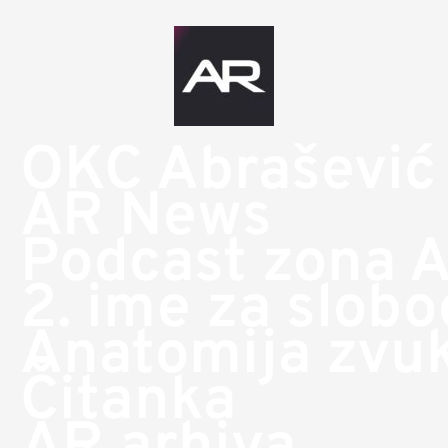
OKC Abrašević
AR News
Podcast zona 
2. ime za slob
Anatomija zvu
Čitanka