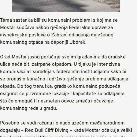
Tema sastanka bili su komunalni problemi s kojima se
Mostar suočava nakon rješenja Federalne uprave za
inspekcijske poslove o Zabrani odlaganja miješanog
komunalnog otpada na deponiji Uborak.
Grad Mostar jasno poručuje svojim građanima da gradske
ulice neće biti zatrpane otpadom. U tijeku je intenzivna
komunikacija i suradnja s federalnim institucijama kako bi
se pronašlo konačno i održivo rješenje problema odlaganja
otpada. Do tog trenutka, gradsko komunalno poduzeće
osigurat će privremene lokacije i kapacitete za odlaganje,
što će omogućiti nesmetan odvoz smeća i očuvanje
komunalnog reda u gradu.
Posebno se vodi računa i o nadolazećem međunarodnom
događaju – Red Bull Cliff Diving – kada Mostar očekuje veliki