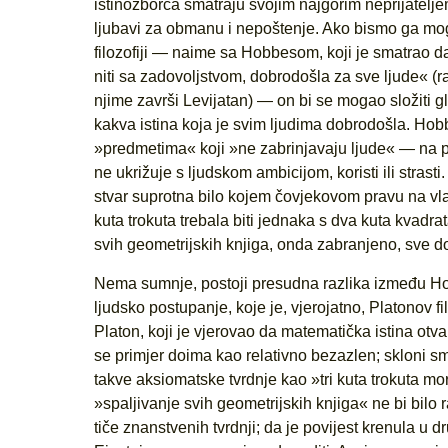
istinozborca smatraju svojim najgorim neprijatelj
ljubavi za obmanu i nepoštenje. Ako bismo ga mogli
filozofiji — naime sa Hobbesom, koji je smatrao daj
niti sa zadovoljstvom, dobrodošla za sve ljude« (r
njime završi Levijatan) — on bi se mogao složiti gle
kakva istina koja je svim ljudima dobrodošla. Hobbe
»predmetima« koji »ne zabrinjavaju ljude« — na p
ne ukrižuje s ljudskom ambicijom, koristi ili stras
stvar suprotna bilo kojem čovjekovom pravu na vlasni
kuta trokuta trebala biti jednaka s dva kuta kvadrata
svih geometrijskih knjiga, onda zabranjeno, sve dok
Nema sumnje, postoji presudna razlika između H
ljudsko postupanje, koje je, vjerojatno, Platonov f
Platon, koji je vjerovao da matematička istina otv
se primjer doima kao relativno bezazlen; skloni smo 
takve aksiomatske tvrdnje kao »tri kuta trokuta mo
»spaljivanje svih geometrijskih knjiga« ne bi bilo 
tiče znanstvenih tvrdnji; da je povijest krenula u 