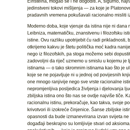
Einsteina, mogao se i ne dogoditi. A, sigurno, najranj
jedinstveni tokovi mišljenja — za koje je Platonov
pradavnih vremena pokušavali racionalno misliti i
Moderno doba, koje vjeruje da istina nije ni dana n
Leibniza, matematičku, znanstvenu i filozofsku isti
istine. Ovu razliku upotrijebit ću radi prikladnosti,
otkrijemo kakvu je štetu politička moć kadra nanijeti
nego iz filozofskih, pa stoga možemo sebi dopustit
zadovoljni da riječ uzmemo u smislu u kojemu je l
istinama — o tako skromnim istinama kao što je ulo
koje se ne pojavljuje ni u jednoj od povijesnih k
one mnogo ranjivije nego sve vrste racionalne ist
nepromjenljiva posljedica življenja i djelovanja lj
zbiljska istina ono što nas se ovdje najviše tiče
racionalnu istinu, prekoračuje, kao takva, svoje po
krivotvori ili izokreće činjenice. Šanse zbiljske isti
opasnosti da bude izmanevrirana izvan svijeta ne 
događaji beskrajno su lomljivije stvari od aksioma