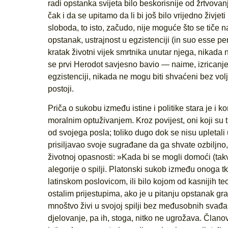
radi opstanka svijeta bilo beskorisnije od žrtvovan
čak i da se upitamo da li bi još bilo vrijedno živje
sloboda, to isto, začudo, nije moguće što se tiče n
opstanak, ustrajnost u egzistenciji (in suo esse pe
kratak životni vijek smrtnika unutar njega, nikada n
se prvi Herodot savjesno bavio — naime, izricanje
egzistenciji, nikada ne mogu biti shvaćeni bez volje
postoji.
Priča o sukobu između istine i politike stara je i ko
moralnim optuživanjem. Kroz povijest, oni koji su trag
od svojega posla; toliko dugo dok se nisu upletali u 
prisiljavao svoje sugrađane da ga shvate ozbiljno, 
životnoj opasnosti: »Kada bi se mogli domoći (takv
alegorije o spilji. Platonski sukob između onoga t
latinskom poslovicom, ili bilo kojom od kasnijih teo
ostalim prijestupima, ako je u pitanju opstanak gra
mnoštvo živi u svojoj spilji bez međusobnih svađa,
djelovanje, pa ih, stoga, nitko ne ugrožava. Člano