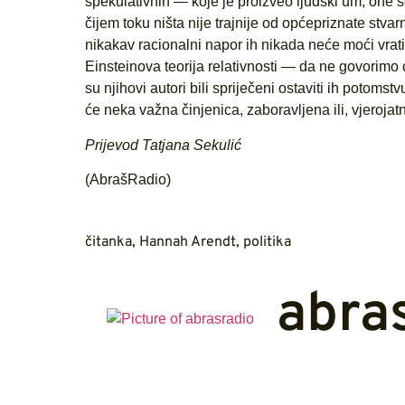
spekulativnih — koje je proizveo ljudski um; one se
čijem toku ništa nije trajnije od općepriznate stva
nikakav racionalni napor ih nikada neće moći vratit
Einsteinova teorija relativnosti — da ne govorimo 
su njihovi autori bili spriječeni ostaviti ih potoms
će neka važna činjenica, zaboravljena ili, vjerojat
Prijevod Tatjana Sekulić
(AbrašRadio)
čitanka
,
Hannah Arendt
,
politika
abra