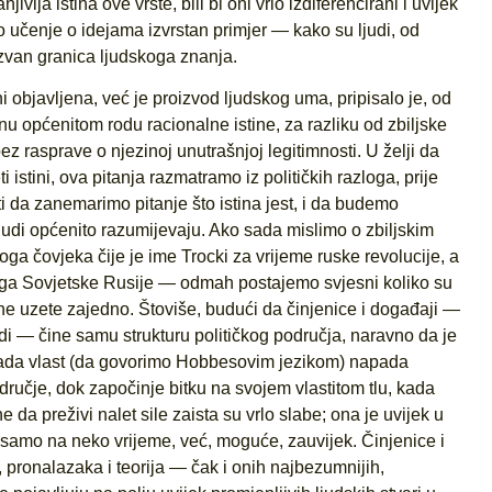
ivija istina ove vrste, bili bi oni vrlo izdiferencirani i uvijek
o učenje o idejama izvrstan primjer — kako su ljudi, od
zvan granica ljudskoga znanja.
i objavljena, već je proizvod ljudskog uma, pripisalo je, od
nu općenitom rodu racionalne istine, za razliku od zbiljske
 bez rasprave o njezinoj unutrašnjoj legitimnosti. U želji da
 istini, ova pitanja razmatramo iz političkih razloga, prije
i da zanemarimo pitanje što istina jest, i da budemo
judi općenito razumijevaju. Ako sada mislimo o zbiljskim
ga čovjeka čije je ime Trocki za vrijeme ruske revolucije, a
njiga Sovjetske Rusije — odmah postajemo svjesni koliko su
ine uzete zajedno. Štoviše, budući da činjenice i događaji —
udi — čine samu strukturu političkog područja, naravno da je
. Kada vlast (da govorimo Hobbesovim jezikom) napada
dručje, dok započinje bitku na svojem vlastitom tlu, kada
ne da preživi nalet sile zaista su vrlo slabe; ona je uvijek u
samo na neko vrijeme, već, moguće, zauvijek. Činjenice i
, pronalazaka i teorija — čak i onih najbezumnijih,