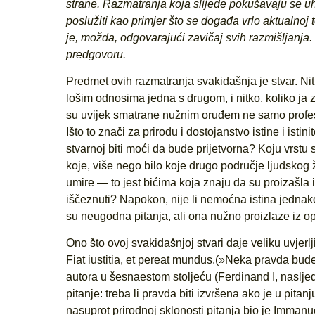
strane. Razmatranja koja slijede pokušavaju se uh
poslužiti kao primjer što se događa vrlo aktualnoj 
je, možda, odgovarajući zavičaj svih razmišljanja.
predgovoru.
Predmet ovih razmatranja svakidašnja je stvar. Nitk
lošim odnosima jedna s drugom, i nitko, koliko ja z
su uvijek smatrane nužnim oruđem ne samo profesij
Išto to znači za prirodu i dostojanstvo istine i istin
stvarnoj biti moći da bude prijetvorna? Koju vrstu
koje, više nego bilo koje drugo područje ljudskog ž
umire — to jest bićima koja znaju da su proizašla i
iščeznuti? Napokon, nije li nemoćna istina jednako
su neugodna pitanja, ali ona nužno proizlaze iz 
Ono što ovoj svakidašnjoj stvari daje veliku uvjer
Fiat iustitia, et pereat mundus.(»Neka pravda bud
autora u šesnaestom stoljeću (Ferdinand I, nasljedn
pitanje: treba li pravda biti izvršena ako je u pitan
nasuprot prirodnoj sklonosti pitanja bio je Immanu