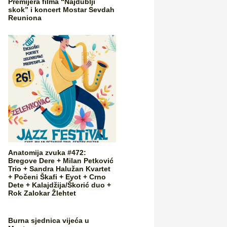
Premijera filma “Najdublji
skok” i koncert Mostar Sevdah
Reuniona
Anatomija zvuka #472:
Bregove Dere + Milan Petković
Trio + Sandra Halužan Kvartet
+ Počeni Škafi + Eyot + Crno
Dete + Kalajdžija/Škorić duo +
Rok Zalokar Žlehtet
Burna sjednica vijeća u