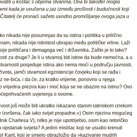
vatiti u koštac s objema stvarima. Ona bi također mogla
temi kada je uvučena u jaz između prošlosti i budućnosti koji
 Čitatelj će pronaći sažeto uvodno promišljanje ovoga jaza u
o nikada nije posumnjao da su istina i politika u prilično
nam, nikada nije istinitost ubrajao među političke vrline. Laži
e političara i demagoga već i državnika. Zašto je to tako?
itosti za druge? Je li u stvarnoj biti istine da bude nemoćna, a u
 stvarnosti posjeduje istina ako nema moći u području javnosti,
ivota, jamči stvarnost egzistencije čovjeku koji se rađa i
z ne-bića, i da će, za kratko vrijeme, ponovno u njega
 vrijedna prezira kao i moć koja se ne obazire na istinu? Ovo
općeprihvaćenih uvjerenja o ovome.
ljivost još može biti ukratko iskazano starom latinskom izrekom
e izvršena, čak iako svijet propadne.«) Osim njezina mogućeg
ik Charlesa V), nitko je nije upotrijebio, osim kao retoričko
ju opstanak svijeta? A jedini mislilac koji se usudio krenuti
el Kant, koji je smjelo obrazložio da »kazivanje mudrih