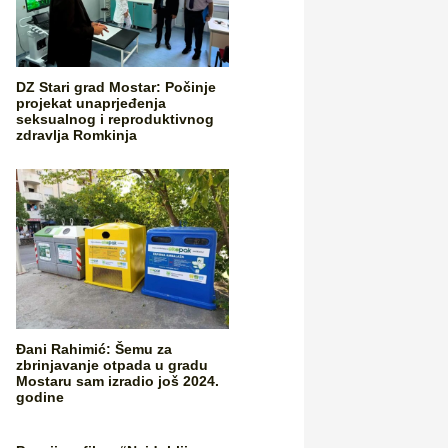
DZ Stari grad Mostar: Počinje
projekat unaprjeđenja
seksualnog i reproduktivnog
zdravlja Romkinja
Đani Rahimić: Šemu za
zbrinjavanje otpada u gradu
Mostaru sam izradio još 2024.
godine