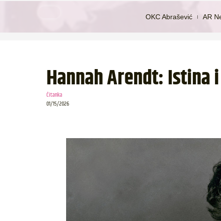
OKC Abrašević
AR N
Hannah Arendt: Istina i 
Čitanka
01/15/2026