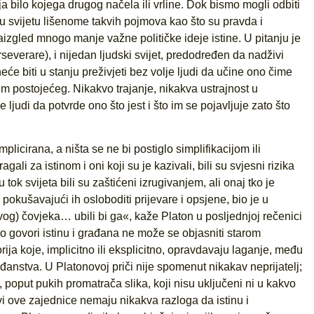
ja bilo kojega drugog načela ili vrline. Dok bismo mogli odbiti
ti u svijetu lišenome takvih pojmova kao što su pravda i
aizgled mnogo manje važne političke ideje istine. U pitanju je
rseverare), i nijedan ljudski svijet, predodređen da nadživi
eće biti u stanju preživjeti bez volje ljudi da učine ono čime
m postojećeg. Nikakvo trajanje, nikakva ustrajnost u
 ljudi da potvrde ono što jest i što im se pojavljuje zato što
mplicirana, a ništa se ne bi postiglo simplifikacijom ili
ali za istinom i oni koji su je kazivali, bili su svjesni rizika
tok svijeta bili su zaštićeni izrugivanjem, ali onaj tko je
pokušavajući ih osloboditi prijevare i opsjene, bio je u
og) čovjeka… ubili bi ga«, kaže Platon u posljednjoj rečenici
ko govori istinu i građana ne može se objasniti starom
rija koje, implicitno ili eksplicitno, opravdavaju laganje, među
đanstva. U Platonovoj priči nije spomenut nikakav neprijatelj;
 poput pukih promatrača slika, koji nisu uključeni ni u kakvo
vi ove zajednice nemaju nikakva razloga da istinu i