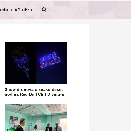
tanka
AR arhiva
Show dronova u znaku deset
godina Red Bull Cliff Diving-a