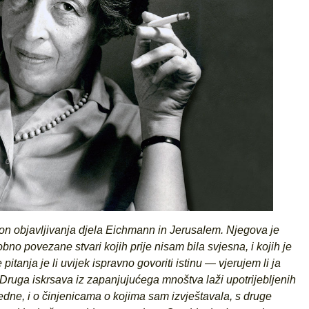
on objavljivanja djela Eichmann in Jerusalem. Njegova je
bno povezane stvari kojih prije nisam bila svjesna, i kojih je
pitanja je li uvijek ispravno govoriti istinu — vjerujem li ja
 Druga iskrsava iz zapanjujućega mnoštva laži upotrijebljenih
edne, i o činjenicama o kojima sam izvještavala, s druge