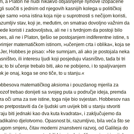
em, a Platon ne nudi nikakvo objašnjenje njihove izopačene
 suočiti s jednim od njegovih kasnijih kolega u političkoj
e samo »ona istina koja nije u suprotnosti s nečijom koristi,
azumljiv stav, koji je, međutim, on smatrao dovoljno važnim da
de koristi i zadovoljstva, ali ne i s tvrdnjom da postoji bilo
s, ali ne i Platon, tješio se postojanjem indiferentne istine, s
rimjer matematičkom istinom, »učenjem crta i oblika«, koja se
ti. Jer, Hobbes je pisao: »Ne sumnjam, ali ako je postojala neka
štvo, ili interesu ljudi koji posjeduju vlasništvo, tada bi tri
; to bi učenje trebalo biti, ako ne pobijeno, i to spaljivanjem
 je onaj, koga se ono tiče, to u stanju.«
obbesova matematičkog aksioma i pouzdanog mjerila za
ilozof trebao donijeti sa svojeg puta u područje ideja, premda
ara oči uma za sve istine, toga nije bio svjestan. Hobbesov nas
pretpostaviti da će ljudski um uvijek biti u stanju stvoriti
raju biti jednaki kao dva kuta kvadrata«, i zaključujemo da
radikalno djelotvorno. Opasnost bi, razumljivo, bila veća što se
drugom smjeru, čitav moderni znanstveni razvoj, od Galileja do