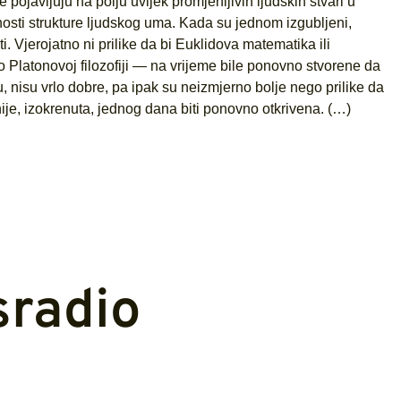
 pojavljuju na polju uvijek promjenljivih ljudskih stvari u
rnosti strukture ljudskog uma. Kada su jednom izgubljeni,
i. Vjerojatno ni prilike da bi Euklidova matematika ili
o Platonovoj filozofiji — na vrijeme bile ponovno stvorene da
tvu, nisu vrlo dobre, pa ipak su neizmjerno bolje nego prilike da
nije, izokrenuta, jednog dana biti ponovno otkrivena. (…)
sradio