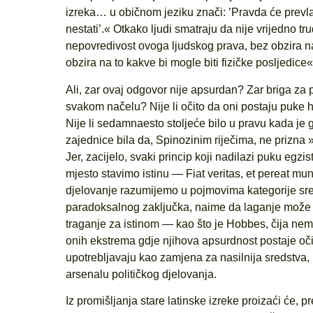
izreka… u običnom jeziku znači: ’Pravda će prevladat
nestati’.« Otkako ljudi smatraju da nije vrijedno t
nepovredivost ovoga ljudskog prava, bez obzira na
obzira na to kakve bi mogle biti fizičke posljedice«
Ali, zar ovaj odgovor nije apsurdan? Zar briga za
svakom načelu? Nije li očito da oni postaju puke h
Nije li sedamnaesto stoljeće bilo u pravu kada je
zajednice bila da, Spinozinim riječima, ne prizna »
Jer, zacijelo, svaki princip koji nadilazi puku egz
mjesto stavimo istinu — Fiat veritas, et pereat mund
djelovanje razumijemo u pojmovima kategorije sre
paradoksalnog zaključka, naime da laganje može vr
traganje za istinom — kao što je Hobbes, čija nem
onih ekstrema gdje njihova apsurdnost postaje očit
upotrebljavaju kao zamjena za nasilnija sredstva
arsenalu političkog djelovanja.
Iz promišljanja stare latinske izreke proizaći će, 