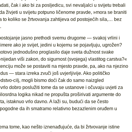
i, čak i ako bi za posljedicu, svi nevaljalci u svijetu trebali
ruda živjeti u svijetu potpuno ličenome pravde, »mora se braniti
 to koliko se žrtvovanja zahtijeva od postojećih sila,… bez
.
 postojanje jasno prethodi svemu drugome — svakoj vrlini i
imere ako je svijet, jedini u kojemu se pojavljuju, ugrožen?
 gotovo jednodušno proglasilo daje sveta dužnost svake
nijedan viši zakon, do sigurnost (svojega) vlastitog carstva?«
istenciju može se postaviti na mjesto pravde, pa, ako na njezino
us — stara izreka zvuči još uvjerljivije. Ako političko
dstvo-cilj, mogli bismo doći čak do samo naizgled
lo dobro poslužiti tome da se ustanove i očuvaju uvjeti za
ilosrdna logika nikad ne propušta proširivati argumente do
a, istaknuo vrlo davno. A laži su, budući da se često
, pogodne da ih smatramo relativno bezazlenim oruđem u
prema tome, kao nešto iznenađujuće, da bi žrtvovanje istine