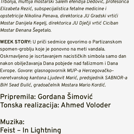
Trbonja, muftija mostarski Salem efendija Dedović, profesorica
Elizabeta Rezić, subspecijalistica fetalne medicine i
opstetricije Nikolina Penava, direktorica JU Gradski vrtići
Mostar Danijela Kegelj, direktorica JU Dječji vrtić Ciciban
Mostar Đenana Šegetalo.
WEEK STORY:
U priči sedmice govorimo o Partizanskom
spomen-groblju koje je ponovno na meti vandala.
Oskrnavljeno je iscrtavanjem nacističkih simbola samo dan
nakon obilježavanja Dana pobjede nad fašizmom i Dana
Evrope.
Govore: glasnogovornik MUP-a Hercegovačko–
neretvanskog kantona Ljudevit Marić, predsjednik SABNOR-a
BiH Sead Đulić, gradoačelnik Mostara Mario Kordić.
Pripremila: Gordana Šimović
Tonska realizacija: Ahmed Voloder
Muzika:
Feist – In Lightning