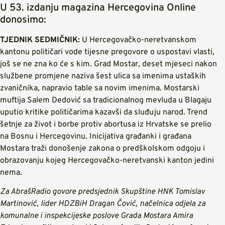
U 53. izdanju magazina Hercegovina Online
donosimo:
TJEDNIK SEDMIČNIK:
U Hercegovačko-neretvanskom
kantonu političari vode tijesne pregovore o uspostavi vlasti,
još se ne zna ko će s kim. Grad Mostar, deset mjeseci nakon
službene promjene naziva šest ulica sa imenima ustaških
zvaničnika, napravio table sa novim imenima. Mostarski
muftija Salem Dedović sa tradicionalnog mevluda u Blagaju
uputio kritike političarima kazavši da sluđuju narod. Trend
šetnje za život i borbe protiv abortusa iz Hrvatske se prelio
na Bosnu i Hercegovinu. Inicijativa građanki i građana
Mostara traži donošenje zakona o predškolskom odgoju i
obrazovanju kojeg Hercegovačko-neretvanski kanton jedini
nema.
Za AbrašRadio govore predsjednik Skupštine HNK Tomislav
Martinović, lider HDZBiH Dragan Čović, načelnica odjela za
komunalne i inspekcijeske poslove Grada Mostara Amira