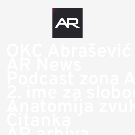
OKC Abrašević
AR News
Podcast zona 
2. ime za slob
Anatomija zvu
Čitanka