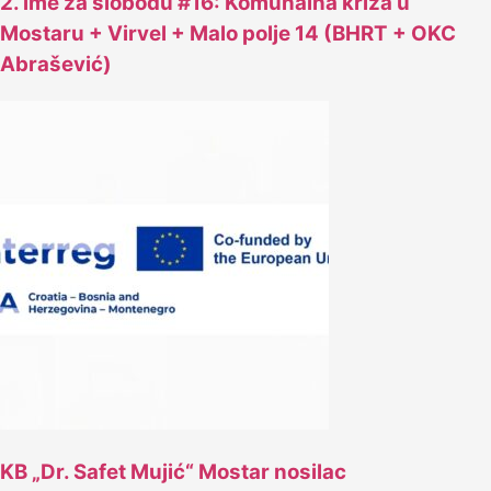
2. ime za slobodu #16: Komunalna kriza u
Mostaru + Virvel + Malo polje 14 (BHRT + OKC
Abrašević)
KB „Dr. Safet Mujić“ Mostar nosilac