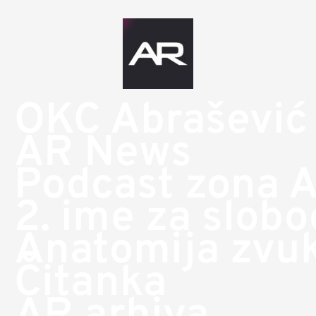
OKC Abrašević
AR News
Podcast zona 
2. ime za slob
Anatomija zvu
Čitanka