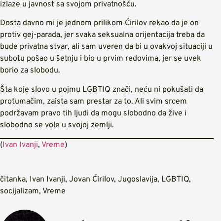
izlaze u javnost sa svojom privatnošću.
Dosta davno mi je jednom prilikom Ćirilov rekao da je on
protiv gej-parada, jer svaka seksualna orijentacija treba da
bude privatna stvar, ali sam uveren da bi u ovakvoj situaciji u
subotu pošao u šetnju i bio u prvim redovima, jer se uvek
borio za slobodu.
Šta koje slovo u pojmu LGBTIQ znači, neću ni pokušati da
protumačim, zaista sam prestar za to. Ali svim srcem
podržavam pravo tih ljudi da mogu slobodno da žive i
slobodno se vole u svojoj zemlji.
(
Ivan Ivanji
,
Vreme
)
čitanka
,
Ivan Ivanji
,
Jovan Ćirilov
,
Jugoslavija
,
LGBTIQ
,
socijalizam
,
Vreme