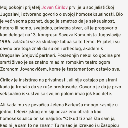
Moj pokojni prijatelj
Jovan Ćirilov
prvi je u socijalističkoj
Jugoslaviji otvoreno govorio o svojoj homoseksualnosti. Bio
je već veoma poznat, dugo je smatrao da je seksualnost,
hetero ili homo, svejedno, privatna stvar, ali je progovorio
kao delegat na 13. kongresu Saveza Komunista Jugoslavije
1986. zalažući se za skidanje tabua sa te teme. Prijatelji su
davno pre toga znali da su on i arheolog, akademik
Dragoslav Srejović partneri. Poslednjih nekoliko godina pre
smrti živeo je sa znatno mlađim romskim teatrologom
Zoranom Jovanovićem, kome je testamentom ostavio sve.
Ćirilov je insistirao na privatnosti, ali nije ostajao po strani
kada je trebalo da se ruše predrasude. Govorio je da je prvo
seksualno iskustvo sa svojim polom imao još kao dete.
Ali kada mu se pevačica Jelena Karleuša mnogo kasnije u
jednoj televizijskog emisiji bezazleno obratila kao
homoseksualcu on se naljutio: “Otkud ti znaš šta sam ja,
kad ni ja sam to ne znam.“ Tu misao je izrekao i u časopicu