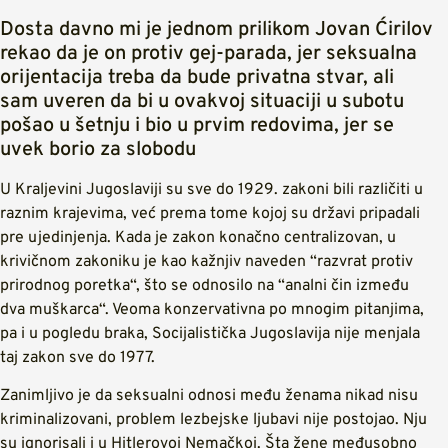
Dosta davno mi je jednom prilikom Jovan Ćirilov
rekao da je on protiv gej-parada, jer seksualna
orijentacija treba da bude privatna stvar, ali
sam uveren da bi u ovakvoj situaciji u subotu
pošao u šetnju i bio u prvim redovima, jer se
uvek borio za slobodu
U Kraljevini Jugoslaviji su sve do 1929. zakoni bili različiti u
raznim krajevima, već prema tome kojoj su državi pripadali
pre ujedinjenja. Kada je zakon konačno centralizovan, u
krivičnom zakoniku je kao kažnjiv naveden “razvrat protiv
prirodnog poretka“, što se odnosilo na “analni čin između
dva muškarca“. Veoma konzervativna po mnogim pitanjima,
pa i u pogledu braka, Socijalistička Jugoslavija nije menjala
taj zakon sve do 1977.
Zanimljivo je da seksualni odnosi među ženama nikad nisu
kriminalizovani, problem lezbejske ljubavi nije postojao. Nju
su ignorisali i u Hitlerovoj Nemačkoj. Šta žene međusobno