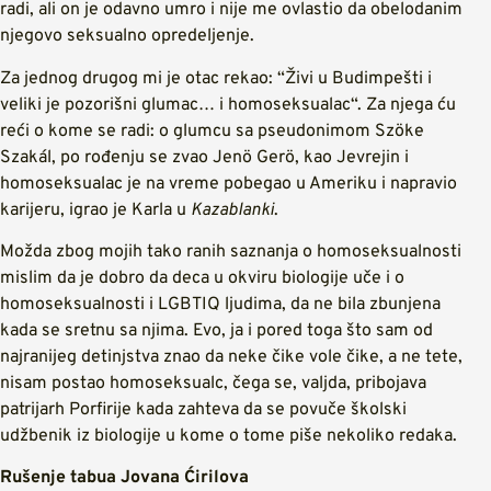
radi, ali on je odavno umro i nije me ovlastio da obelodanim
njegovo seksualno opredeljenje.
Za jednog drugog mi je otac rekao: “Živi u Budimpešti i
veliki je pozorišni glumac… i homoseksualac“. Za njega ću
reći o kome se radi: o glumcu sa pseudonimom Szöke
Szakál, po rođenju se zvao Jenö Gerö, kao Jevrejin i
homoseksualac je na vreme pobegao u Ameriku i napravio
karijeru, igrao je Karla u
Kazablanki
.
Možda zbog mojih tako ranih saznanja o homoseksualnosti
mislim da je dobro da deca u okviru biologije uče i o
homoseksualnosti i LGBTIQ ljudima, da ne bila zbunjena
kada se sretnu sa njima. Evo, ja i pored toga što sam od
najranijeg detinjstva znao da neke čike vole čike, a ne tete,
nisam postao homoseksualc, čega se, valjda, pribojava
patrijarh Porfirije kada zahteva da se povuče školski
udžbenik iz biologije u kome o tome piše nekoliko redaka.
Rušenje tabua Jovana Ćirilova