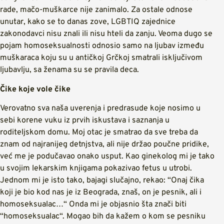
rade, mačo-muškarce nije zanimalo. Za ostale odnose
unutar, kako se to danas zove, LGBTIQ zajednice
zakonodavci nisu znali ili nisu hteli da zanju. Veoma dugo se
pojam homoseksualnosti odnosio samo na ljubav između
muškaraca koju su u antičkoj Grčkoj smatrali isključivom
ljubavlju, sa ženama su se pravila deca.
Čike koje vole čike
Verovatno sva naša uverenja i predrasude koje nosimo u
sebi korene vuku iz prvih iskustava i saznanja u
roditeljskom domu. Moj otac je smatrao da sve treba da
znam od najranijeg detnjstva, ali nije držao poučne pridike,
već me je podučavao onako usput. Kao ginekolog mi je tako
u svojim lekarskim knjigama pokazivao fetus u utrobi.
Jednom mi je isto tako, bajagi slučajno, rekao: “Onaj čika
koji je bio kod nas je iz Beograda, znaš, on je pesnik, ali i
homoseksualac…“ Onda mi je objasnio šta znači biti
“homoseksualac“. Mogao bih da kažem o kom se pesniku