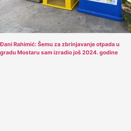
Đani Rahimić: Šemu za zbrinjavanje otpada u
gradu Mostaru sam izradio još 2024. godine