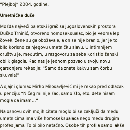
“Plejboj“ 2004. godine.
Umetničke duše
Možda najveći baletski igrač sa jugoslovenskih prostora
Duško Trninić, otvoreno homoseksualac, bio je veoma lep
čovek, žene su ga obožavale, a on se nije branio, jer je to
bilo korisno za njegovu umetničku slavu. U intimnijem
društvu je, međutim, u razgovoru za sebe koristio ženski
oblik glagola. Kad nas je jednom pozvao u svoju novu
garsonjeru rekao je: “Samo da znate kakvu sam čorbu
skuvala!“
A sjajni glumac Mirko Milosavljević mi je rekao pred odlazak
u penziju: “Ničeg mi nije žao, samo što, eto, dete nisam
mogla da imam…“
Na osnovu ovih mojih citata moglo bi se zaključi da među
umetnicima ima više homoseksualaca nego među drugim
profesijama. To bi bilo netačno. Osobe tih profila samo lakše