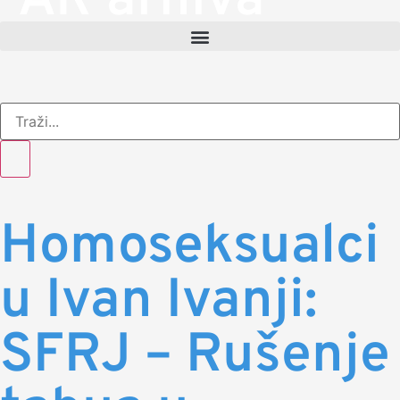
AR arhiva
Homoseksualci
u Ivan Ivanji:
SFRJ – Rušenje