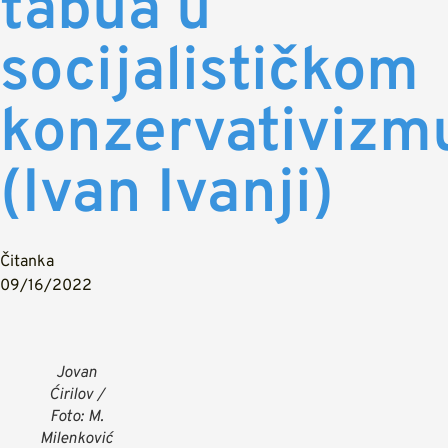
tabua u
socijalističkom
konzervativizm
(Ivan Ivanji)
Čitanka
09/16/2022
Jovan
Ćirilov /
Foto: M.
Milenković