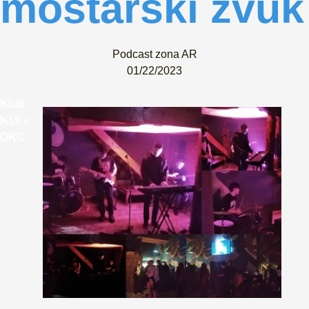
mostarski zvuk
Podcast zona AR
01/22/2023
Klub
K19
u
OKC