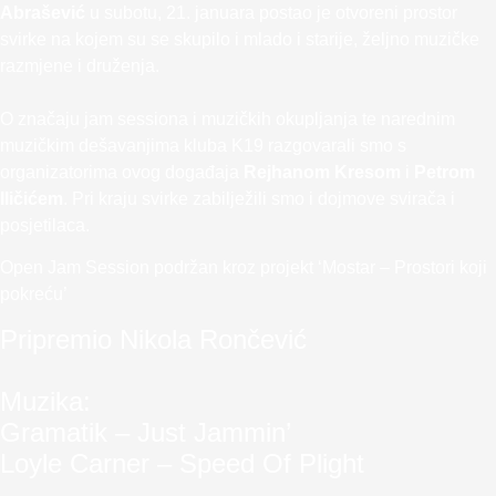
Abrašević
u subotu, 21. januara postao je otvoreni prostor
svirke na kojem su se skupilo i mlado i starije, željno muzičke
razmjene i druženja.
O značaju jam sessiona i muzičkih okupljanja te narednim
muzičkim dešavanjima kluba K19 razgovarali smo s
organizatorima ovog događaja
Rejhanom Kresom
i
Petrom
Iličićem
. Pri kraju svirke zabilježili smo i dojmove svirača i
posjetilaca.
Open Jam Session podržan kroz projekt ‘Mostar – Prostori koji
pokreću’
Pripremio Nikola Rončević
Muzika:
Gramatik – Just Jammin’
Loyle Carner – Speed Of Plight