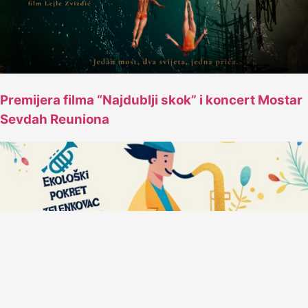
Premijera filma “Najdublji skok” i koncert Mostar
Sevdah Reuniona