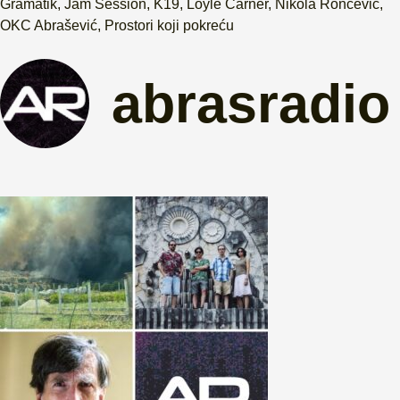
Gramatik
,
Jam Session
,
K19
,
Loyle Carner
,
Nikola Rončević
,
OKC Abrašević
,
Prostori koji pokreću
abrasradio