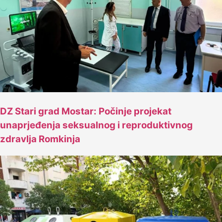
DZ Stari grad Mostar: Počinje projekat
unaprjeđenja seksualnog i reproduktivnog
zdravlja Romkinja