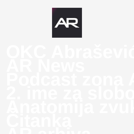
OKC Abraševi
AR News
Podcast zona
2. ime za slob
Anatomija zvu
Čitanka