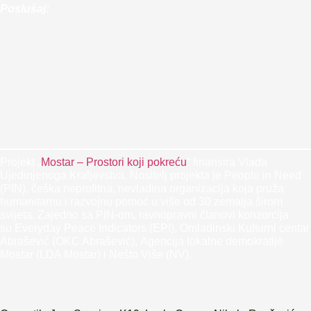
Poslušaj:
Projekt „
Mostar – Prostori koji pokreću
“ finansira Vlada
Ujedinjenoga Kraljevstva. Nositelj projekta je People in Need
(PIN), češka neprofitna, nevladina organizacija koja pruža
humanitarnu i razvojnu pomoć u više od 30 zemalja širom
svijeta. Zajedno sa PIN-om, ravnopravni članovi konzorcija
su Everyday Peace Indicators (EPI), Omladinski Kulturni centar
Abrašević (OKC Abrašević), Agencija lokalne demokratije
Mostar (LDA Mostar) i Nešto Više (NV).