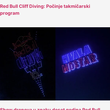
Red Bull Cliff Diving: Počinje takmičarski
program
Show dronova u znaku deset godina Red Bull