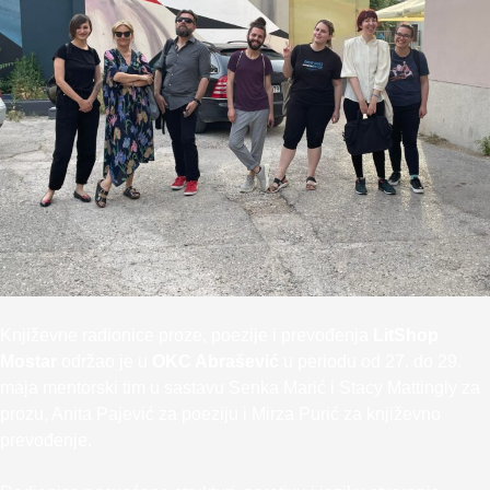
Književne radionice proze, poezije i prevođenja
LitShop
Mostar
održao je u
OKC Abrašević
u periodu od 27. do 29.
maja mentorski tim u sastavu Senka Marić i Stacy Mattingly za
prozu, Anita Pajević za poeziju i Mirza Purić za književno
prevođenje.