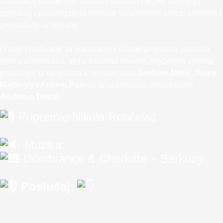
Radionice posvećene strukturi, narativu i jeziku stvaranja
poetskog i proznog djela privukle su učesnike, pisce, pjesnike i
prevoditelje iz regiona.
O ideji i motivaciji za pokretanje LitShop programa, procesu
rada s učesnicima, ali i o važnosti ovakvih književnih susreta
poslušajte iz razgovora s mentoricama
Senkom Marić, Stacy
Mattingly i Anitom Pajević
te učesnicom, pjesnikinjom
Anđelom Đokić
.
Pripremio Nikola Rončević
Muzika:
Dombrance & Charlotte – Sarkozy
Poslušaj
: