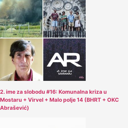
2. ime za slobodu #16: Komunalna kriza u
Mostaru + Virvel + Malo polje 14 (BHRT + OKC
Abrašević)