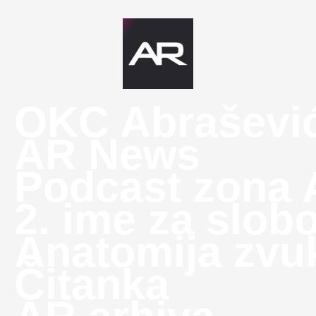
OKC Abraševi
AR News
Podcast zona
2. ime za slob
Anatomija zvu
Čitanka