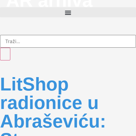
AR arhiva
LitShop
radionice u
Abraševiću: