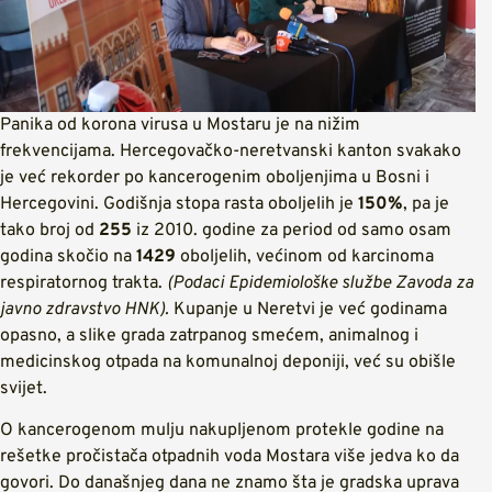
Panika od korona virusa u Mostaru je na nižim
frekvencijama. Hercegovačko-neretvanski kanton svakako
je već rekorder po kancerogenim oboljenjima u Bosni i
Hercegovini. Godišnja stopa rasta oboljelih je
150%
, pa je
tako broj od
255
iz 2010. godine za period od samo osam
godina skočio na
1429
oboljelih, većinom od karcinoma
respiratornog trakta.
(Podaci Epidemiološke službe Zavoda za
javno zdravstvo HNK).
Kupanje u Neretvi je već godinama
opasno, a slike grada zatrpanog smećem, animalnog i
medicinskog otpada na komunalnoj deponiji, već su obišle
svijet.
O kancerogenom mulju nakupljenom protekle godine na
rešetke pročistača otpadnih voda Mostara više jedva ko da
govori. Do današnjeg dana ne znamo šta je gradska uprava