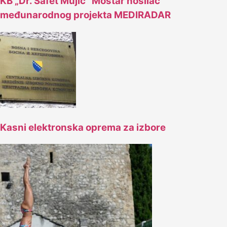
KB „Dr. Safet Mujić“ Mostar nosilac
međunarodnog projekta MEDIRADAR
Kasni elektronska oprema za izbore