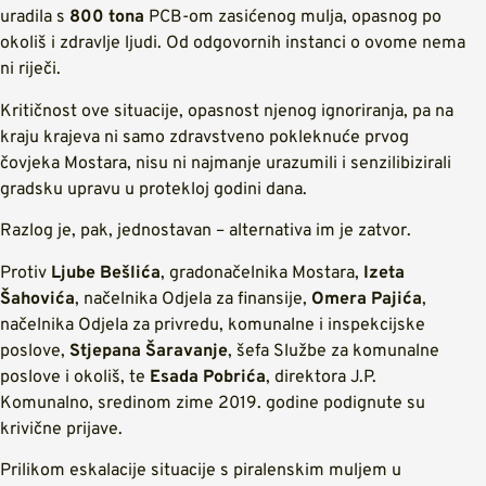
uradila s
800 tona
PCB-om zasićenog mulja, opasnog po
okoliš i zdravlje ljudi. Od odgovornih instanci o ovome nema
ni riječi.
Kritičnost ove situacije, opasnost njenog ignoriranja, pa na
kraju krajeva ni samo zdravstveno pokleknuće prvog
čovjeka Mostara, nisu ni najmanje urazumili i senzilibizirali
gradsku upravu u protekloj godini dana.
Razlog je, pak, jednostavan – alternativa im je zatvor.
Protiv
Ljube Bešlića
, gradonačelnika Mostara,
Izeta
Šahovića
, načelnika Odjela za finansije,
Omera Pajića
,
načelnika Odjela za privredu, komunalne i inspekcijske
poslove,
Stjepana Šaravanje
, šefa Službe za komunalne
poslove i okoliš, te
Esada Pobrića
, direktora J.P.
Komunalno, sredinom zime 2019. godine podignute su
krivične prijave.
Prilikom eskalacije situacije s piralenskim muljem u