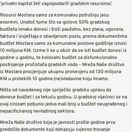
‘
privatni kapital želi zagospodariti gradskim resursima’.
Resursi Mostara samo za komunalnu potrošnju jesu
enormni. Unatoč tome što se gotovo 50% gradskog
budžeta ionako donosi i troši paušalno, bez plana, ugovora,
faktura i izvještaja o obavljenom poslu, prema dokumentima
budžet Mostara samo za komunalne poslove godišnje iznosi
10 milijuna KM. Uzme li se u obzir da se isti budžet donosi iz
godine u godinu, te kolosalni budžet za disfunkcionalno
postrojenje pročistača gradskih voda – Mreža Naše društvo
iz Mostara procjenjuje ukupnu pronevjeru od 130 milijuna
KM u proteklih 10 godina (ne)vladavine koju imamo.
Ništa od navedenog nije spriječilo gradsku upravu da
donese budžet i za tekuću godinu. U gradskoj vijećnici se na
ovaj cinizam pobunio jedva mali broj u budžet neugrađenog i
nepacificiranog nevladinog sektora.
Mreža Naše društvo koja je javnosti prošle godine prva
predočila dokumente koji dokazuju svjesno trovanje