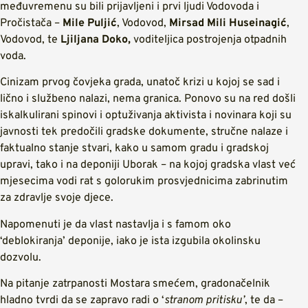
međuvremenu su bili prijavljeni i prvi ljudi Vodovoda i
Pročistača –
Mile Puljić
, Vodovod,
Mirsad Mili Huseinagić
,
Vodovod, te
Ljiljana Doko,
voditeljica postrojenja otpadnih
voda.
Cinizam prvog čovjeka grada, unatoč krizi u kojoj se sad i
lično i službeno nalazi, nema granica. Ponovo su na red došli
iskalkulirani spinovi i optuživanja aktivista i novinara koji su
javnosti tek predočili gradske dokumente, stručne nalaze i
faktualno stanje stvari, kako u samom gradu i gradskoj
upravi, tako i na deponiji Uborak – na kojoj gradska vlast već
mjesecima vodi rat s golorukim prosvjednicima zabrinutim
za zdravlje svoje djece.
Napomenuti je da vlast nastavlja i s famom oko
‘deblokiranja’ deponije, iako je ista izgubila okolinsku
dozvolu.
Na pitanje zatrpanosti Mostara smećem, gradonačelnik
hladno tvrdi da se zapravo radi o ‘
stranom pritisku’
, te da –