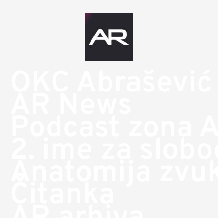
OKC Abrašević
AR News
Podcast zona 
2. ime za slob
Anatomija zvu
Čitanka