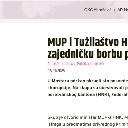
OKC Abrašević
AR N
MUP i Tužilaštvo H
zajedničku borbu p
AbrašRadio News
,
Politika i društvo
07/01/2025
U Mostaru održan okrugli sto posveće
i korupcije. Na skupu su učestvovali
neretvanskog kantona (HNK), Federal
Skup je otvorio ministar MUP-a HNK, Mari
istrage u predmetima privrednog krimina