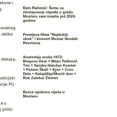
eksne i
Đani Rahimić: Šemu za
g
zbrinjavanje otpada u gradu
Mostaru sam izradio još 2024.
godine
ntonalnog
 oblike
Premijera filma “Najdublji
skok” i koncert Mostar Sevdah
Reuniona
Anatomija zvuka #472:
a dokaza,
Bregove Dere + Milan Petković
Trio + Sandra Halužan Kvartet
+ Počeni Škafi + Eyot + Crno
Dete + Kalajdžija/Škorić duo +
Rok Zalokar Žlehtet
olicijski
icije PU
Burna sjednica vijeća u
Mostaru
ka u
prilici