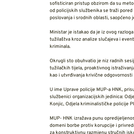
sofisticiran pristup obzirom da su met
od policijskih službenika se traži pored
poslovanja i srodnih oblasti, saopćeno 
Ministar je istakao da je iz ovog razl
tužilaštva kroz analize slučajeva i eve
kriminala.
Okrugli sto obuhvatio je niz radnih sesi
tužilačkih tijela, proaktivnog istraživanj
kao i utvrđivanja krivične odgovornost
U ime Uprave policije MUP-a HNK, prisust
službenici organizacijskih jedinica: Odje
Konjic, Odjela kriminalističke policije 
MUP- HNK izražava punu opredijeljenost
domeni borbe protiv korupcije i privredn
za konstruktivnu razmjenu stručnih isku