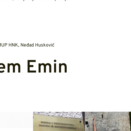
MUP HNK
,
Neđad Husković
em Emin