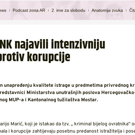
ews
Podcast zona AR
2. ime za slobodu
Anatomija zvuka
Či
NK najavili intenzivniju
rotiv korupcije
n unapređenju kvalitete istrage u predmetima privrednog k
 predstavnici Ministarstva unutrašnjih poslova Hercegovačko
nog MUP-a i Kantonalnog tužilaštva Mostar.
jo Marić, koji je istakao da tzv. „ kriminal bijelog ovratnika“
la i korupcije zahtijevaju posebnu predanost istražitelja i po