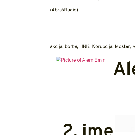
(AbrašRadio)
akcija
,
borba
,
HNK
,
Korupcija
,
Mostar
,
Al
2. ime