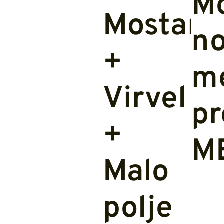
Mo
Mostaru
no
+
m
Virvel
pr
+
M
Malo
polje