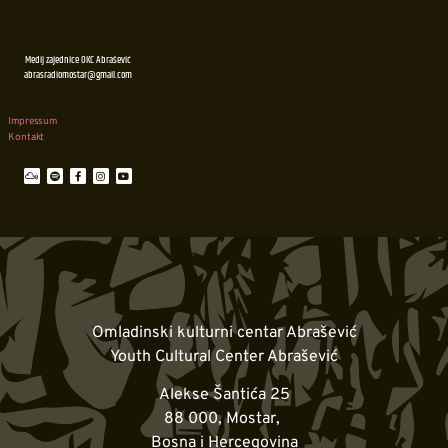
Medij zajednice OKC Abrašević
abrasradiomostar@gmail.com
Impressum
Kontakt
Omladinski kulturni centar Abrašević
Youth Cultural Center Abrašević
Alekse Šantića 25
88 000, Mostar,
Bosna i Hercegovina