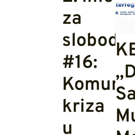
za
slobodu
K
#16:
„D
Komuna
Sa
kriza
Mu
u