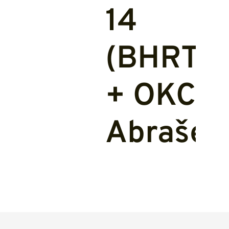
14
(BHRT
+ OKC
Abraševi