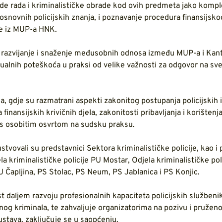
ode rada i kriminalističke obrade kod ovih predmeta jako kompl
 osnovnih policijskih znanja, i poznavanje procedura finansijsko
je iz MUP-a HNK.
oga razvijanje i snaženje međusobnih odnosa između MUP-a i Ka
ntualnih poteškoća u praksi od velike važnosti za odgovor na sve
ja, gdje su razmatrani aspekti zakonitog postupanja policijskih i
a finansijskih krivičnih djela, zakonitosti pribavljanja i korištenj
i s osobitim osvrtom na sudsku praksu.
vovali su predstavnici Sektora kriminalističke policije, kao i p
la kriminalističke policije PU Mostar, Odjela kriminalističke pol
PU Čapljina, PS Stolac, PS Neum, PS Jablanica i PS Konjic.
 daljem razvoju profesionalnih kapaciteta policijskih službeni
og kriminala, te zahvaljuje organizatorima na pozivu i pruženoj 
stava, zaključuje se u saopćenju.