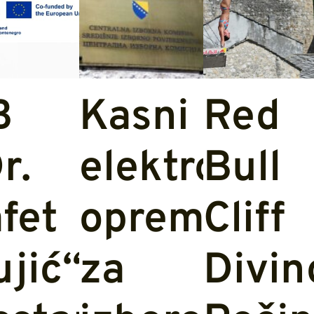
B
Kasni
Red
r.
elektronska
Bull
lna
fet
oprema
Cliff
jić“
za
Divin