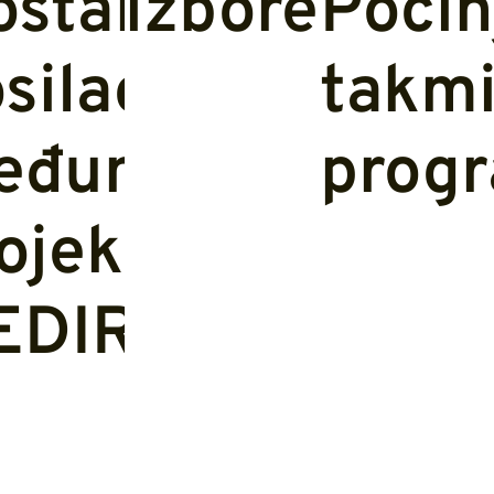
star
izbore
Počin
silac
takmi
eđunarodnog
prog
ojekta
EDIRADAR