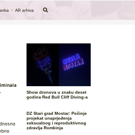
tanka
AR arhiva
riminala
Show dronova u znaku deset
-
godina Red Bull Cliff Diving-a
DZ Stari grad Mostar: Počinje
projekat unaprjeđenja
seksualnog i reproduktivnog
 odnosno
zdravlja Romkinja
sebno