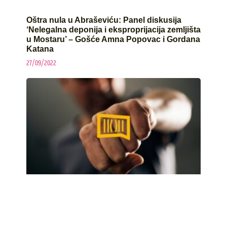
Oštra nula u Abraševiću: Panel diskusija
‘Nelegalna deponija i eksproprijacija zemljišta
u Mostaru’ – Gošće Amna Popovac i Gordana
Katana
27/09/2022