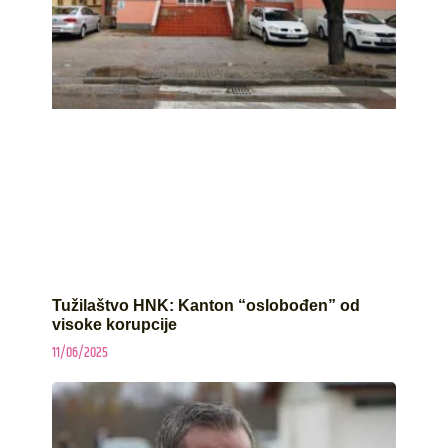
Tužilaštvo HNK: Kanton “oslobođen” od
visoke korupcije
11/06/2025