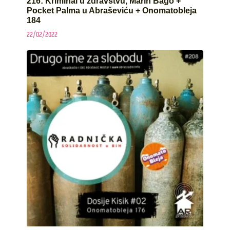
216: Kriminal u zdravstvu, Marin Bago +
Pocket Palma u Abraševiću + Onomatobleja
184
22/02/2022