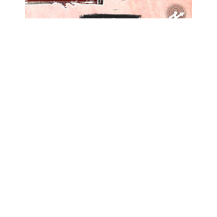
192: Zastoj u tužiteljstvu, Marin Bago (Mreža
Naše društvo) + Onomatobleja 160
06/09/2021