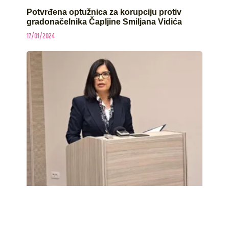
Potvrđena optužnica za korupciju protiv
gradonačelnika Čapljine Smiljana Vidića
17/01/2024