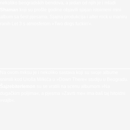
nekoliko beogradskih bendova, a jedan od njih je i mladi
Shaman
koji su prošle godine objavili sjajan istoimeni mini
album sa šest pjesama. Sjajna produkcija i alter rock u maniru
ranih Let 3 s atmosferom »Two dogs fuckin'«.
Na ovom miksu je i nekoliko sastava koji su svoje albume
snimili kod Uroša Milkića u »Down There« studiju u Beogradu.
Šajzebiterlemon
su se vratili na scenu albumom »Na
dugačkim poljima«, a pjesma »Zavrti me« ima baš taj hitoidni
»vajb«.