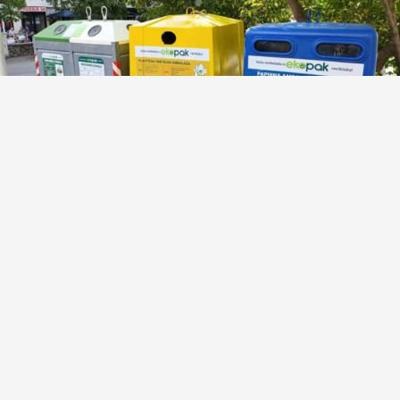
Đani Rahimić: Šemu za zbrinjavanje otpada u
gradu Mostaru sam izradio još 2024. godine