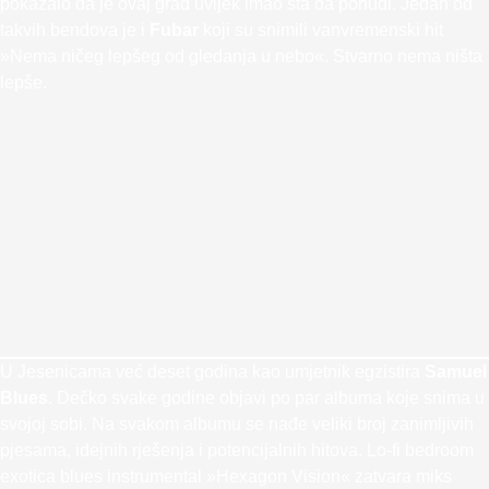
pokazalo da je ovaj grad uvijek imao šta da ponudi. Jedan od
takvih bendova je i
Fubar
koji su snimili vanvremenski hit
»Nema ničeg lepšeg od gledanja u nebo«. Stvarno nema ništa
lepše.
U Jesenicama već deset godina kao umjetnik egzistira
Samuel
Blues
. Dečko svake godine objavi po par albuma koje snima u
svojoj sobi. Na svakom albumu se nađe veliki broj zanimljivih
pjesama, idejnih rješenja i potencijalnih hitova. Lo-fi bedroom
exotica blues instrumental »Hexagon Vision« zatvara miks