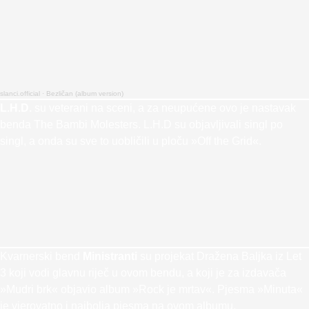
slanci.official
·
Bezličan (album version)
L.H.D.
su veterani na sceni, a za neupućene ovo je nastavak
benda The Bambi Molesters. L.H.D su objavljivali singl po
singl, a onda su sve to uobličili u ploču »Off the Grid«.
Kvarnerski bend
Ministranti
su projekat Dražena Baljka iz Let
3 koji vodi glavnu riječ u ovom bendu, a koji je za izdavača
»Mudri brk« objavio album »Rock je mrtav«. Pjesma »Minuta«
je vjerovatno i najbolja pjesma na ovom albumu.