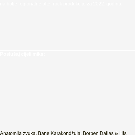
najbolje regionalne alter rock produkcije za 2022. godinu.
Poslušaj cijeli miks:
Anatomija zvuka
,
Bane Karakondžula
,
Borben Dallas & His