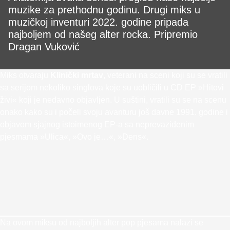
muzike za prethodnu godinu. Drugi miks u
muzičkoj inventuri 2022. godine pripada
najboljem od našeg alter rocka. Pripremio
Dragan Vuković
Miks otvaraju
Klinički mrtav
, veterani na sceni koji su se vratili
sa serijom nekoliko singlova koje su uobličili u CD EP »Hitovi
živi« koji je nedavno objavljen. U suštini, vratili su se na scenu
onako kako su i počeli svoju avanturu još davne 1991. godine i
objavom sjajnog istoimenog EP-a sa neprevaziđenim
pjesmama »Ulica«, »Ovo je…«, »Dens«.
Na ovom miksu od najboljih alter pop pjesama nalazi se