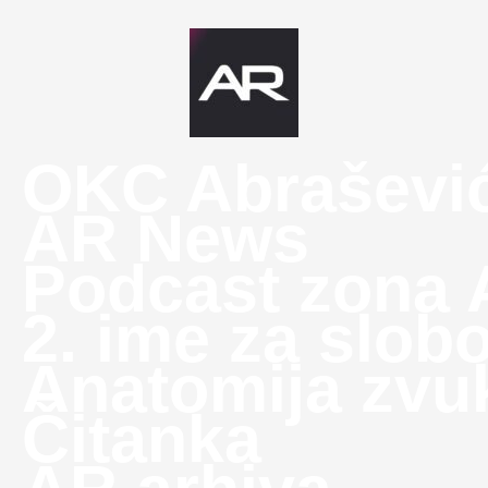
OKC Abraševi
AR News
Podcast zona
2. ime za slob
Anatomija zvu
Čitanka