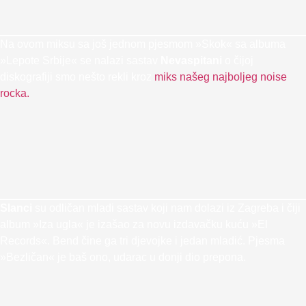
Na ovom miksu sa još jednom pjesmom »Skok« sa albuma
»Lepote Srbije« se nalazi sastav
Nevaspitani
o čijoj
diskografiji smo nešto rekli kroz
miks našeg najboljeg noise
rocka.
Slanci
su odličan mladi sastav koji nam dolazi iz Zagreba i čiji
album »Iza ugla« je izašao za novu izdavačku kuću »El
Records«. Bend čine ga tri djevojke i jedan mladić. Pjesma
»Bezličan« je baš ono, udarac u donji dio prepona.