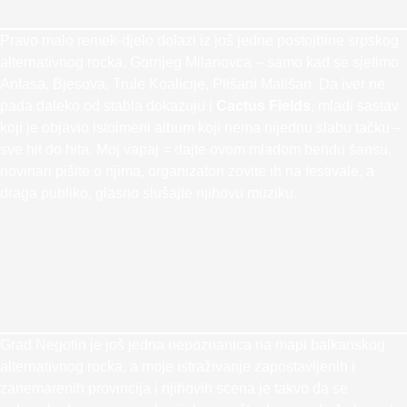
Pravo malo remek-djelo dolazi iz još jedne postojbine srpskog
alternativnog rocka, Gornjeg Milanovca – samo kad se sjetimo
Anfasa, Bjesova, Trule Koalicije, Plišani Mališan. Da iver ne
pada daleko od stabla dokazuju i
Cactus Fields
, mladi sastav
koji je objavio istoimeni album koji nema nijednu slabu tačku –
sve hit do hita. Moj vapaj = dajte ovom mladom bendu šansu,
novinari pišite o njima, organizatori zovite ih na festivale, a
draga publiko, glasno slušajte njihovu muziku.
Grad Negotin je još jedna nepoznanica na mapi balkanskog
alternativnog rocka, a moje istraživanje zapostavljenih i
zanemarenih provincija i njihovih scena je takvo da se