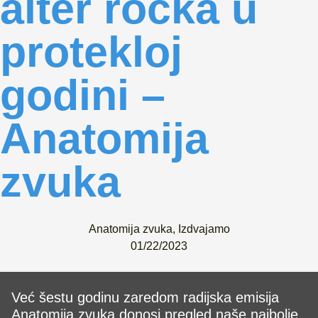
alter rocka u
protekloj
godini –
Anatomija
zvuka
Anatomija zvuka
,
Izdvajamo
01/22/2023
Već šestu godinu zaredom radijska emisija
Anatomija zvuka donosi pregled naše najbolje