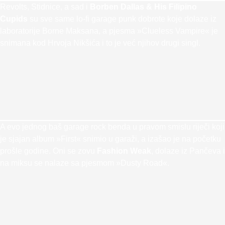
Revolts, Stidnice, a sad i
Borben Dallas & His Filipino
Cupids
su sve same lo-fi garage punk dobrote koje dolaze iz
laboratorije Borne Maksana, a pjesma »Clueless Vampire« je
snimana kod Hrvoja Nikšića i to je već njihov drugi singl.
A evo jednog baš garage rock benda u pravom smislu riječi koji
je sjajan album »First« snimio u garaži, a izašao je na početku
prošle godine. Oni se zovu
Fashion Weak
, dolaze iz Pančeva i
na miksu se nalaze sa pjesmom »Dusty Road«.