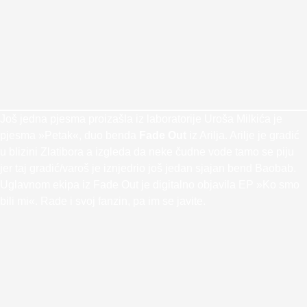
Još jedna pjesma proizašla iz laboratorije Uroša Milkića je
pjesma »Petak«, duo benda
Fade Out
iz Arilja. Arilje je gradić
u blizini Zlatibora a izgleda da neke čudne vode tamo se piju
jer taj gradić/varoš je iznjedrio još jedan sjajan bend Baobab.
Uglavnom ekipa iz Fade Out je digitalno objavila EP »Ko smo
bili mi«. Rade i svoj fanzin, pa im se javite.