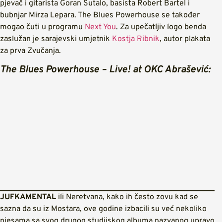
pjevač i gitarista Goran Šutalo, basista Robert Bartel i
bubnjar Mirza Lepara. The Blues Powerhouse se također
mogao čuti u programu
Next
You
. Za upečatljiv logo benda
zaslužan je sarajevski umjetnik
Kostja Ribnik
, autor plakata
za prva Zvučanja.
The Blues Powerhouse – Live! at OKC Abrašević:
JUFKAMENTAL
ili Neretvana, kako ih često zovu kad se
sazna da su iz Mostara, ove godine izbacili su već nekoliko
pjesama sa svog drugog studijskog albuma nazvanog upravo