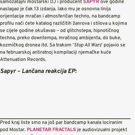
samozatajni mostarski DJ i producent
SAPYR
ove godine
naslagao je čak 13 izdanja. Iako mu je osnovna linija
orijentacije mračan i atmosferičan techno, na bandcamp
profilu naći ćete katalog različitih žanrova i stilova u kojima
se cijele godine okušavao – od glitchstepa, hipnotičnog
techna, preko downtempa, mračnog ambijenta, do buke,
kozmičkog dronea itd. Sa trakom ‘
Stop All Wars
‘ pojavio se
na februarskoj antiratnoj kompilaciji njemačke kuće
Attenuation Records.
Sapyr – Lančana reakcija EP:
Pred kraj liste smo na još par bandcamp kanala lociranim
pod Mostar.
PLANETAR FRACTALS
je audiovizualni projekt