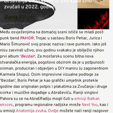
dešavanja u Abraševiću. Evo kako smo
zvučali u 2022. godini.
Boris Filipić
Među osvježenjima na domaćoj sceni ističe se mladi post-
punk bend
PAHOR
. Trojac u sastavu Boris Pehar, Jurica i
Mario Šimunović svoj pravac naziva i rave punkom. Iako još
nisu zasvirali uživo, ovu godinu svakako je obilježio njihov
prvi album ‘
Bezdan
‘. Za mostarsku scenu bitna nova
stvaralačka energija, pogotovo obzirom da je u potpunosti
sniman, produciran i objavljen u DIY maniru (u zagonentnom
Karmela Shopu). Osim impresivne vizualne podloge za
‘Bezdan’, Boris Pehar je kao grafički umjetnik protekle
godine dao originalan potpis i plakatima za Zvučanja i druge
svirke i muzičke događaje u Abraševiću. Raniji singlovi
Pahora su se na AbrašRadiju mogli čuti u
emisiji
Balkan
eksces
, programu regionalne radijske mreže
Next You
, kao i
u emisiji
Anatomija zvuka
.
Ovdje
možete naći raniji razgovor