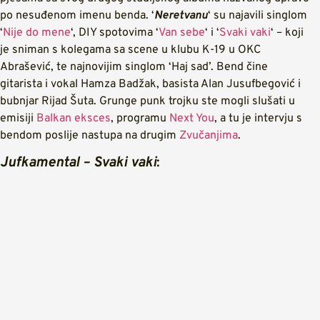
po nesuđenom imenu benda. ‘
Neretvanu
‘ su najavili singlom
‘
Nije do mene
‘, DIY spotovima ‘
Van sebe
‘ i ‘
Svaki vaki
‘ – koji
je sniman s kolegama sa scene u klubu K-19 u OKC
Abrašević, te najnovijim singlom ‘Haj sad’. Bend čine
gitarista i vokal Hamza Badžak, basista Alan Jusufbegović i
bubnjar Rijad Šuta. Grunge punk trojku ste mogli slušati u
emisiji
Balkan eksces
, programu
Next You
, a tu je intervju s
bendom poslije nastupa na drugim
Zvučanjima
.
Jufkamental – Svaki vaki
: