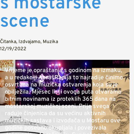
s mostarske
scene
Čitanka
,
Izdvajamo
,
Muzika
12/19/2022
Vrijeme je opraštanja s godinom na izmaku,
a u redakciji AbrašRadija to najradije činimo
osvrtima na muzička ostvarenja koja su je
obilježila. Mjesec listi ovoga puta otvaramo
bitnim novinama iz proteklih 365 dana na
mostarskoj muzičkoj sceni. Prije svega
raduje činjenica da su većinu aktivnih
muzičkih sastava i izvođača u Mostaru ove
godine posebno okupljala i povezivala