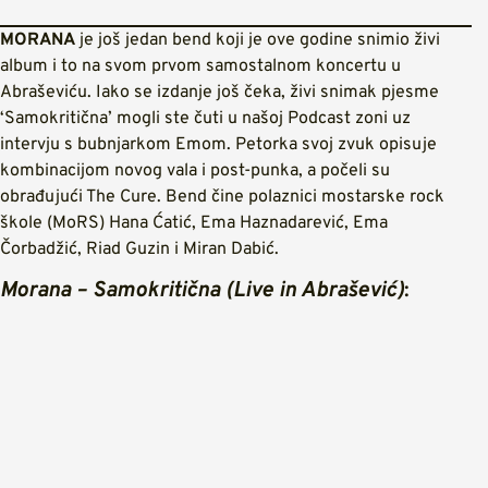
MORANA
je još jedan bend koji je ove godine snimio živi
album i to na svom prvom samostalnom koncertu u
Abraševiću. Iako se izdanje još čeka, živi snimak pjesme
‘Samokritična’ mogli ste čuti u našoj Podcast zoni uz
intervju s bubnjarkom Emom. Petorka svoj zvuk opisuje
kombinacijom novog vala i post-punka, a počeli su
obrađujući The Cure. Bend čine polaznici mostarske rock
škole (MoRS) Hana Ćatić, Ema Haznadarević, Ema
Čorbadžić, Riad Guzin i Miran Dabić.
Morana – Samokritična (Live in Abrašević)
: