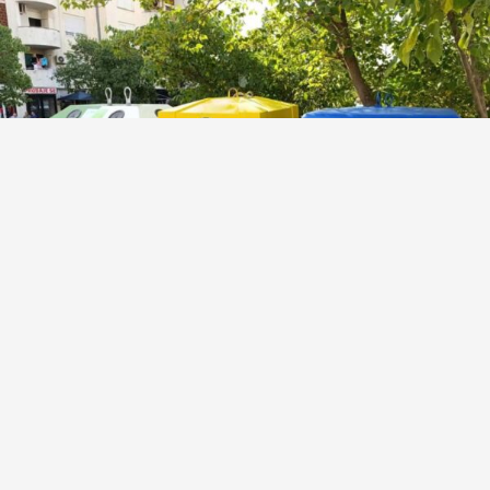
Đani Rahimić: Šemu za zbrinjavanje otpada u
gradu Mostaru sam izradio još 2024. godine