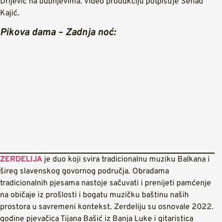
Drljević na bubnjevima. Video produkciju potpisuje Senad
Kajić.
Pikova dama – Zadnja noć:
ZERDELIJA
je duo koji svira tradicionalnu muziku Balkana i
šireg slavenskog govornog područja. Obradama
tradicionalnih pjesama nastoje sačuvati i prenijeti pamćenje
na običaje iz prošlosti i bogatu muzičku baštinu naših
prostora u savremeni kontekst. Zerdeliju su osnovale 2022.
godine pjevačica Tijana Bašić iz Banja Luke i gitaristica