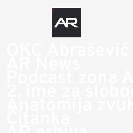
OKC Abrašević
AR News
Podcast zona 
2. ime za slob
Anatomija zvu
Čitanka