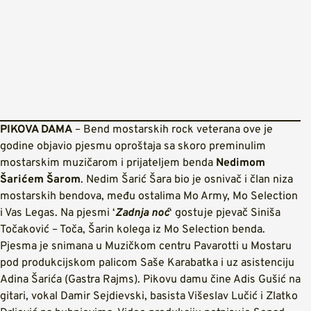
PIKOVA DAMA
– Bend mostarskih rock veterana ove je
godine objavio pjesmu oproštaja sa skoro preminulim
mostarskim muzičarom i prijateljem benda
Nedimom
Šarićem Šarom
. Nedim Šarić Šara bio je osnivač i član niza
mostarskih bendova, među ostalima Mo Army, Mo Selection
i Vas Legas. Na pjesmi ‘
Zadnja noć
‘ gostuje pjevač Siniša
Točaković – Toča, Šarin kolega iz Mo Selection benda.
Pjesma je snimana u Muzičkom centru Pavarotti u Mostaru
pod produkcijskom palicom Saše Karabatka i uz asistenciju
Adina Šarića (Gastra Rajms). Pikovu damu čine Adis Gušić na
gitari, vokal Damir Sejdievski, basista Višeslav Lučić i Zlatko