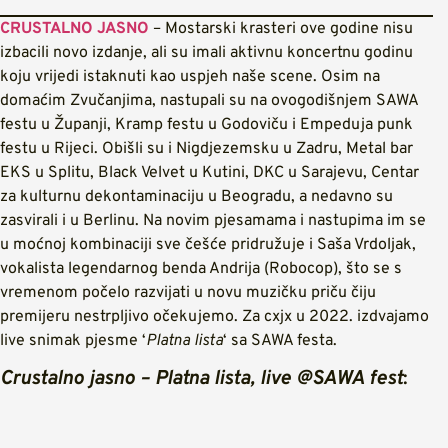
CRUSTALNO JASNO
– Mostarski krasteri ove godine nisu
izbacili novo izdanje, ali su imali aktivnu koncertnu godinu
koju vrijedi istaknuti kao uspjeh naše scene. Osim na
domaćim Zvučanjima, nastupali su na ovogodišnjem SAWA
festu u Županji, Kramp festu u Godoviču i Empeduja punk
festu u Rijeci. Obišli su i Nigdjezemsku u Zadru, Metal bar
EKS u Splitu, Black Velvet u Kutini, DKC u Sarajevu, Centar
za kulturnu dekontaminaciju u Beogradu, a nedavno su
zasvirali i u Berlinu. Na novim pjesamama i nastupima im se
u moćnoj kombinaciji sve češće pridružuje i Saša Vrdoljak,
vokalista legendarnog benda Andrija (Robocop), što se s
vremenom počelo razvijati u novu muzičku priču čiju
premijeru nestrpljivo očekujemo. Za cxjx u 2022. izdvajamo
live snimak pjesme ‘
Platna lista
‘ sa SAWA festa.
Crustalno jasno – Platna lista, live @SAWA fest
: