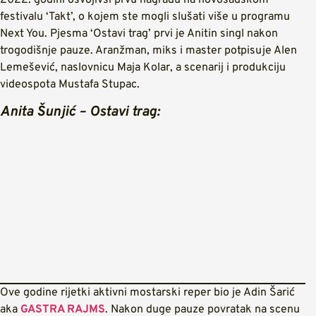
2022. godini osvojivši prvu nagradu na novosadskom
festivalu ‘Takt’, o kojem ste mogli slušati više u programu
Next You. Pjesma ‘Ostavi trag’ prvi je Anitin singl nakon
trogodišnje pauze. Aranžman, miks i master potpisuje Alen
Lemešević, naslovnicu Maja Kolar, a scenarij i produkciju
videospota Mustafa Stupac.
Anita Šunjić – Ostavi trag:
Ove godine rijetki aktivni mostarski reper bio je Adin Šarić
aka
GASTRA RAJMS
. Nakon duge pauze povratak na scenu