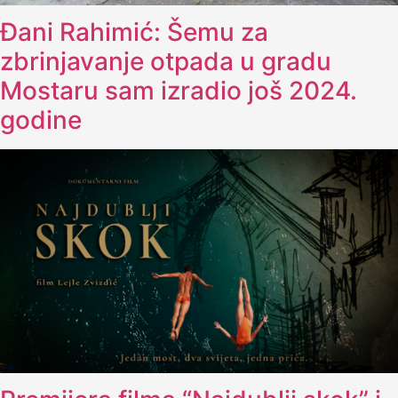
Đani Rahimić: Šemu za
zbrinjavanje otpada u gradu
Mostaru sam izradio još 2024.
godine