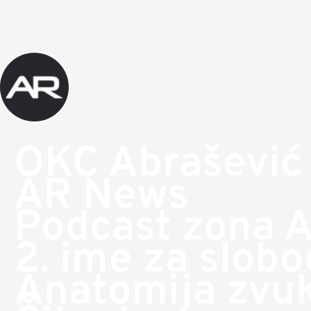
OKC Abrašević
AR News
Podcast zona 
2. ime za slob
Anatomija zvu