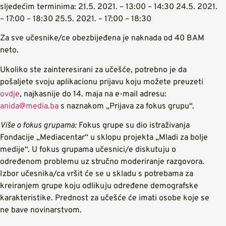
sljedećim terminima: 21.5. 2021. – 13:00 – 14:30 24.5. 2021.
– 17:00 – 18:30 25.5. 2021. – 17:00 – 18:30
Za sve učesnike/ce obezbijeđena je naknada od 40 BAM
neto.
Ukoliko ste zainteresirani za učešće, potrebno je da
pošaljete svoju aplikacionu prijavu koju možete preuzeti
ovdje
, najkasnije do 14. maja na e-mail adresu:
anida@media.ba
s naznakom „Prijava za fokus grupu“.
Više o fokus grupama:
Fokus grupe su dio istraživanja
Fondacije „Mediacentar“ u sklopu projekta „Mladi za bolje
medije“. U fokus grupama učesnici/e diskutuju o
određenom problemu uz stručno moderiranje razgovora.
Izbor učesnika/ca vršit će se u skladu s potrebama za
kreiranjem grupe koju odlikuju određene demografske
karakteristike. Prednost za učešće će imati osobe koje se
ne bave novinarstvom.