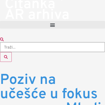
Čitanka
AR arhiva
Poziv na
učešće u fokus