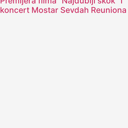
Premijera filma “Najdublji skok” i
koncert Mostar Sevdah Reuniona