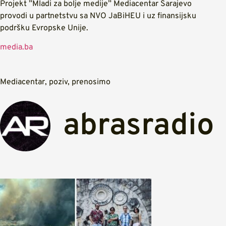
Projekt ”Mladi za bolje medije” Mediacentar Sarajevo
provodi u partnetstvu sa NVO JaBiHEU i uz finansijsku
podršku Evropske Unije.
media.ba
Mediacentar
,
poziv
,
prenosimo
abrasradio