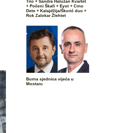
Trio + Sandra Halužan Kvartet
+ Počeni Škafi + Eyot + Crno
Dete + Kalajdžija/Škorić duo +
Rok Zalokar Žlehtet
Burna sjednica vijeća u
Mostaru