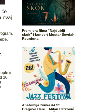
e će
a ovaj
Premijera filma “Najdublji
program.
skok” i koncert Mostar Sevdah
Reuniona
sebe,
š
eople in
od 30
s
A
Anatomija zvuka #472:
Bregove Dere + Milan Petković