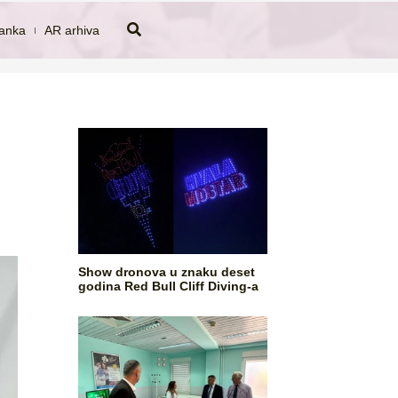
tanka
AR arhiva
Show dronova u znaku deset
godina Red Bull Cliff Diving-a