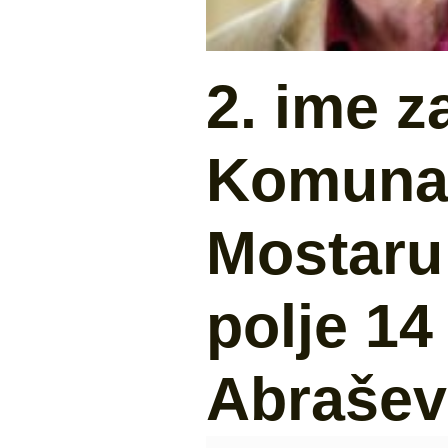
2. ime z
Komunal
Mostaru 
polje 1
Abrašev