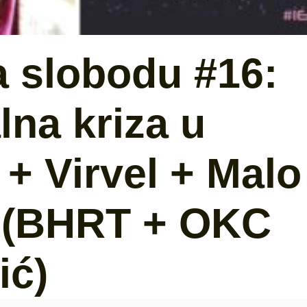
a slobodu #16:
na kriza u
+ Virvel + Malo
4 (BHRT + OKC
ić)