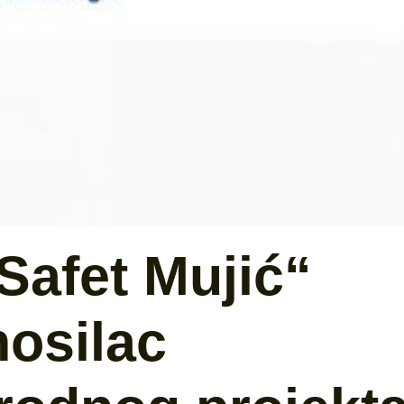
Safet Mujić“
nosilac