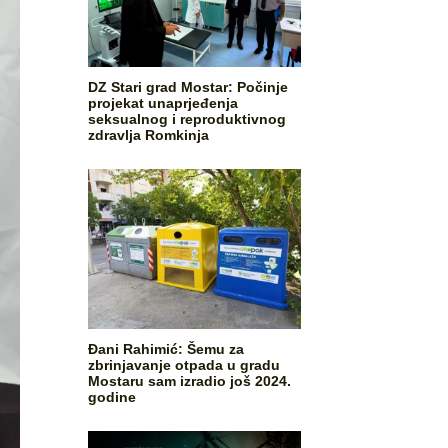
DZ Stari grad Mostar: Počinje
projekat unaprjeđenja
seksualnog i reproduktivnog
zdravlja Romkinja
Đani Rahimić: Šemu za
zbrinjavanje otpada u gradu
Mostaru sam izradio još 2024.
godine