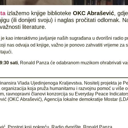
ta
izlažemo knjige biblioteke
OKC Abrašević
, gdj
njigu (ili donijeti svoju) i naglas pročitati odlomak. N
važnosti literature.
je kao interaktivno javljanje naših sugrađana u dvorišni radio 
oji nas odvaja od knjige, važno je ponovo zahvatiti vrijeme za 
tajući.
9:30 sati
, Ronald Panza će odabranom muzikom ohrabrivati va
 finansira Vlada Ujedinjenoga Kraljevstva. Nositelj projekta je P
 organizacija koja pruža humanitarnu i razvojnu pomoć u više 
om, ravnopravni članovi konzorcija su Everyday Peace Indicator
šević (OKC Abrašević), Agencija lokalne demokratije Mostar (LD
vić
,
Prostori koji pokreću
,
Radio dvorište
,
Ronald Panza