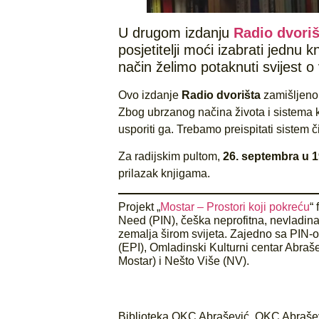
U drugom izdanju
Radio dvoriš
posjetitelji moći izabrati jednu k
način želimo potaknuti svijest o 
Ovo izdanje
Radio dvorišta
zamišljeno 
Zbog ubrzanog načina života i sistema k
usporiti ga. Trebamo preispitati sistem či
Za radijskim pultom,
26. septembra u 1
prilazak knjigama.
Projekt „
Mostar – Prostori koji pokreću
“
Need (PIN), češka neprofitna, nevladina
zemalja širom svijeta. Zajedno sa PIN-
(EPI), Omladinski Kulturni centar Abra
Mostar) i Nešto Više (NV).
Biblioteka OKC Abrašević
,
OKC Abraše