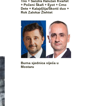
Trio + Sandra Halužan Kvartet
+ Počeni Škafi + Eyot + Crno
Dete + Kalajdžija/Škorić duo +
Rok Zalokar Žlehtet
Burna sjednica vijeća u
Mostaru