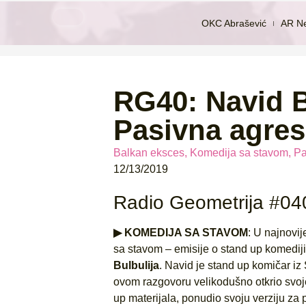
OKC Abrašević
AR N
RG40: Navid Bu
Pasivna agres
Balkan eksces
,
Komedija sa stavom
,
Pa
12/13/2019
Radio Geometrija #04
▶ KOMEDIJA SA STAVOM
: U najnovi
sa stavom – emisije o stand up komediji,
Bulbulija
. Navid je stand up komičar iz
ovom razgovoru velikodušno otkrio svoje
up materijala, ponudio svoju verziju za p