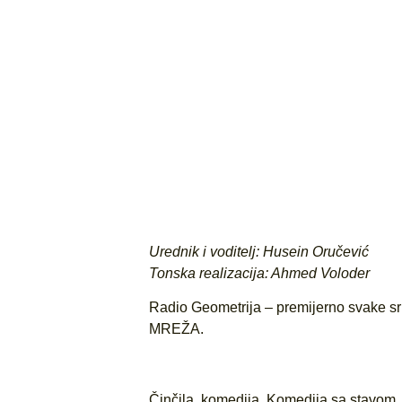
Urednik i voditelj: Husein Oručević
Tonska realizacija: Ahmed Voloder
Radio Geometrija – premijerno svake 
MREŽA.
Činčila
,
komedija
,
Komedija sa stavom