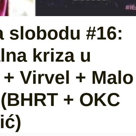
a slobodu #16:
na kriza u
+ Virvel + Malo
4 (BHRT + OKC
ić)