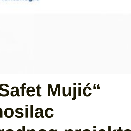
Safet Mujić“
nosilac