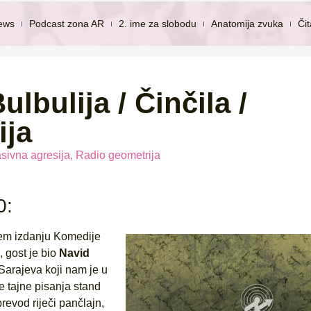
ews
Podcast zona AR
2. ime za slobodu
Anatomija zvuka
Či
lbulija / Činčila /
ija
sivna agresija
,
Radio geometrija
0:
jem izdanju Komedije
 gost je bio
Navid
 Sarajeva koji nam je u
 tajne pisanja stand
revod riječi pančlajn,