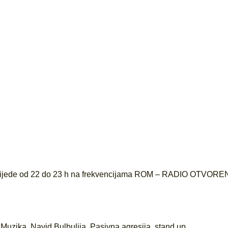
srijede od 22 do 23 h na frekvencijama ROM – RADIO OTVORE
,
Muzika
,
Navid Bulbulija
,
Pasivna agresija
,
stand up