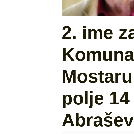
2. ime z
Komunal
Mostaru 
polje 1
Abrašev