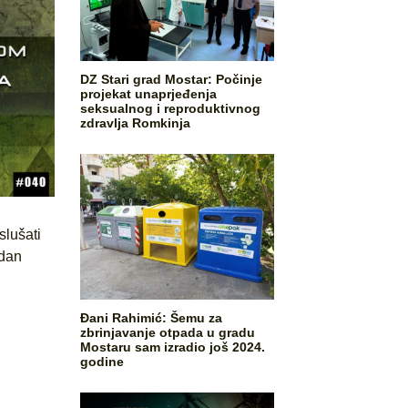
DZ Stari grad Mostar: Počinje
projekat unaprjeđenja
seksualnog i reproduktivnog
zdravlja Romkinja
slušati
ndan
Đani Rahimić: Šemu za
zbrinjavanje otpada u gradu
Mostaru sam izradio još 2024.
godine