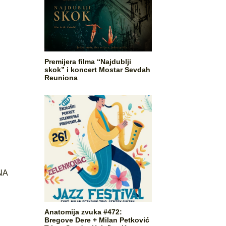
Premijera filma “Najdublji
skok” i koncert Mostar Sevdah
Reuniona
NA
Anatomija zvuka #472:
Bregove Dere + Milan Petković