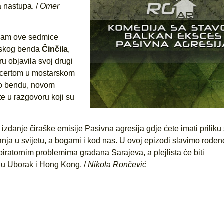
a nastupa. /
Omer
nam ove sedmice
vskog benda
Činčila
,
u objavila svoj drugi
oncertom u mostarskom
 o bendu, novom
e u razgovoru koji su
 izdanje čiraške emisije Pasivna agresija gdje ćete imati priliku 
anja u svijetu, a bogami i kod nas. U ovoj epizodi slavimo rođe
iratornim problemima građana Sarajeva, a plejlista će biti
ju Uborak i Hong Kong. /
Nikola Rončević