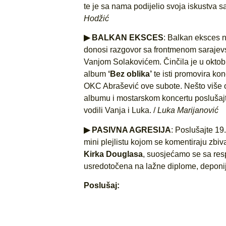
te je sa nama podijelio svoja iskustva s
Hodžić
▶ BALKAN EKSCES
: Balkan eksces 
donosi razgovor sa frontmenom saraje
Vanjom Solakovićem. Činčila je u oktobr
album
‘Bez oblika’
te isti promovira k
OKC Abrašević ove subote. Nešto više
albumu i mostarskom koncertu poslušajt
vodili Vanja i Luka. /
Luka Marijanović
▶ PASIVNA AGRESIJA
: Poslušajte 19.
mini plejlistu kojom se komentiraju zbiv
Kirka Douglasa
, suosjećamo se sa resp
usredotočena na lažne diplome, deponi
Poslušaj: