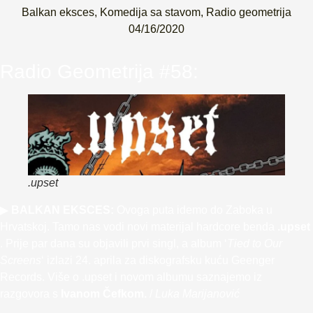
Balkan eksces
,
Komedija sa stavom
,
Radio geometrija
04/16/2020
Radio Geometrija #58:
.upset
▶
BALKAN EKSCES:
Ovoga puta idemo do Zaboka u
Hrvatskoj. Tamo nas vodi novi materijal hardcore benda
.upset
. Prije par dana su objavili prvi singl, a album ‘
Tied to Our
Screens
‘ izlazi 24. aprila za diskografsku kuću Geenger
Records. Više o .upset i novom albumu saznajemo iz
razgovora s
Ivanom Čefkom.
/
Luka Marijanović