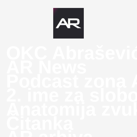
OKC Abraševi
AR News
Podcast zona
2. ime za slob
Anatomija zvu
Čitanka