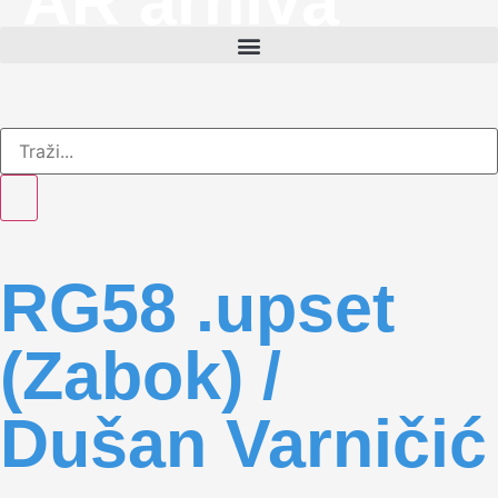
AR arhiva
RG58 .upset
(Zabok) /
Dušan Varničić