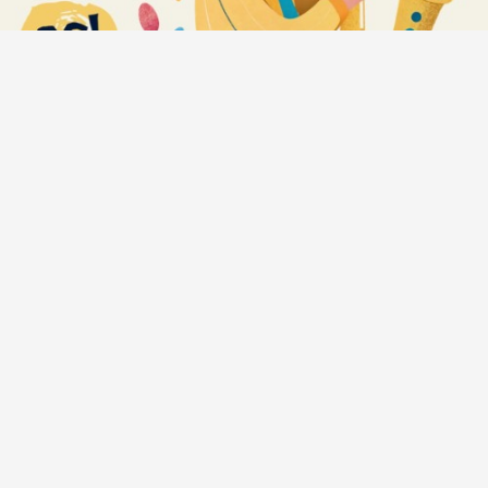
Anatomija zvuka #472: Bregove
Dere + Milan Petković Trio +
Sandra Halužan Kvartet + Počeni
Škafi + Eyot + Crno Dete +