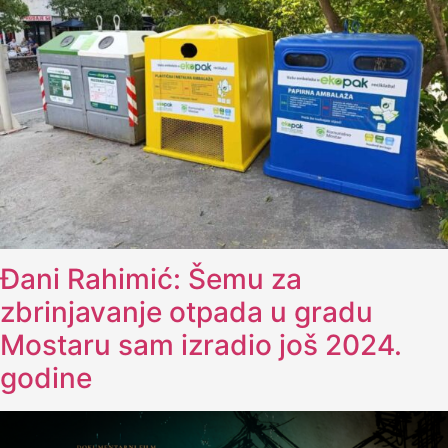
Đani Rahimić: Šemu za
zbrinjavanje otpada u gradu
Mostaru sam izradio još 2024.
godine