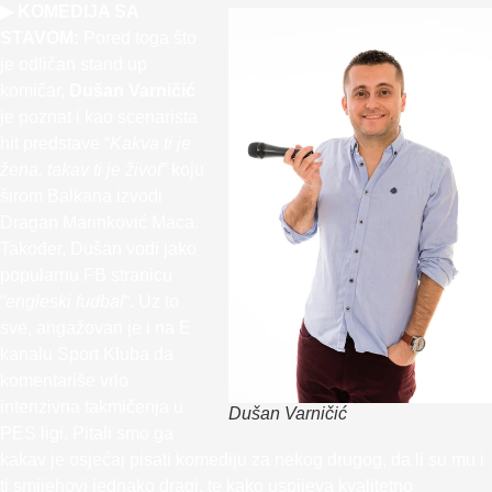
▶ KOMEDIJA SA
STAVOM:
Pored toga što
je odličan stand up
komičar,
Dušan Varničić
je poznat i kao scenarista
hit predstave “
Kakva ti je
žena, takav ti je život
” koju
širom Balkana izvodi
Dragan Marinković Maca.
Također, Dušan vodi jako
popularnu FB stranicu
“
engleski fudbal
“. Uz to
sve, angažovan je i na E
kanalu Sport Kluba da
komentariše vrlo
intenzivna takmičenja u
Dušan Varničić
PES ligi. Pitali smo ga
kakav je osjećaj pisati komediju za nekog drugog, da li su mu i
ti smijehovi jednako dragi, te kako uspijeva kvalitetno