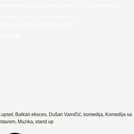
izbalansirati sve aktivnosti u svom životu. /
Omer Hodžić
Urednik i voditelj: Husein Oručević
Tonska realizacija: Ahmed Voloder
Poslušaj:
.upset
,
Balkan eksces
,
Dušan Varničić
,
komedija
,
Komedija sa
stavom
,
Muzika
,
stand up